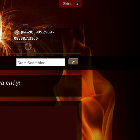
Skins
+(84-28)3995.2989 -
08888.7.3366
ữa cháy!