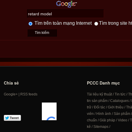
Tìm trên toàn mạng Internet
Tìm trong site h
Chia sẻ
PCCC Danh mục
Google+
|
RSS feeds
Tài liệu kỹ thuật
/
Tin tức
/
T
tin sản phẩm
/
Catalogues
/
trữ
/
Đối tác
/
Giới thiệu
/
Th
viên
/
Hình ảnh
/
Sản phẩm
chuẩn
/
Giải pháp
/
Video
/
T
kê
/
Sitemaps
/