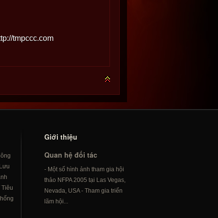
ttp://tmpccc.com
Giới thiệu
Quan hệ đối tác
hông
Lưu
- Một số hình ảnh tham gia hội
ành
thảo NFPA 2005 tại Las Vegas,
/
Tiêu
Nevada, USA - Tham gia triển
hống
lãm hội...