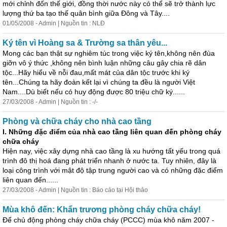
mới chỉnh đốn thế giới, đồng thời nước này có thể sẽ trở thành lực
lượng thứ ba tạo thế quân bình giữa Đông và Tây....
01/05/2008 - Admin | Nguồn tin : NLĐ
Ký tên vì Hoàng sa & Trường sa thân yêu...
Mong các bạn thật sự nghiêm túc trong việc ký tên,không nên đùa
giỡn vô ý thức ,không nên bình luận những câu gây chia rẽ dân
tộc...Hãy hiểu về nỗi đau,mất mát của dân tộc trước khi ký
tên...Chúng ta hãy đoàn kết lại vì chúng ta đều là người Việt
Nam....Dù biết nếu có huy động được 80 triệu chữ ký......
27/03/2008 - Admin | Nguồn tin : -/-
Phòng và chữa cháy cho nhà cao tầng
I. Những đặc điểm của nhà cao tầng liên quan đến phòng cháy
chữa cháy
Hiện nay, việc
xây
dựng
nhà cao tầng là xu hướng tất yếu trong quá
trình đô thị hoá đang phát triển nhanh ở nước ta. Tuy nhiên, đây là
loại công trình với mật độ tập trung người cao và có những đặc điểm
liên quan đến......
27/03/2008 - Admin | Nguồn tin : Báo cáo tại Hội thảo
Mùa khô đến: Khẩn trương phòng cháy chữa cháy!
Để chủ động phòng cháy chữa cháy (PCCC) mùa khô năm 2007 -