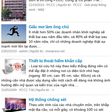
Đơn vị thi công PCCC: Công ty Cổ phần T-M...
22/10/2010 - PCCC | Nguồn tin : PCCC - Giải pháp thông
minh - M&E
Giấc mơ làm ông chủ
Ít nhất hơn 50% các doanh nhân khởi nghiệp sẽ
thất bại sau năm đầu tiên, và 80% sẽ thất bại sau
10 năm nữa, chỉ có những doanh nghiệp thật sự
mạnh mới tồn tại được....
23/02/2010 - admin | Nguồn tin : vnexpress.net
Thiết bị thoát hiểm khẩn cấp
- Loại túi cứu hộ này theo kiểu thẳng đứng nên có
thể lắp đặt ở những nơi có diện tích nhỏ hẹp
(ngang: 80 cm, cao: 85 cm, sâu: 60cm) và cả
những căn nhà được
xây
dựng
sẵn một cách dễ dàng mà không ảnh
hưởng đến mỹ quan và kiến trúc của ngôi nhà....
31/05/2009 - PCCC T-M | Nguồn tin : -/-
Hệ thống chống sét
Theo ước tính của các nhà chuyên môn, trên khắp
mặt địa cầu, cứ mỗi giây, có khoảng 100 cú sét