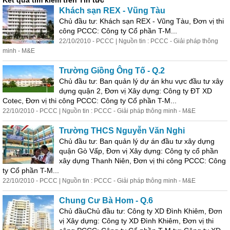
Kết quả tìm kiếm trên Tin tức
Khách sạn REX - Vũng Tàu
Chủ đầu tư: Khách sạn REX - Vũng Tàu, Đơn vị thi
công PCCC: Công ty Cổ phần T-M...
22/10/2010 - PCCC | Nguồn tin : PCCC - Giải pháp thông
minh - M&E
Trường Giồng Ông Tố - Q.2
Chủ đầu tư: Ban quản lý dự án khu vực đầu tư
xây
dựng
quận 2, Đơn vị
Xây
dựng
: Công ty ĐT XD
Cotec, Đơn vị thi công PCCC: Công ty Cổ phần T-M...
22/10/2010 - PCCC | Nguồn tin : PCCC - Giải pháp thông minh - M&E
Trường THCS Nguyễn Văn Nghi
Chủ đầu tư: Ban quản lý dự án đầu tư
xây
dựng
quận Gò Vấp, Đơn vị
Xây
dựng
: Công ty cổ phần
xây
dựng
Thanh Niên, Đơn vị thi công PCCC: Công
ty Cổ phần T-M...
22/10/2010 - PCCC | Nguồn tin : PCCC - Giải pháp thông minh - M&E
Chung Cư Bà Hom - Q.6
Chủ đầuChủ đầu tư: Công ty XD Đình Khiêm, Đơn
vị
Xây
dựng
: Công ty XD Đình Khiêm, Đơn vị thi