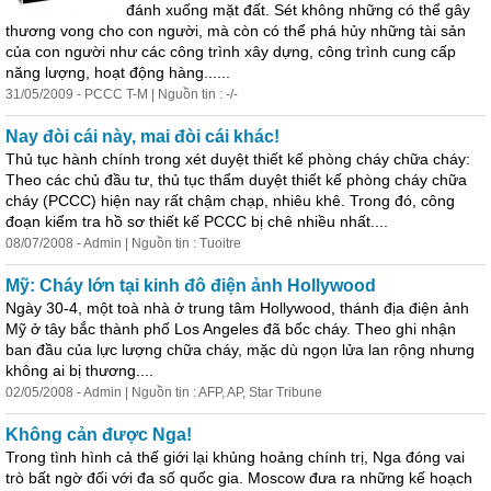
đánh xuống mặt đất. Sét không những có thể gây
thương vong cho con người, mà còn có thể phá hủy những tài sản
của con người như các công trình
xây
dựng
, công trình cung cấp
năng lượng, hoạt động hàng......
31/05/2009 - PCCC T-M | Nguồn tin : -/-
Nay đòi cái này, mai đòi cái khác!
Thủ tục hành chính trong xét duyệt thiết kế phòng cháy chữa cháy:
Theo các chủ đầu tư, thủ tục thẩm duyệt thiết kế phòng cháy chữa
cháy (PCCC) hiện nay rất chậm chạp, nhiêu khê. Trong đó, công
đoạn kiểm tra hồ sơ thiết kế PCCC bị chê nhiều nhất....
08/07/2008 - Admin | Nguồn tin : Tuoitre
Mỹ: Cháy lớn tại kinh đô điện ảnh Hollywood
Ngày 30-4, một toà nhà ở trung tâm Hollywood, thánh địa điện ảnh
Mỹ ở tây bắc thành phố Los Angeles đã bốc cháy. Theo ghi nhận
ban đầu của lực lượng chữa cháy, mặc dù ngọn lửa lan rộng nhưng
không ai bị thương....
02/05/2008 - Admin | Nguồn tin : AFP, AP, Star Tribune
Không cản được Nga!
Trong tình hình cả thế giới lại khủng hoảng chính trị, Nga đóng vai
trò bất ngờ đối với đa số quốc gia. Moscow đưa ra những kế hoạch