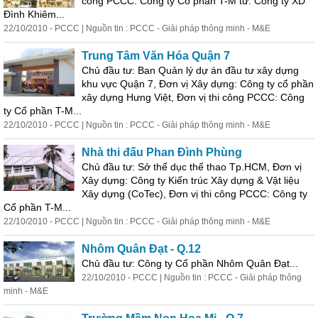
công PCCC: Công ty Cổ phần T-M tư: Công ty XD
Đình Khiêm...
22/10/2010 - PCCC | Nguồn tin : PCCC - Giải pháp thông minh - M&E
Trung Tâm Văn Hóa Quận 7
Chủ đầu tư: Ban Quản lý dự án đầu tư
xây
dựng
khu vực Quận 7, Đơn vị
Xây
dựng
: Công ty cổ phần
xây
dựng
Hưng Việt, Đơn vị thi công PCCC: Công
ty Cổ phần T-M...
22/10/2010 - PCCC | Nguồn tin : PCCC - Giải pháp thông minh - M&E
Nhà thi đấu Phan Đình Phùng
Chủ đầu tư: Sở thể dục thể thao Tp.HCM, Đơn vị
Xây
dựng
: Công ty Kiến trúc
Xây
dựng
& Vật liệu
Xây
dựng
(CoTec), Đơn vị thi công PCCC: Công ty
Cổ phần T-M...
22/10/2010 - PCCC | Nguồn tin : PCCC - Giải pháp thông minh - M&E
Nhôm Quân Đạt - Q.12
Chủ đầu tư: Công ty Cổ phần Nhôm Quân Đạt...
22/10/2010 - PCCC | Nguồn tin : PCCC - Giải pháp thông
minh - M&E