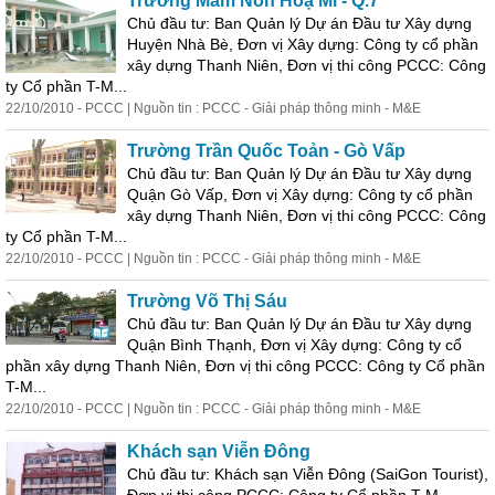
Trường Mầm Non Hoạ Mi - Q.7
Chủ đầu tư: Ban Quản lý Dự án Đầu tư
Xây
dựng
Huyện Nhà Bè, Đơn vị
Xây
dựng
: Công ty cổ phần
xây
dựng
Thanh Niên, Đơn vị thi công PCCC: Công
ty Cổ phần T-M...
22/10/2010 - PCCC | Nguồn tin : PCCC - Giải pháp thông minh - M&E
Trường Trần Quốc Toản - Gò Vấp
Chủ đầu tư: Ban Quản lý Dự án Đầu tư
Xây
dựng
Quận Gò Vấp, Đơn vị
Xây
dựng
: Công ty cổ phần
xây
dựng
Thanh Niên, Đơn vị thi công PCCC: Công
ty Cổ phần T-M...
22/10/2010 - PCCC | Nguồn tin : PCCC - Giải pháp thông minh - M&E
Trường Võ Thị Sáu
Chủ đầu tư: Ban Quản lý Dự án Đầu tư
Xây
dựng
Quận Bình Thạnh, Đơn vị
Xây
dựng
: Công ty cổ
phần
xây
dựng
Thanh Niên, Đơn vị thi công PCCC: Công ty Cổ phần
T-M...
22/10/2010 - PCCC | Nguồn tin : PCCC - Giải pháp thông minh - M&E
Khách sạn Viễn Đông
Chủ đầu tư: Khách sạn Viễn Đông (SaiGon Tourist),