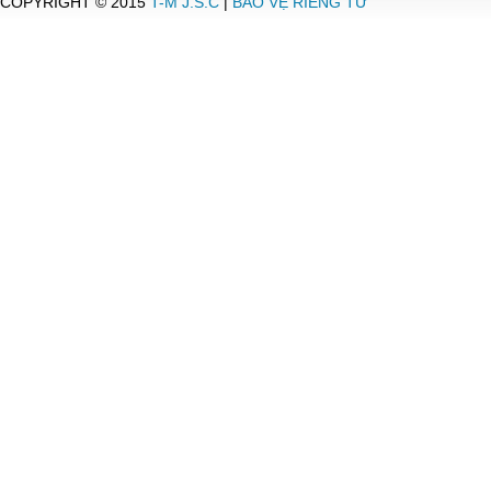
COPYRIGHT © 2015
T-M J.S.C
|
BẢO VỆ RIÊNG TƯ