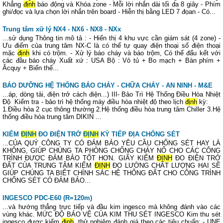
Khẳng
định
báo động và Khóa zone - Mỗi lời nhắn dài tối đa 8 giây - Phím
ghi/đọc và lựa chọn lời nhắn trên board - Hiễn thị bằng LED 7 đọan - Có...
Trung tâm xữ lý NX4 - NX6 - NX8 - NXx
...sử dụng Thông tin mô tả : - Hiển thị 4 khu vực cần giám sát (4 zone) -
Ưu điểm của trung tâm NX-C là có thể tự quay điện thoại số điện thoại
mặc
định
khi có trộm. - Xử lý báo cháy và báo trộm, Có thể đấu kết với
các đầu báo cháy Xuất xứ : USA Bộ : Vỏ tủ + Bo mạch + Bàn phím +
Ăcquy + Biến thế...
BẢO DƯỠNG HỆ THỐNG BÁO CHÁY - CHỮA CHÁY - AN NINH - M&E
...áp, dòng tải, điện trở cách điện...) III- Bảo Trì Hệ Thống Điều Hòa Nhiệt
Độ Kiểm tra - bảo trì hệ thống máy điều hòa nhiệt độ theo lịch
định
kỳ:
1.Điều hòa 2 cục thông thường 2.Hệ thống điều hòa trung tâm Chiller 3.Hệ
thống điều hòa trung tâm DIKIN ...
KIỂM
ĐỊNH
ĐO ĐIỆN TRỞ
ĐỊNH
KỲ TIẾP ĐỊA CHỐNG SÉT
...CỦA QUÝ CÔNG TY CÓ ĐẢM BẢO YÊU CẦU CHỐNG SÉT HAY LÀ
KHÔNG, GIÚP CHÚNG TA PHÒNG CHỐNG CHÁY NỔ CHO CÁC CÔNG
TRÌNH ĐƯỢC ĐẢM BẢO TỐT HƠN. GIẤY KIỂM
ĐỊNH
ĐO ĐIỆN TRỞ
ĐẤT CỦA TRUNG TÂM KIỂM
ĐỊNH
ĐO LƯỜNG CHẤT LƯỢNG HAI SẼ
GIÚP CHÚNG TA BIẾT CHÍNH SÁC HỆ THỐNG ĐẤT CHO CÔNG TRÌNH
CHỐNG SÉT CÓ ĐẢM BẢO...
INGESCO PDC-E60 (R=120m)
...và hướng thẳng trực tiếp và đầu kim ingesco mà không đánh vào các
vùng khác. MỨC ĐỘ BẢO VỆ CỦA KIM THU SÉT INGESCO Kim thu sét
ingesco được kiểm
định
, thử nghiệm đánh giá theo các tiêu chuẩn: - UNE