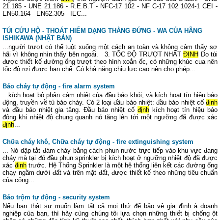
21.185 - UNE 21.186 - R.E.B.T - NFC-17 102 - NF C-17 102 1024-1 CEI -
EN50.164 - EN62.305 - IEC...
TÚI CỨU HỘ - THOÁT HIỂM DẠNG THẲNG ĐỨNG - WA CỦA HÃNG
ISHIKAWA (NHẬT BẢN)
...người trượt có thể tuột xuống một cách an toàn và không cảm thấy sợ
hãi vì không nhìn thấy bên ngoài. 3. TỐC ĐỘ TRƯỢT NHẤT
ĐỊNH
Do túi
được thiết kế đường ống trượt theo hình xoắn ốc, có những khúc cua nên
tốc độ rơi được hạn chế. Có khả năng chịu lực cao nên cho phép...
Báo cháy tự động - fire alarm system
...kích hoạt bộ phân cảm nhiệt của đầu báo khói, và kích hoạt tín hiệu báo
động, truyền về tủ báo cháy. Có 2 loại đầu báo nhiệt: đầu báo nhiệt cố
định
và đầu báo nhiệt gia tăng. Đầu báo nhiệt cố
định
kích hoạt tín hiệu báo
động khi nhiệt độ chung quanh nó tăng lên tới một ngưỡng đã được xác
định
...
Chữa cháy khô, Chữa cháy tự động - fire extinguishing system
... Nó dập tắt đám cháy bằng cách phun nước trực tiếp vào khu vực đang
cháy mà tại đó đầu phun sprinkler bị kích hoạt ở ngưỡng nhiệt độ đã được
xác
định
trước. Hệ Thống Sprinkler là một hệ thống liên kết các đường ống
chạy ngầm dưới đất và trên mặt đất, được thiết kế theo những tiêu chuẩn
của công...
Báo trộm tự động - security system
Nếu bạn thật sự muốn làm tất cả mọi thứ để bảo vệ gia đình à doanh
nghiệp của bạn, thì hãy cùng chúng tôi lựa chọn những thiết bị chống ột