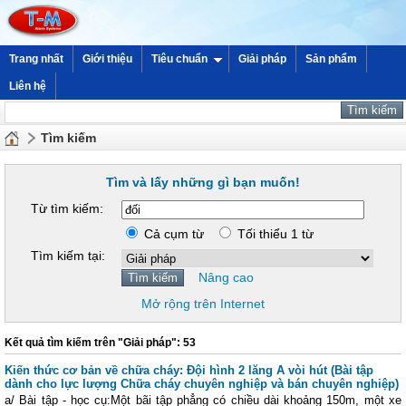
Trang nhất
Giới thiệu
Tiêu chuẩn
Giải pháp
Sản phẩm
Liên hệ
Tìm kiếm
Tìm và lấy những gì bạn muốn!
Từ tìm kiếm:
Cả cụm từ
Tối thiểu 1 từ
Tìm kiếm tại:
Nâng cao
Mở rộng trên Internet
Kết quả tìm kiếm trên "Giải pháp": 53
Kiến thức cơ bản về chữa cháy: Đội hình 2 lăng A vòi hút (Bài tập
dành cho lực lượng Chữa cháy chuyên nghiệp và bán chuyên nghiệp)
a/ Bài tập - học cụ:Một bãi tập phẳng có chiều dài khoảng 150m, một xe