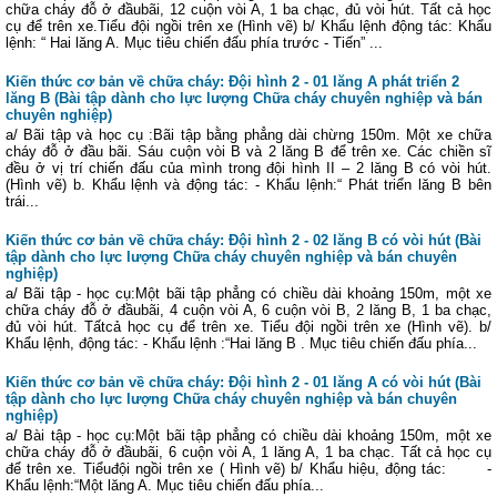
chữa cháy đỗ ở đầubãi, 12 cuộn vòi A, 1 ba chạc, đủ vòi hút. Tất cả học
cụ để trên xe.Tiểu đội ngồi trên xe (Hình vẽ) b/ Khẩu lệnh động tác: Khẩu
lệnh: “ Hai lăng A. Mục tiêu chiến đấu phía trước - Tiến” ...
Kiến thức cơ bản về chữa cháy: Đội hình 2 - 01 lăng A phát triển 2
lăng B (Bài tập dành cho lực lượng Chữa cháy chuyên nghiệp và bán
chuyên nghiệp)
a/ Bãi tập và học cụ :Bãi tập bằng phẳng dài chừng 150m. Một xe chữa
cháy đỗ ở đầu bãi. Sáu cuộn vòi B và 2 lăng B để trên xe. Các chiền sĩ
đều ở vị trí chiến đấu của mình trong đội hình II – 2 lăng B có vòi hút.
(Hình vẽ) b. Khẩu lệnh và động tác: - Khẩu lệnh:“ Phát triển lăng B bên
trái...
Kiến thức cơ bản về chữa cháy: Đội hình 2 - 02 lăng B có vòi hút (Bài
tập dành cho lực lượng Chữa cháy chuyên nghiệp và bán chuyên
nghiệp)
a/ Bãi tập - học cụ:Một bãi tập phẳng có chiều dài khoảng 150m, một xe
chữa cháy đỗ ở đầubãi, 4 cuộn vòi A, 6 cuộn vòi B, 2 lăng B, 1 ba chạc,
đủ vòi hút. Tấtcả học cụ để trên xe. Tiểu đội ngồi trên xe (Hình vẽ). b/
Khẩu lệnh, động tác: - Khẩu lệnh :“Hai lăng B . Mục tiêu chiến đấu phía...
Kiến thức cơ bản về chữa cháy: Đội hình 2 - 01 lăng A có vòi hút (Bài
tập dành cho lực lượng Chữa cháy chuyên nghiệp và bán chuyên
nghiệp)
a/ Bài tập - học cụ:Một bãi tập phẳng có chiều dài khoảng 150m, một xe
chữa cháy đỗ ở đầubãi, 6 cuộn vòi A, 1 lăng A, 1 ba chạc. Tất cả học cụ
để trên xe. Tiểuđội ngồi trên xe ( Hình vẽ) b/ Khẩu hiệu, động tác: -
Khẩu lệnh:“Một lăng A. Mục tiêu chiến đấu phía...