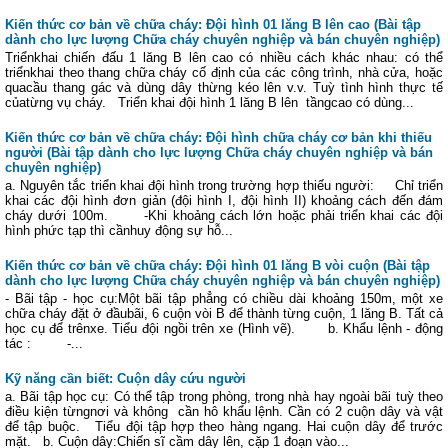
Kiến thức cơ bản về chữa cháy: Đội hình 01 lăng B lên cao (Bài tập
dành cho lực lượng Chữa cháy chuyên nghiệp và bán chuyên nghiệp)
Triểnkhai chiến đấu 1 lăng B lên cao có nhiều cách khác nhau: có thể
triểnkhai theo thang chữa cháy cố định của các công trình, nhà cửa, hoặc
quacầu thang gác và dùng dây thừng kéo lên v.v. Tuỳ tình hình thực tế
củatừng vụ cháy. Triển khai đội hình 1 lăng B lên tầngcao có dùng...
Kiến thức cơ bản về chữa cháy: Đội hình chữa cháy cơ bản khi thiếu
người (Bài tập dành cho lực lượng Chữa cháy chuyên nghiệp và bán
chuyên nghiệp)
a. Nguyên tắc triển khai đội hình trong trường hợp thiếu người: Chỉ triển
khai các đội hình đơn giản (đội hình I, đội hình II) khoảng cách đến đám
cháy dưới 100m. -Khi khoảng cách lớn hoặc phải triển khai các đội
hình phức tạp thì cầnhuy động sự hỗ...
Kiến thức cơ bản về chữa cháy: Đội hình 01 lăng B vòi cuộn (Bài tập
dành cho lực lượng Chữa cháy chuyên nghiệp và bán chuyên nghiệp)
- Bãi tập - học cụ:Một bãi tập phẳng có chiều dài khoảng 150m, một xe
chữa cháy đặt ở đầubãi, 6 cuộn vòi B để thành từng cuộn, 1 lăng B. Tất cả
học cụ để trênxe. Tiểu đội ngồi trên xe (Hình vẽ). b. Khẩu lệnh - động
tác : -...
Kỹ năng cần biết: Cuộn dây cứu người
a. Bãi tập học cụ: Có thể tập trong phòng, trong nhà hay ngoài bãi tuỳ theo
điều kiện từngnơi và không cần hô khẩu lệnh. Cần có 2 cuộn dây và vật
để tập buộc. Tiểu đội tập hợp theo hàng ngang. Hai cuộn dây để trước
mặt. b. Cuộn dây:Chiến sĩ cầm dây lên, cặp 1 đoạn vào...