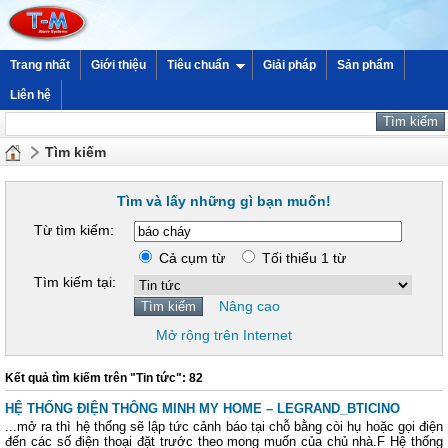
Trang nhất
Giới thiệu
Tiêu chuẩn
Giải pháp
Sản phẩm
Liên hệ
Tìm kiếm
Tìm và lấy những gì bạn muốn!
Từ tìm kiếm:
Cả cụm từ
Tối thiểu 1 từ
Tìm kiếm tại:
Nâng cao
Mở rộng trên Internet
Kết quả tìm kiếm trên "Tin tức": 82
HỆ THỐNG ĐIỆN THÔNG MINH MY HOME – LEGRAND_BTICINO
...mở ra thì hệ thống sẽ lập tức cảnh báo tại chỗ bằng còi hụ hoặc gọi điện
đến các số điện thoại đặt trước theo mong muốn của chủ nhà.F Hệ thống