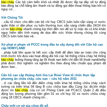
báo cháy
Các bộ cảm biến khói và nhiệt độ được lắp tại đây sẽ tự động
báo động tại chỗ bằng âm thanh và tự động gọi điện thoại thông báo khi có
nguy cơ...
Với Chúng Tôi
...cấu tổ chức cho đến cán bộ chỉ huy CBCS luôn luôn sẵn sàng vì nước
quên thân vì dân phục vụ luôn thường trực sẵn sàng chiến đấu 24/24 khi
có tin
báo cháy
nhanh chóng kịp thời đến nơi để xử lý mặc dù có khó khăn
nguy hiểm đến tính mạng đe dọa đến sức khỏe nhưng chúng tôi cùng
CBCS luôn luôn bảo vệ...
Xử phạt vi phạm về PCCC trong đầu tư xây dựng đối với Căn hộ cao
cấp HOMYLAND
...pháp luật liên quan là hết sức cấp thiết để đảm bảo an toàn cho công
trình trước khi đưa vào hoạt động đòi hỏi các hệ thống chữa cháy hệ thống
báo cháy
buồng thang tăng áp lối thoát nạn biển chỉ dẫn lối thoát nạn&hellip
phải được thử nghiệm và nghiệm thu theo đúng tiêu chuẩn quy phạm đã
được ban...
Căn hộ cao cấp Hoàng Anh Gia Lai River View tổ chức thực tập
phương án chữa cháy, cứu nạn – cứu hộ năm 2011
...ở các tầng liền kề đến điểm cháy triển khai hệ thống chữa cháy vách
tường và triển khai 04 lăng B cứu chữa ban đầu Cùng lúc đó,khi nhận
được tin
báo cháy
của cơ sở Phòng Cảnh sát PC&CC Quận 2 đã điều
động lực lượng phương tiện gồm 01 xe chỉ huy 02 xe nước chữa cháy
cùng 18 CBCS nhanh chóng tới...
Cháy một cơ sở gia công đồ gỗ