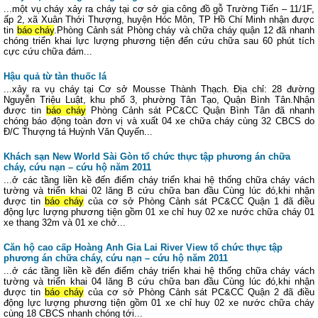
...một vụ cháy xảy ra cháy tại cơ sở gia công đồ gỗ Trường Tiến – 11/1F,
ấp 2, xã Xuân Thới Thượng, huyện Hóc Môn, TP Hồ Chí Minh nhận được
tin
báo cháy
.Phòng Cảnh sát Phòng cháy và chữa cháy quận 12 đã nhanh
chóng triển khai lực lượng phương tiện đến cứu chữa sau 60 phút tích
cực cứu chữa đám...
Hậu quả từ tàn thuốc lá
...xảy ra vụ cháy tại Cơ sở Mousse Thành Thạch. Địa chỉ: 28 đường
Nguyễn Triệu Luật, khu phố 3, phường Tân Tạo, Quận Bình Tân.Nhận
được tin
báo cháy
Phòng Cảnh sát PC&CC Quận Bình Tân đã nhanh
chóng báo động toàn đơn vị và xuất 04 xe chữa cháy cùng 32 CBCS do
Đ/C Thượng tá Huỳnh Văn Quyến...
Khách sạn New World Sài Gòn tổ chức thực tập phương án chữa
cháy, cứu nạn – cứu hộ năm 2011
...ở các tầng liền kề đến điểm cháy triển khai hệ thống chữa cháy vách
tường và triển khai 02 lăng B cứu chữa ban đầu Cùng lúc đó,khi nhận
được tin
báo cháy
của cơ sở Phòng Cảnh sát PC&CC Quận 1 đã điều
động lực lượng phương tiện gồm 01 xe chỉ huy 02 xe nước chữa cháy 01
xe thang 32m và 01 xe chở...
Căn hộ cao cấp Hoàng Anh Gia Lai River View tổ chức thực tập
phương án chữa cháy, cứu nạn – cứu hộ năm 2011
...ở các tầng liền kề đến điểm cháy triển khai hệ thống chữa cháy vách
tường và triển khai 04 lăng B cứu chữa ban đầu Cùng lúc đó,khi nhận
được tin
báo cháy
của cơ sở Phòng Cảnh sát PC&CC Quận 2 đã điều
động lực lượng phương tiện gồm 01 xe chỉ huy 02 xe nước chữa cháy
cùng 18 CBCS nhanh chóng tới...