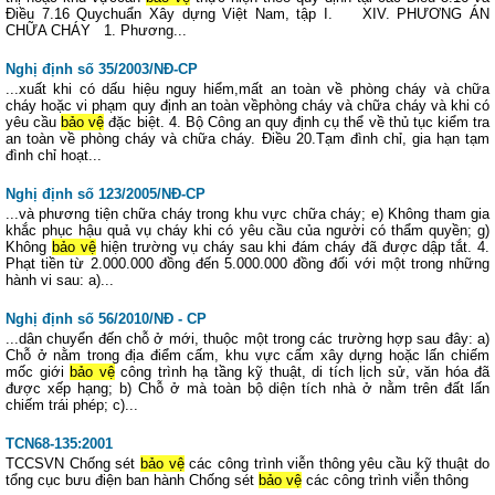
Điều 7.16 Quychuẩn Xây dựng Việt Nam, tập I. XIV. PHƯƠNG ÁN
CHỮA CHÁY 1. Phương...
Nghị định số 35/2003/NĐ-CP
...xuất khi có dấu hiệu nguy hiểm,mất an toàn về phòng cháy và chữa
cháy hoặc vi phạm quy định an toàn vềphòng cháy và chữa cháy và khi có
yêu cầu
bảo vệ
đặc biệt. 4. Bộ Công an quy định cụ thể về thủ tục kiểm tra
an toàn về phòng cháy và chữa cháy. Điều 20.Tạm đình chỉ, gia hạn tạm
đình chỉ hoạt...
Nghị định số 123/2005/NĐ-CP
...và phương tiện chữa cháy trong khu vực chữa cháy; e) Không tham gia
khắc phục hậu quả vụ cháy khi có yêu cầu của người có thẩm quyền; g)
Không
bảo vệ
hiện trường vụ cháy sau khi đám cháy đã được dập tắt. 4.
Phạt tiền từ 2.000.000 đồng đến 5.000.000 đồng đối với một trong những
hành vi sau: a)...
Nghị định số 56/2010/NĐ - CP
...dân chuyển đến chỗ ở mới, thuộc một trong các trường hợp sau đây: a)
Chỗ ở nằm trong địa điểm cấm, khu vực cấm xây dựng hoặc lấn chiếm
mốc giới
bảo vệ
công trình hạ tầng kỹ thuật, di tích lịch sử, văn hóa đã
được xếp hạng; b) Chỗ ở mà toàn bộ diện tích nhà ở nằm trên đất lấn
chiếm trái phép; c)...
TCN68-135:2001
TCCSVN Chống sét
bảo vệ
các công trình viễn thông yêu cầu kỹ thuật do
tổng cục bưu điện ban hành Chống sét
bảo vệ
các công trình viễn thông