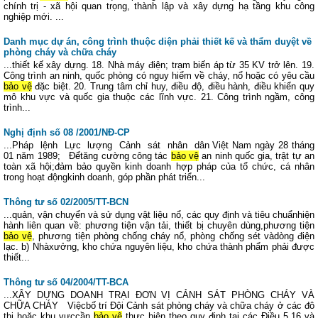
chính trị - xã hội quan trọng, thành lập và xây dựng hạ tầng khu công
nghiệp mới. ...
Danh mục dự án, công trình thuộc diện phải thiết kế và thẩm duyệt về
phòng cháy và chữa cháy
...thiết kế xây dựng. 18. Nhà máy điện; trạm biến áp từ 35 KV trở lên. 19.
Công trình an ninh, quốc phòng có nguy hiểm về cháy, nổ hoặc có yêu cầu
bảo vệ
đặc biệt. 20. Trung tâm chỉ huy, điều độ, điều hành, điều khiển quy
mô khu vực và quốc gia thuộc các lĩnh vực. 21. Công trình ngầm, công
trình...
Nghị định số 08 /2001/NĐ-CP
...Pháp lệnh Lực lượng Cảnh sát nhân dân Việt Nam ngày 28 tháng
01 năm 1989; Đểtăng cường công tác
bảo vệ
an ninh quốc gia, trật tự an
toàn xã hội;đảm bảo quyền kinh doanh hợp pháp của tổ chức, cá nhân
trong hoạt độngkinh doanh, góp phần phát triển...
Thông tư số 02/2005/TT-BCN
...quản, vận chuyển và sử dụng vật liệu nổ, các quy định và tiêu chuẩnhiện
hành liên quan về: phương tiện vận tải, thiết bị chuyên dùng,phương tiện
bảo vệ
, phương tiện phòng chống cháy nổ, phòng chống sét vàdòng điện
lạc. b) Nhàxưởng, kho chứa nguyên liệu, kho chứa thành phẩm phải được
thiết...
Thông tư số 04/2004/TT-BCA
...XÂY DỰNG DOANH TRẠI ĐƠN VỊ CẢNH SÁT PHÒNG CHÁY VÀ
CHỮA CHÁY Việcbố trí Đội Cảnh sát phòng cháy và chữa cháy ở các đô
thị hoặc khu vựccần
bảo vệ
thực hiện theo quy định tại các Điều 5.16 và