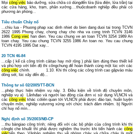
Mọi
công việc
bảo dưỡng, sửa chữa có dùngđến lửa (lửa điện, lửa trần) tại
các cửa hàng, kho, trạm, phân xưởng….thuộcdoanh nghiệp đều phải có
phương án phòng...
Tiêu chuẩn Cháy nổ
...chiu lua - Phuong phap xac dinh nhiet do bien dang duoi tai trong TCVN
2622 1995 Phong chay, chong chay cho nha va cong trinh TCVN 3146
1986
Cong viec
han dien. Yeu cau chung ve an toan TCVN 3254 1989 An
toan chay. Yeu cau chung TCVN 3255 1986 An toan no. Yeu cau chung
TCVN 4195 1995 Dat xay...
20 TCN 46-84
...cấp ( kể cả công trình cảitạo hay mở rộng ) phải làm đúng theo thiết kế
và phù hợp với tiến độ thi côngchung để hoàn thành cùng một lúc với các
công việc
chính. 1.10. Khi thi công các công trình cao gặpvào màu
dông sét, lúc xây đến độ...
Thông tư số 02/2005/TT-BCN
...phép thực hiện nhiệm vụ này. 3. Điều kiện về trình độ chuyên môn,
nghiệp vụ a) Lãnhđạo và người lao động của đơn vị sử dụng VLNCN và
các
công việc
khác cóliên quan tới VLNCN phải được đào tạo, huấn luyện
chuyên môn, nghiệp vụtương xứng với chức trách đảm nhiệm. b) Người
chỉ huy nổ mìn...
Nghị định số 35/2003/NĐ-CP
...thu bàngiao công trình; riêng đối với các bộ phận của công trình khi thi
côngbị che khuất thì phải được nghiệm thu trước khi tiến hành các
công
việc
tiếp theo. Vănbản nghiệm thu về phòng cháy và chữa cháy là một