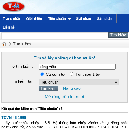
Trang nhất
Giới thiệu
Tiêu chuẩn
Giải pháp
Sản phẩm
Liên hệ
Tìm kiếm
Tìm và lấy những gì bạn muốn!
Từ tìm kiếm:
Cả cụm từ
Tối thiểu 1 từ
Tìm kiếm tại:
Nâng cao
Mở rộng trên Internet
Kết quả tìm kiếm trên "Tiêu chuẩn": 5
TCVN 48-1996
...lấy nướcchữa cháy… 6.8. Hệ thống báo cháy vàbảo vệ tự động phải
hoạt động tốt, chính xác. 7. YÊU CẦU BẢO DƯỠNG, SỬA CHỮA 7.1.