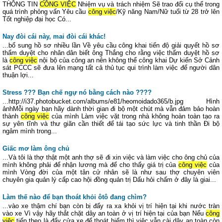
THÔNG TIN
CÔNG VIỆC
Nhiệm vụ và trách nhiệm Sẽ trao đổi cụ thể trong
quá trình phỏng vấn Yêu cầu
công việc
/Kỹ năng Nam/Nữ tuổi từ 28 trở lên
Tốt nghiệp đại học Có...
Nay đòi cái này, mai đòi cái khác!
...bổ sung hồ sơ nhiều lần Về yêu cầu công khai tiến độ giải quyết hồ sơ
thẩm duyệt cho nhân dân biết ông Thắng cho rằng việc thẩm duyệt hồ sơ
là
công việc
nội bộ của công an nên không thể công khai Dự kiến Sở Cảnh
sát PCCC sẽ đưa lên mạng tất cả thủ tục qui trình làm việc để người dân
thuận lợi...
Stress ??? Bạn chế ngự nó bằng cách nào ????
...http://i37.photobucket.com/albums/e81/heomoidado365/b.jpg Hình
ảnhMỗi ngày bạn hãy dành thời gian đi bộ một chút mà vẫn đảm bảo hoàn
thành
công việc
của mình Làm việc vặt trong nhà không hoàn toàn tạo ra
sự yên tĩnh và thư giãn cần thiết để tái tạo sức lực và tinh thần Đi bộ
ngâm mình trong...
Giấc mơ làm ông chủ
...Và tôi là thợ thật một anh thợ sẽ đi xin việc và làm việc cho ông chủ của
mình không phải để nhận lương mà để cho thấy giá trị của
công việc
của
mình Vòng đời của một tân cử nhân sẽ là như sau thợ chuyên viên
chuyên gia quản lý cấp cao hội đồng quản trị Dấu hỏi chấm ở đây là giai...
Làm thế nào để bạn thoát khỏi ôtô đang chìm?
...vào xe thậm chí bạn còn bị đẩy ra xa khỏi vị trí hiện tại khi nước tràn
vào xe Vì vậy hãy thắt chặt dây an toàn ở vị trí hiện tại của bạn Nếu
công
việc
tiếp theo là đẩy cửa xe để thoát hiểm thì việc vẫn cài dây an toàn còn