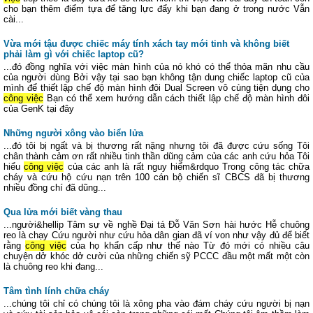
cho bạn thêm điểm tựa để tăng lực đẩy khi bạn đang ở trong nước Vẫn
cài...
Vừa mới tậu được chiếc máy tính xách tay mới tinh và không biết
phải làm gì với chiếc laptop cũ?
...đó đồng nghĩa với việc màn hình của nó khó có thể thỏa mãn nhu cầu
của người dùng Bởi vậy tại sao bạn không tận dung chiếc laptop cũ của
mình để thiết lập chế độ màn hình đôi Dual Screen vô cùng tiện dụng cho
công việc
Bạn có thể xem hướng dẫn cách thiết lập chế độ màn hình đôi
của GenK tại đây
Những người xông vào biển lửa
...đó tôi bị ngất và bị thương rất nặng nhưng tôi đã được cứu sống Tôi
chân thành cảm ơn rất nhiều tinh thần dũng cảm của các anh cứu hỏa Tôi
hiểu
công việc
của các anh là rất nguy hiểm&rdquo Trong công tác chữa
cháy và cứu hộ cứu nạn trên 100 cán bộ chiến sĩ CBCS đã bị thương
nhiều đồng chí đã dũng...
Qua lửa mới biết vàng thau
...người&hellip Tâm sự về nghề Đại tá Đỗ Văn Sơn hài hước Hễ chuông
reo là chạy Cứu người như cứu hỏa dân gian đã ví von như vậy đủ để biết
rằng
công việc
của họ khẩn cấp như thế nào Từ đó mới có nhiều câu
chuyện dở khóc dở cười của những chiến sỹ PCCC đầu một mất một còn
là chuông reo khi đang...
Tâm tình lính chữa cháy
...chúng tôi chỉ có chúng tôi là xông pha vào đám cháy cứu người bị nạn