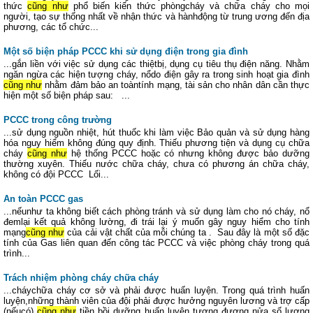
thức
cũng như
phổ biến kiến thức phòngcháy và chữa cháy cho mọi
người, tạo sự thống nhất về nhận thức và hànhđộng từ trung ương đến địa
phương, các tổ chức...
Một số biện pháp PCCC khi sử dụng điện trong gia đình
...gắn liền với việc sử dụng các thiệtbị, dụng cụ tiêu thụ điện năng. Nhằm
ngăn ngừa các hiện tượng cháy, nổdo điện gây ra trong sinh hoạt gia đình
cũng như
nhằm đảm bảo an toàntính mạng, tài sản cho nhân dân cần thực
hiện một số biện pháp sau: ...
PCCC trong công trường
...sử dụng nguồn nhiệt, hút thuốc khi làm việc Bảo quản và sử dụng hàng
hóa nguy hiểm không đúng quy định. Thiếu phương tiện và dụng cụ chữa
cháy
cũng như
hệ thống PCCC hoặc có nhưng không được bảo dưỡng
thường xuyên. Thiếu nước chữa cháy, chưa có phương án chữa cháy,
không có đội PCCC Lối...
An toàn PCCC gas
...nếunhư ta không biết cách phòng tránh và sử dụng làm cho nó cháy, nổ
đemlại kết quả không lường, đi trái lại ý muốn gây nguy hiểm cho tính
mạng
cũng như
của cải vật chất của mỗi chúng ta . Sau đây là một số đặc
tính của Gas liên quan đến công tác PCCC và việc phòng cháy trong quá
trình...
Trách nhiệm phòng cháy chữa cháy
...cháychữa cháy cơ sở và phải được huấn luyện. Trong quá trình huấn
luyện,những thành viên của đội phải được hưởng nguyên lương và trợ cấp
(nếucó)
cũng như
tiền bồi dưỡng huấn luyện tương đương nửa số lương