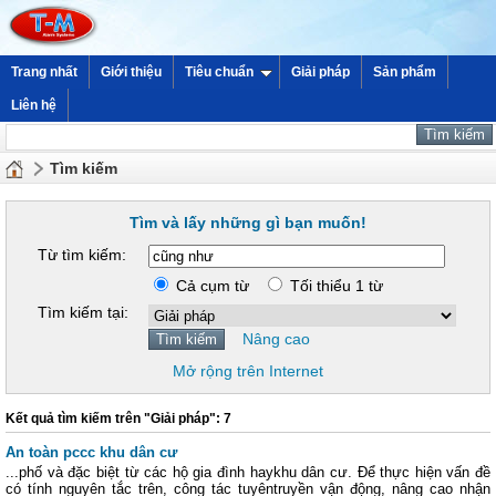
Trang nhất
Giới thiệu
Tiêu chuẩn
Giải pháp
Sản phẩm
Liên hệ
Tìm kiếm
Tìm và lấy những gì bạn muốn!
Từ tìm kiếm:
Cả cụm từ
Tối thiểu 1 từ
Tìm kiếm tại:
Nâng cao
Mở rộng trên Internet
Kết quả tìm kiếm trên "Giải pháp": 7
An toàn pccc khu dân cư
...phố và đặc biệt từ các hộ gia đình haykhu dân cư. Để thực hiện vấn đề
có tính nguyên tắc trên, công tác tuyêntruyền vận động, nâng cao nhận