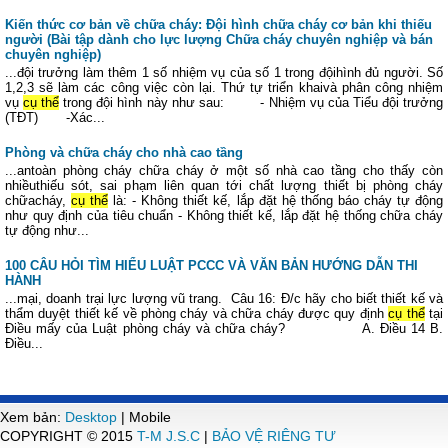
Kiến thức cơ bản về chữa cháy: Đội hình chữa cháy cơ bản khi thiếu
người (Bài tập dành cho lực lượng Chữa cháy chuyên nghiệp và bán
chuyên nghiệp)
...đội trưởng làm thêm 1 số nhiệm vụ của số 1 trong độihình đủ người. Số
1,2,3 sẽ làm các công việc còn lại. Thứ tự triển khaivà phân công nhiệm
vụ
cụ thể
trong đội hình này như sau: - Nhiệm vụ của Tiểu đội trưởng
(TĐT) -Xác...
Phòng và chữa cháy cho nhà cao tầng
...antoàn phòng cháy chữa cháy ở một số nhà cao tầng cho thấy còn
nhiềuthiếu sót, sai phạm liên quan tới chất lượng thiết bị phòng cháy
chữacháy,
cụ thể
là: - Không thiết kế, lắp đặt hệ thống báo cháy tự động
như quy định của tiêu chuẩn - Không thiết kế, lắp đặt hệ thống chữa cháy
tự động như...
100 CÂU HỎI TÌM HIỂU LUẬT PCCC VÀ VĂN BẢN HƯỚNG DẪN THI
HÀNH
...mại, doanh trại lực lượng vũ trang. Câu 16: Đ/c hãy cho biết thiết kế và
thẩm duyệt thiết kế về phòng cháy và chữa cháy được quy định
cụ thể
tại
Điều mấy của Luật phòng cháy và chữa cháy? A. Điều 14 B.
Điều...
Xem bản:
Desktop
| Mobile
COPYRIGHT © 2015
T-M J.S.C
|
BẢO VỆ RIÊNG TƯ