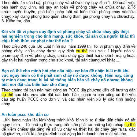
Theo điều 45 của Luật phòng cháy và chữa cháy quy định 1. Đề xuất việc
ban hành quy định, nội quy an toàn về phòng cháy và chữa cháy. 2.Tổ
chức tuyên truyền, phổ biến pháp luật và kiến thức phòng cháy vàchữa
cháy; xây dựng phong trào quần chúng tham gia phòng cháy và chữacháy.
3. Kiểm tra, đôn...
Đối với tội vi phạm quy định về phòng cháy và chữa cháy gây thiệt
hại nghiêm trọng cho tính mạng, sức khỏe, tài sản của người khác thì
chịu hình thức xử phạt như thế nào ?
Theo Điều 240 của Bộ Luật hình sự năm 1999 thì tội vi phạm quy định về
phòng cháy, chữa cháy được quy định
cụ thể
như sau: 1.Người nào vi
phạm quy định về phòng cháy, chữa cháy gây thiệt hại chotính mạng hoặc
gây thiệt hại nghiêm trọng cho sức khoẻ, tài sản củangười khác,...
Bạn có thể cho mình hỏi các dấu hiệu cơ bản để nhận biết một khu
vực nguy hiểm có thể phát sinh cháy nổ được không. Hiện nay, công
ty mình đang trang bị lại hệ thống biển báo về cháy nổ nhưng không
biết nơi đặt các biển báo cho đúng
Theo chúng tôi bạn nên mời công an PCCC địa phương đến dể hướng dẩn
cụ thể
các khu vực cần đặt các biển báo, ngoài ra bạn cũng có thể yêu
cầu tập huấn PCCC cho đơn vị và các nhân viên xử lý các tình huống
cháy.
An toàn pccc khu dân cư
...khi hàng ngàn lần lênkhông tránh khỏi bình bị rò rỉ dẫn đến cháy nổ rất
nguy hiểm. Từ những thực trạng trên cần phải có những biện pháp
cụ thể
để kiềm chếsự gia tăng về số vụ cháy và thiệt hại do cháy gây ra tại các
hộ giađình, nhất là các gia đình hoạt động kinh doanh sản xuất và các...