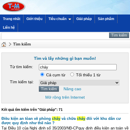
Trang nhất
Giới thiệu
Tiêu chuẩn
Giải pháp
Sản phẩm
Liên hệ
Tìm kiếm
Tìm và lấy những gì bạn muốn!
Từ tìm kiếm:
Cả cụm từ
Tối thiểu 1 từ
Tìm kiếm tại:
Nâng cao
Mở rộng trên Internet
Kết quả tìm kiếm trên "Giải pháp": 71
Điều kiện an tòan về phòng
cháy
và chữa
cháy
đối với khu dân cư
được quy định như thế nào ?
Tại Điều 10 của Nghị định số 35/2003/NĐ-CPquy định điều kiện an toàn về