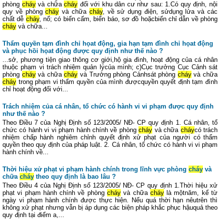
phòng
cháy
và chữa
cháy
đối với khu dân cư như sau: 1.Có quy định, nội
quy về phòng
cháy
và chữa
cháy
, về sử dụng điện, sửdụng lửa và các
chất dễ
cháy
, nổ; có biển cấm, biển báo, sơ đồ hoặcbiển chỉ dẫn về phòng
cháy
và chữa...
Thẩm quyền tạm đình chỉ họat động, gia hạn tạm đình chỉ họat động
và phục hồi họat động được quy định như thế nào ?
...sở, phương tiện giao thông cơ giới,hộ gia đình, hoạt động của cá nhân
thuộc phạm vi trách nhiệm quản lýcủa mình; c)Cục trưởng Cục Cảnh sát
phòng
cháy
và chữa
cháy
và Trưởng phòng Cảnhsát phòng
cháy
và chữa
cháy
trong phạm vi thẩm quyền của mình đượcquyền quyết định tạm đình
chỉ hoạt động đối với...
Trách nhiệm của cá nhân, tổ chức có hành vi vi phạm được quy định
như thế nào ?
Theo Điều 7 của Nghị Định số 123/2005/ NĐ- CP quy định 1. Cá nhân, tổ
chức có hành vi vi phạm hành chính về phòng
cháy
và chữa
cháy
có trách
nhiệm chấp hành nghiêm chỉnh quyết định xử phạt của người có thẩm
quyền theo quy định của pháp luật. 2. Cá nhân, tổ chức có hành vi vi phạm
hành chính về...
Thời hiệu xử phạt vi phạm hành chính trong lĩnh vực phòng
cháy
và
chữa
cháy
theo quy định là bao lâu ?
Theo Điều 4 của Nghị Định số 123/2005/ NĐ- CP quy định 1.Thời hiệu xử
phạt vi phạm hành chính về phòng
cháy
và chữa
cháy
là mộtnăm, kể từ
ngày vi phạm hành chính được thực hiện. Nếu quá thời hạn nêutrên thì
không xử phạt nhưng vẫn bị áp dụng các biện pháp khắc phục hậuquả theo
quy định tại điểm a,...