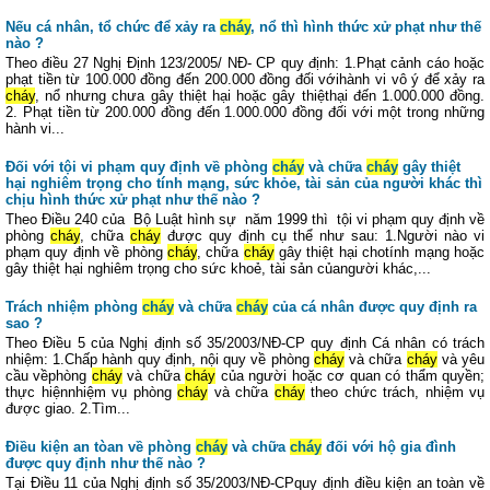
Nếu cá nhân, tổ chức để xảy ra
cháy
, nổ thì hình thức xử phạt như thế
nào ?
Theo điều 27 Nghị Định 123/2005/ NĐ- CP quy định: 1.Phạt cảnh cáo hoặc
phạt tiền từ 100.000 đồng đến 200.000 đồng đối vớihành vi vô ý để xảy ra
cháy
, nổ nhưng chưa gây thiệt hại hoặc gây thiệthại đến 1.000.000 đồng.
2. Phạt tiền từ 200.000 đồng đến 1.000.000 đồng đối với một trong những
hành vi...
Đối với tội vi phạm quy định về phòng
cháy
và chữa
cháy
gây thiệt
hại nghiêm trọng cho tính mạng, sức khỏe, tài sản của người khác thì
chịu hình thức xử phạt như thế nào ?
Theo Điều 240 của Bộ Luật hình sự năm 1999 thì tội vi phạm quy định về
phòng
cháy
, chữa
cháy
được quy định cụ thể như sau: 1.Người nào vi
phạm quy định về phòng
cháy
, chữa
cháy
gây thiệt hại chotính mạng hoặc
gây thiệt hại nghiêm trọng cho sức khoẻ, tài sản củangười khác,...
Trách nhiệm phòng
cháy
và chữa
cháy
của cá nhân được quy định ra
sao ?
Theo Điều 5 của Nghị định số 35/2003/NĐ-CP quy định Cá nhân có trách
nhiệm: 1.Chấp hành quy định, nội quy về phòng
cháy
và chữa
cháy
và yêu
cầu vềphòng
cháy
và chữa
cháy
của người hoặc cơ quan có thẩm quyền;
thực hiệnnhiệm vụ phòng
cháy
và chữa
cháy
theo chức trách, nhiệm vụ
được giao. 2.Tìm...
Điều kiện an tòan về phòng
cháy
và chữa
cháy
đối với hộ gia đình
được quy định như thế nào ?
Tại Điều 11 của Nghị định số 35/2003/NĐ-CPquy định điều kiện an toàn về