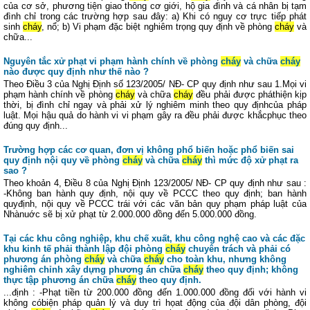
của cơ sở, phương tiện giao thông cơ giới, hộ gia đình và cá nhân bị tạm
đình chỉ trong các trường hợp sau đây: a) Khi có nguy cơ trực tiếp phát
sinh
cháy
, nổ; b) Vi phạm đặc biệt nghiêm trọng quy định về phòng
cháy
và
chữa...
Nguyên tắc xử phạt vi phạm hành chính về phòng
cháy
và chữa
cháy
nào được quy định như thế nào ?
Theo Điều 3 của Nghị Định số 123/2005/ NĐ- CP quy định như sau 1.Mọi vi
phạm hành chính về phòng
cháy
và chữa
cháy
đều phải được pháthiện kịp
thời, bị đình chỉ ngay và phải xử lý nghiêm minh theo quy địnhcủa pháp
luật. Mọi hậu quả do hành vi vi phạm gây ra đều phải được khắcphục theo
đúng quy định...
Trường hợp các cơ quan, đơn vị không phổ biến hoặc phổ biến sai
quy định nội quy về phòng
cháy
và chữa
cháy
thì mức độ xử phạt ra
sao ?
Theo khoản 4, Điều 8 của Nghị Định 123/2005/ NĐ- CP quy định như sau :
-Không ban hành quy định, nội quy về PCCC theo quy định; ban hành
quyđịnh, nội quy về PCCC trái với các văn bản quy phạm pháp luật của
Nhànuớc sẽ bị xử phạt từ 2.000.000 đồng đến 5.000.000 đồng.
Tại các khu công nghiệp, khu chế xuất, khu công nghệ cao và các đặc
khu kinh tế phải thành lập đội phòng
cháy
chuyên trách và phải có
phương án phòng
cháy
và chữa
cháy
cho toàn khu, nhưng không
nghiêm chỉnh xây dựng phương án chữa
cháy
theo quy định; không
thực tập phương án chữa
cháy
theo quy định.
...định : -Phạt tiền từ 200.000 đồng đến 1.000.000 đồng đối với hành vi
không cóbiện pháp quản lý và duy trì họat động của đội dân phòng, đội