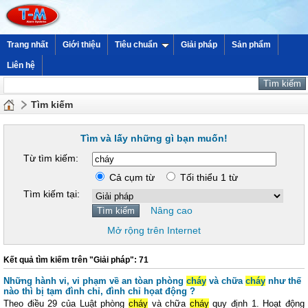
Trang nhất
Giới thiệu
Tiêu chuẩn
Giải pháp
Sản phẩm
Liên hệ
Tìm kiếm
Tìm và lấy những gì bạn muốn!
Từ tìm kiếm:
Cả cụm từ
Tối thiểu 1 từ
Tìm kiếm tại:
Nâng cao
Mở rộng trên Internet
Kết quả tìm kiếm trên "Giải pháp": 71
Những hành vi, vi phạm về an tòan phòng
cháy
và chữa
cháy
như thế
nào thì bị tạm đình chỉ, đình chỉ họat động ?
Theo điều 29 của Luật phòng
cháy
và chữa
cháy
quy định 1. Hoạt động