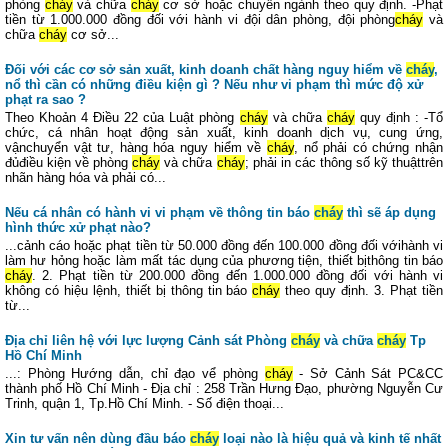
phòng
cháy
và chữa
cháy
cơ sở hoặc chuyên ngành theo quy định. -Phạt
tiền từ 1.000.000 đồng đối với hành vi đội dân phòng, đội phòng
cháy
và
chữa
cháy
cơ sở...
Đối với các cơ sở sản xuất, kinh doanh chất hàng nguy hiểm về
cháy
,
nổ thì cần có những điều kiện gì ? Nếu như vi phạm thì mức độ xử
phạt ra sao ?
Theo Khoản 4 Điều 22 của Luật phòng
cháy
và chữa
cháy
quy định : -Tổ
chức, cá nhân hoạt động sản xuất, kinh doanh dịch vụ, cung ứng,
vậnchuyển vật tư, hàng hóa nguy hiểm về
cháy
, nổ phải có chứng nhận
đủđiều kiện về phòng
cháy
và chữa
cháy
; phải in các thông số kỹ thuậttrên
nhãn hàng hóa và phải có...
Nếu cá nhân có hành vi vi phạm về thông tin báo
cháy
thì sẽ áp dụng
hình thức xử phạt nào?
...cảnh cáo hoặc phạt tiền từ 50.000 đồng đến 100.000 đồng đối vớihành vi
làm hư hỏng hoặc làm mất tác dụng của phương tiện, thiết bịthông tin báo
cháy
. 2. Phạt tiền từ 200.000 đồng đến 1.000.000 đồng đối với hành vi
không có hiệu lệnh, thiết bị thông tin báo
cháy
theo quy định. 3. Phạt tiền
từ...
Địa chỉ liên hệ với lực lượng Cảnh sát Phòng
cháy
và chữa
cháy
Tp
Hồ Chí Minh
...: Phòng Hướng dẫn, chỉ đạo vể phòng
cháy
- Sở Cảnh Sát PC&CC
thành phố Hồ Chí Minh - Địa chỉ : 258 Trần Hưng Đạo, phường Nguyễn Cư
Trinh, quận 1, Tp.Hồ Chí Minh. - Số điện thoại...
Xin tư vấn nên dùng đầu báo
cháy
loại nào là hiệu quả và kinh tế nhất