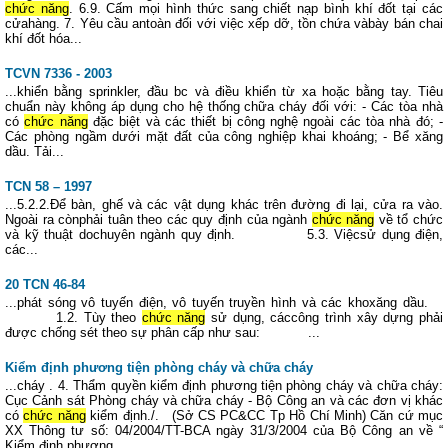
chức năng
. 6.9. Cấm mọi hình thức sang chiết nạp bình khí đốt tại các
cửahàng. 7. Yêu cầu antoàn đối với việc xếp dỡ, tồn chứa vàbày bán chai
khí đốt hóa...
TCVN 7336 - 2003
...khiển bằng sprinkler, đầu bc và điều khiển từ xa hoặc bằng tay. Tiêu
chuẩn này không áp dụng cho hệ thống chữa cháy đối với: - Các tòa nhà
có
chức năng
đặc biệt và các thiết bị công nghệ ngoài các tòa nhà đó; -
Các phòng ngầm dưới mặt đất của công nghiệp khai khoáng; - Bể xăng
dầu. Tải...
TCN 58 – 1997
...5.2.2.Để bàn, ghế và các vật dụng khác trên đường đi lại, cửa ra vào.
Ngoài ra cònphải tuân theo các quy định của ngành
chức năng
về tổ chức
và kỹ thuật dochuyên ngành quy định. 5.3. Việcsử dụng điện,
các...
20 TCN 46-84
...phát sóng vô tuyến điện, vô tuyến truyền hình và các khoxăng dầu.
1.2. Tùy theo
chức năng
sử dụng, cáccông trình xây dựng phải
được chống sét theo sự phân cấp như sau: ...
Kiểm định phương tiện phòng cháy và chữa cháy
...cháy . 4. Thẩm quyền kiểm định phương tiện phòng cháy và chữa cháy:
Cục Cảnh sát Phòng cháy và chữa cháy - Bộ Công an và các đơn vị khác
có
chức năng
kiểm định./. (Sở CS PC&CC Tp Hồ Chí Minh) Căn cứ mục
XX Thông tư số: 04/2004/TT-BCA ngày 31/3/2004 của Bộ Công an về “
Kiểm định phương...