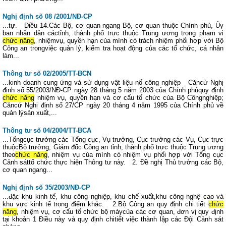
Nghị định số 08 /2001/NĐ-CP
...tự. Điều 14.Các Bộ, cơ quan ngang Bộ, cơ quan thuộc Chính phủ, Ủy
ban nhân dân cáctỉnh, thành phố trực thuộc Trung ương trong phạm vi
chức năng
, nhiệmvụ, quyền hạn của mình có trách nhiệm phối hợp với Bộ
Công an trongviệc quản lý, kiểm tra hoạt động của các tổ chức, cá nhân
làm...
Thông tư số 02/2005/TT-BCN
...kinh doanh cung ứng và sử dụng vật liệu nổ công nghiệp Căncứ Nghị
định số 55/2003/NĐ-CP ngày 28 tháng 5 năm 2003 của Chính phủquy định
chức năng
nhiệm vụ, quyền hạn và cơ cấu tổ chức của Bộ Côngnghiệp;
Căncứ Nghị định số 27/CP ngày 20 tháng 4 năm 1995 của Chính phủ về
quản lýsản xuất,...
Thông tư số 04/2004/TT-BCA
...Tổngcục trưởng các Tổng cục, Vụ trưởng, Cục trưởng các Vụ, Cục trực
thuộcBộ trưởng, Giám đốc Công an tỉnh, thành phố trực thuộc Trung ương
theo
chức năng
, nhiệm vụ của mình có nhiệm vụ phối hợp với Tổng cục
Cảnh sáttổ chức thực hiện Thông tư này. 2. Đề nghị Thủ trưởng các Bộ,
cơ quan ngang...
Nghị định số 35/2003/NĐ-CP
...đặc khu kinh tế, khu công nghiệp, khu chế xuất,khu công nghệ cao và
khu vực kinh tế trọng điểm khác. 2.Bộ Công an quy định chi tiết
chức
năng
, nhiệm vụ, cơ cấu tổ chức bộ máycủa các cơ quan, đơn vị quy định
tại khoản 1 Điều này và quy định chitiết việc thành lập các Đội Cảnh sát