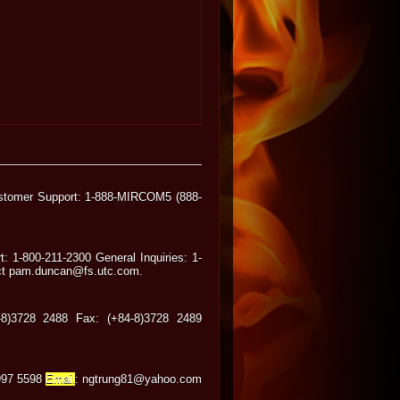
ustomer Support: 1-888-MIRCOM5 (888-
 1-800-211-2300 General Inquiries: 1-
tact pam.duncan@fs.utc.com.
)3728 2488 Fax: (+84-8)3728 2489
3997 5598
Email
: ngtrung81@yahoo.com