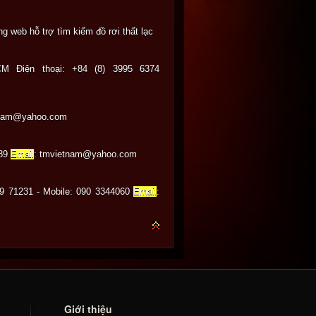
g web hỗ trợ tìm kiếm đồ rơi thất lạc
 Điện thoại: +84 (8) 3995 6374
tnam@yahoo.com
989
Email
: tmvietnam@yahoo.com
99 71231 - Mobile: 090 3344060
Email
:
Giới thiệu