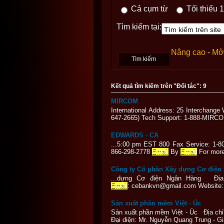
Cả cụm từ
Tối thiểu 1
Tìm kiếm tại:
Nâng cao
-
Mở 
Kết quả tìm kiếm trên "Đối tác": 9
MIRCOM
International Address: 25 Interchan
647-2665) Tech Support: 1-888-MIRC
EDWARDS - CA
...5:00 pm EST 800 Fax Service: 1-80
866-298-2778
Email
By
Email
For more
Công ty Cổ phần Xây dựng Cơ điện
...dựng Cơ điện Ngân Hàng Địa c
Email
: cebankvn@gmail.com Website:
Sản xuất phần mềm Việt - Úc
Sản xuất phần mềm Việt - Úc Địa chỉ
Đại diện: Mr. Nguyễn Quang Trung - 