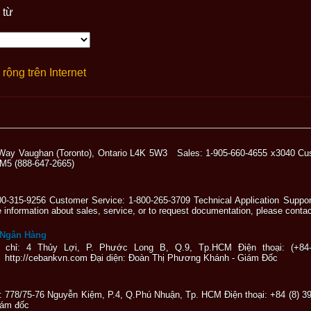
 từ
rộng trên Internet
ge Way Vaughan (Toronto), Ontario L4K 5W3 Sales: 1-905-660-4655 x3040 C
OM5 (888-647-2665)
0-315-9256 Customer Service: 1-800-265-3709 Technical Application Support:
 information about sales, service, or to request documentation, please con
 Ngân Hàng
hỉ: 4 Thủy Lợi, P. Phước Long B, Q.9, Tp.HCM Điện thoại: (+84-8
 http://cebankvn.com Đại diện: Đoàn Thị Phương Khánh - Giám Đốc
: 778/75-76 Nguyễn Kiệm, P.4, Q.Phú Nhuận, Tp. HCM Điện thoại: +84 (8) 
Giám đốc