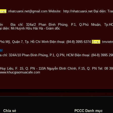
mail
: nhatcuaroi.net@gmail.com Website: http://nhatcuaroi.net Đại diện: Tran
n Địa chỉ: 324a/2 Phan Đình Phùng, P.1, Q.Phú Nhuận, Tp.HCM
 diện: Mr.Huỳnh Hữu Hải Hà - Giám đốc
ú Mỹ, Quận 7, Tp. Hồ Chí Minh Điện thoại: (84-8) 3995 6374
Email
: tmvie
-M
 chỉ: 324A/10 Phan Đình Phùng, P.1, Q.PN, HCM Điện thoại: (84-8) 3995 2
Huy Liệu, F. 15, Q. PN - 110A Nguyễn Đình Chính, F.15, Q. PN Tel: 08 3
 www.khucgiaomuacafe.com
Chia sẻ
PCCC Danh mục