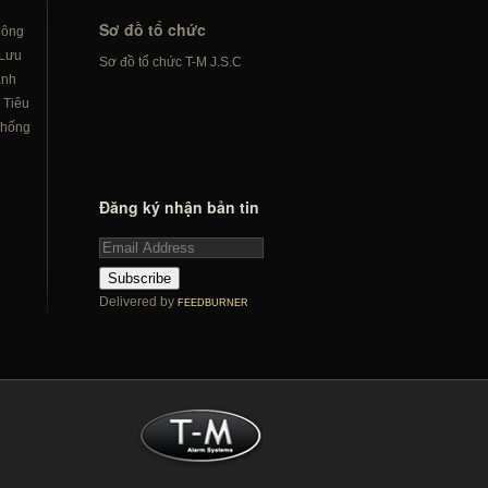
Sơ đồ tổ chức
hông
Lưu
Sơ đồ tổ chức T-M J.S.C
ành
/
Tiêu
hống
Đăng ký nhận bản tin
Subscribe
Delivered by
FEEDBURNER