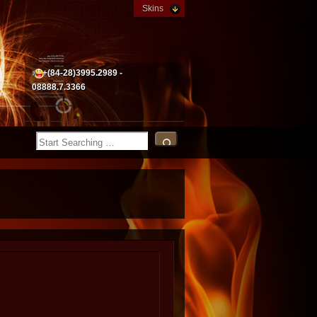
Skins
+(84-28)3995.2989 -
08888.7.3366