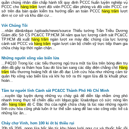
quần chúng nhân dân chấp hành tốt quy định PCCC huấn luyện nghiệp vụ
PCCC cho
hàng trăm
lượt đội viên PCCC dân phòng và đội viên PCCC cơ
sở trên địa bàn quận kiểm tra hướng dẫn an toàn PCCC
hàng trăm
lượt
đơn vị cơ sở và khu dân cư...
Với Chúng Tôi
...nhân dân&rdquo /uploads/news/source Thiếu tướng Trần Triều Dương
Giám đốc Sở CS PC&CC TP.HCM 34 năm qua lực lượng cảnh sát PC&CC
TP.HCM đã xuất
hàng trăm
ngàn lượt xe máy đặc chủng của lực lượng
cảnh sát PCCC và
hàng trăm
ngàn lượt cán bộ chiến sỹ trực tiếp tham gia
chữa cháy kịp thời ngăn chặn...
Những người xông vào biển lửa
...P4Q10 Trong lúc các tiểu thương ngủ trưa một tia lửa trên bóng đèn trụ
điện đã gây ra thảm họa Sau đó lửa lan sang các dây điện chằng chịt
Hàng
trăm
tiểu thương hoảng hốt di tản đồ đạc Lính cứu hỏa như những cảm tử
quân Họ xông vào biển lửa và khi họ trở ra thì ngọn lửa đã bị khuất phục
hoàn...
Tâm tư người lính Cảnh sát PC&CC Thành Phố Hồ Chí Minh
...xuyên tập luyện dựng những vụ cháy giả để diễn tập nhằm ứng phó
nhanh trong thực tế chiến đấu với ldquo;giặc lửa&rdquo có sức nóng lên
đến
hàng trăm
độ C Đặc thù của nghề chữa cháy là lúc nào những người
lính cứu hỏa cũng phải luôn ở tư thế sẵn sàng để lao vào công việc kể cả
những lúc ăn...
Cháy chợ Vinh, hơn 100 ki ốt bị thiêu rụi
20h tối 20/6, ngọn lửa bốc lên từ khu hàng lưới ngư cự và thuốc bắc rồi