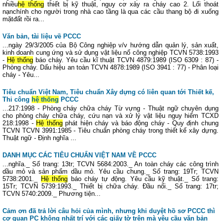
nhiều
hệ thống
thiết bị kỹ thuật, nguy cơ xảy ra cháy cao 2. Lối thoát
nạnchính cho người trong nhà cao tầng là qua các cầu thang bộ đi xuống
mặtđất rồi ra...
Văn bản, tài liệu về PCCC
...ngày 29/3/2005 của Bộ Công nghiệp v/v hướng dẫn quản lý, sản xuất,
kinh doanh cung ứng và sử dụng vật liệu nổ công nghiệp TCVN 5738:1993
-
Hệ thống
báo cháy. Yêu cầu kĩ thuật TCVN 4879:1989 (ISO 6309 : 87) -
Phòng cháy. Dấu hiệu an toàn TCVN 4878:1989 (ISO 3941 : 77) - Phân loại
cháy - Yêu...
Tiêu chuẩn Việt Nam, Tiêu chuẩn Xây dựng có liên quan tới Thiết kế,
Thi công
hệ thống
PCCC
...217:1998 - Phòng cháy chữa cháy Từ vựng - Thuật ngữ chuyên dụng
cho phòng cháy chữa cháy, cứu nạn và xử lý vật liệu nguy hiểm TCXD
218:1998 -
Hệ thống
phát hiện cháy và báo động cháy - Quy định chung
TCVN TCVN 3991:1985 - Tiêu chuẩn phòng cháy trong thiết kế xây dựng.
Thuật ngữ - Định nghĩa ...
DANH MỤC CÁC TIÊU CHUẨN VIỆT NAM VỀ PCCC
...nghĩa._ Số trang: 13tr; TCVN 5684:2003._ An toàn cháy các công trình
dầu mỏ và sản phẩm dầu mỏ. Yêu cầu chung._ Số trang: 19Tr; TCVN
5738:2001._
Hệ thống
báo cháy tự động. Yêu cầu kỹ thuật._ Số trang:
15Tr; TCVN 5739:1993._ Thiết bị chữa cháy. Đầu nối._ Số trang: 17tr;
TCVN 5740:2009._ Phương tiện...
Cảm ơn đã trả lời câu hỏi của mình, nhưng khi duyệt hồ sơ PCCC thì
cơ quan PC không nhất trí với các giấy tờ trên mà yêu cầu văn bản