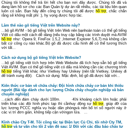
Chúng tôi không thể trả lời hết cho bạn nơi đây được. Chúng tôi đã và
đang làm hồ sơ cho các Ban Quản lý dự án rất nhiều, các tài liệu liên quan
luôn có sẳn. Bạn hãy đến công ty chúng tôi để được
hỗ trợ
, chắc chắn
rằng sẽ không mất phí :), hy vọng được hợp tác.
Làm thế nào gõ tiếng Việt trên Website này?
...bộ gõ AVIM - bộ gõ tiếng Việt trên Web nên bạnhoàn toàn có thể gõ tiếng
Việt có dấu một cách dễ dàng (nếu truy cập bằng các trình duyệt mà AVIM
hỗ trợ
như: Opera 9, FireFox 1.5,2 ,Internet Explorer 5,6,7) mà không cần
bất cứ công cụ nào khác.Bộ gõ đã được cấu hình để có thể tương thích
với tất...
Cách sử dụng bộ gõ tiếng Việt trên Website?
...bộ gõ tiếng việt tích hợp trên Web Website đã tích hợp sẵn bộ gõ tiếng
Việt AVIM. Bạn có thể gõ tiếng việt có dấu mà không cần các chương trình
hỗ trợ
tiếng Việt khác như Vietkey hay Unikey (nên tắt Vietkey, Unikey đi
để tránh xung đột). Cách sử dụng: Mặc định, bộ gõ đã được bật với...
Kiến thức cơ bản về chữa cháy: Đội hình chữa cháy cơ bản khi thiếu
người (Bài tập dành cho lực lượng Chữa cháy chuyên nghiệp và bán
chuyên nghiệp)
...cách đến đám cháy dưới 100m. -Khi khoảng cách lớn hoặc phải
triển khai các đội hình phức tạp thì cầnhuy động sự
hỗ trợ
, giúp đỡ của
lực lượng PCCC nghĩa vụ hoặc dân phòngvà nên bố trí số người này ở
các vị trí đơn giản, không tiếp cận vớingọn lửa. ...
Kính chào Cty T-M. Tôi công tác tại Điện lực Củ Chi, tôi nhờ Cty TM,
hỗ trợ
và tư vấn cho tôi 2 vấn đề sau: 1/ Đối với các đầu báo cháy tự