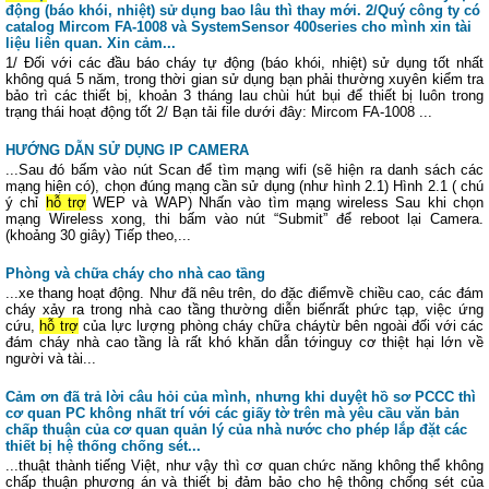
động (báo khói, nhiệt) sử dụng bao lâu thì thay mới. 2/Quý công ty có
catalog Mircom FA-1008 và SystemSensor 400series cho mình xin tài
liệu liên quan. Xin cảm...
1/ Đối với các đầu báo cháy tự động (báo khói, nhiệt) sử dụng tốt nhất
không quá 5 năm, trong thời gian sử dụng bạn phải thường xuyên kiểm tra
bảo trì các thiết bị, khoản 3 tháng lau chùi hút bụi để thiết bị luôn trong
trạng thái hoạt động tốt 2/ Bạn tải file dưới đây: Mircom FA-1008 ...
HƯỚNG DẪN SỬ DỤNG IP CAMERA
...Sau đó bấm vào nút Scan để tìm mạng wifi (sẽ hiện ra danh sách các
mạng hiện có), chọn đúng mạng cần sử dụng (như hình 2.1) Hình 2.1 ( chú
ý chỉ
hỗ trợ
WEP và WAP) Nhấn vào tìm mạng wireless Sau khi chọn
mạng Wireless xong, thi bấm vào nút “Submit” để reboot lại Camera.
(khoảng 30 giây) Tiếp theo,...
Phòng và chữa cháy cho nhà cao tầng
...xe thang hoạt động. Như đã nêu trên, do đặc điểmvề chiều cao, các đám
cháy xảy ra trong nhà cao tầng thường diễn biếnrất phức tạp, việc ứng
cứu,
hỗ trợ
của lực lượng phòng cháy chữa cháytừ bên ngoài đối với các
đám cháy nhà cao tầng là rất khó khăn dẫn tớinguy cơ thiệt hại lớn về
người và tài...
Cảm ơn đã trả lời câu hỏi của mình, nhưng khi duyệt hồ sơ PCCC thì
cơ quan PC không nhất trí với các giấy tờ trên mà yêu cầu văn bản
chấp thuận của cơ quan quản lý của nhà nước cho phép lắp đặt các
thiết bị hệ thống chống sét...
...thuật thành tiếng Việt, như vậy thì cơ quan chức năng không thể không
chấp thuận phương án và thiết bị đảm bảo cho hệ thông chống sét của