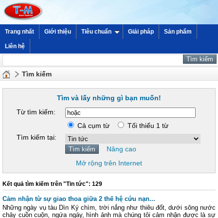
Trang nhất
Giới thiệu
Tiêu chuẩn
Giải pháp
Sản phẩm
Liên hệ
Tìm kiếm
Tìm và lấy những gì bạn muốn!
Từ tìm kiếm:
Cả cụm từ
Tối thiểu 1 từ
Tìm kiếm tại:
Nâng cao
Mở rộng trên Internet
Kết quả tìm kiếm trên "Tin tức": 129
Cảm nhận từ sự giao thoa giữa 2 thế hệ cứu nạn...
Những ngày vụ tàu Dìn Ký chìm, trời nắng như thiêu đốt, dưới sông nước
chảy cuồn cuộn, ngứa ngáy, hình ảnh mà chúng tôi cảm nhận được là sự