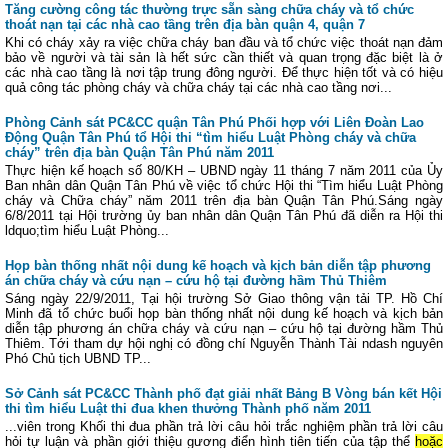
Tăng cường công tác thường trực sẵn sàng chữa cháy và tổ chức
thoát nạn tại các nhà cao tầng trên địa bàn quận 4, quận 7
Khi có cháy xảy ra việc chữa cháy ban đầu và tổ chức việc thoát nạn đảm
bảo về người và tài sản là hết sức cần thiết và quan trọng đặc biệt là ở
các nhà cao tầng là nơi tập trung đông người. Để thực hiện tốt và có hiệu
quả công tác phòng cháy và chữa cháy tại các nhà cao tầng nơi...
Phòng Cảnh sát PC&CC quận Tân Phú Phối hợp với Liên Đoàn Lao
Động Quận Tân Phú tổ Hội thi “tìm hiểu Luật Phòng cháy và chữa
cháy” trên địa bàn Quận Tân Phú năm 2011
Thực hiện kế hoạch số 80/KH – UBND ngày 11 tháng 7 năm 2011 của Ủy
Ban nhân dân Quận Tân Phú về việc tổ chức Hội thi “Tìm hiểu Luật Phòng
cháy và Chữa cháy” năm 2011 trên địa bàn Quận Tân Phú.Sáng ngày
6/8/2011 tại Hội trường ủy ban nhân dân Quận Tân Phú đã diễn ra Hội thi
ldquo;tìm hiểu Luật Phòng...
Họp bàn thống nhất nội dung kế hoạch và kịch bản diễn tập phương
án chữa cháy và cứu nạn – cứu hộ tại đường hầm Thủ Thiêm
Sáng ngày 22/9/2011, Tại hội trường Sở Giao thông vận tải TP. Hồ Chí
Minh đã tổ chức buổi họp bàn thống nhất nội dung kế hoạch và kịch bản
diễn tập phương án chữa cháy và cứu nạn – cứu hộ tại đường hầm Thủ
Thiêm. Tới tham dự hội nghị có đồng chí Nguyễn Thành Tài ndash nguyên
Phó Chủ tịch UBND TP...
Sở Cảnh sát PC&CC Thành phố đạt giải nhất Bảng B Vòng bán kết Hội
thi tìm hiểu Luật thi đua khen thưởng Thành phố năm 2011
...viên trong Khối thi đua phần trả lời câu hỏi trắc nghiệm phần trả lời câu
hỏi tự luận và phần giới thiệu gương điển hình tiên tiến của tập thể
hoặc