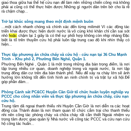
giao thoa giữa hai thế hệ cứu nạn để làm nên những chiến công mà không
phải ai cũng có thể thực hiện được.Những gì người dân trên bờ cho là rề
rà chậm chạp...
Trở lại khúc sông mang theo một định mệnh buồn
...một cách nhanh chóng và chính xác đến từng milimét Vì các động tác
triển khai được thực hiện dưới nước là vô cùng khó khăn chỉ cần sai sót
nhỏ
hoặc
chậm lại 1 giây là có thể sự phối hợp không còn nhịp nhàng Đặc
biệt là tổ trên thuyền cứu hộ phải luôn tập trung cao độ khi nhìn thấy có
hiện...
Thực tập phương án chữa cháy và cứu hộ - cứu nạn tại 36 Chu Mạnh
Trinh – Khu phố 2, Phường Bến Nghé, Quận 1.
Phường Bến Nghé , Quận 1 là một trong những địa bàn trọng điểm, là nơi
tập trung nhiều cơ quan, doanh nghiệp trong và ngoài nước, là nơi tập
trung đông dân cư trên địa bàn thành phố. Nếu để xảy ra cháy lớn sẽ ảnh
hưởng lớn không tốt đến tình hình an ninh chính trị và trật tự xã hội.Để
góp phần đảm...
Phòng Cảnh sát PC&CC Huyện Cần Giờ tổ chức huấn luyện nghiệp vụ
PCCC cho công nhân viên và thực tập phương án chữa cháy, cứu nạn
cứu hộ.
Trung tâm dã ngoại thanh thiếu nhi Huyện Cần Giờ là nơi diễn ra các hoạt
động của Thành đoàn là nơi tham quan tổ chức cắm trại cho thanh thiếu
nhi nên công tác phòng cháy và chữa cháy rất cần thiết Ngoài nhiệm vụ
trọng tâm được giao quản lý Nhà nước về công tác PCCC và cứu nạn cứu
hộ công tác huấn...