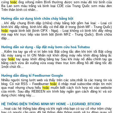
cứng
hoặc
ống xifong mềm Bình thường được sơn màu đỏ trừ bình của
Ba Lan sơn màu trắng và bình loại CDE của Trung Quốc sơn màu đen
Trên thân bình có nhãn...
Hướng dẫn sử dụng bình chữa cháy bằng bột
...khí đẩy chung Bình dập (chữa) cháy bằng bột gồm hai loại: - Loại có
bình khí đẩy riêng, bình khí đẩy có thể đặt ở trong (bình MF - Trung Quốc)
hoặc
ngoài bình bột (bình OPX - Nga). - Loại không có bình khí đẩy riêng
mà nạp khí trực tiếp vào bình bột (bình MFZ - Trung Quốc). Bình chữa
dập...
Hướng dẫn sử dụng - lắp đặt máy bơm cứu hoả Tohatsu
...Kiểm tra tay ga về vị trí bên trái Bật công tắc đèn khi trời tối Bật công
tắc máy sang vị trí ON Nhấn nút khởi động máy nếu khởi động bằng ắc
quy
hoặc
tay quay khởi động bằng tay Sau khi máy nổ điều chỉnh tay ga
bằng cách vừa ấn xuống vừa xoay theo trục kim đồng hồ để tăng tốc độ
1một chút rồi...
Hướng dẫn đăng kí Feedburner Google
Nhiều người từng lướt web và thấy trên các site,nhất là các trang tin và
blog. Có nút RSS – Feedburner
hoặc
ô nhập mail subscribe nhận tin mới
qua mail nhưng chưa hiểu
hoặc
muốn biết cách tích hợp nó vào website
của mình. Sau đây REBEEN xin trình bày ngắn gọn cách đăng kí và sử
dụng chức năng này....
HỆ THỐNG ĐIỆN THÔNG MINH MY HOME – LEGRAND_BTICINO
...hoạt các hệ thống báo động và khi ngôi nhà bạn có sự cố như trộm cháy
hay có người cần giúp đỡ hệ thống điện thông minh sẽ tự động quay số