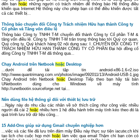
đến bạn
hoặc
những người có trách nhiệm để thông báo Hệ thống điều
khiển qua Internet:Hệ thống này cho phép bạn có thể điều khiển được tất
cả các thiết bị...
Thông báo chuyển đổi Công ty Trách nhiệm Hữu hạn thành Công ty
Cổ phần và Tăng vốn điều lệ
Thông báo Công ty TNHH T-M chuyển đổi thành Công ty Cổ phần T-M &
tăng vốn điều lệ. Công ty TNHH T-M trân trọng thông báo tới Quý cơ quan,
Quý công ty, Quý khách hàng 02 nội dung sau: I. CHUYỂN ĐỔI CÔNG TY
TRÁCH NHIỆM HỮU HẠN THÀNH CÔNG TY CỔ PHẦN Đại hội đồng cổ
đông Công ty TNHH T-M đã thông qua...
Chạy Android trên Netbook
hoặc
Desktop
...dưới để tải tập tin android-x86-1.6-r2.iso
http://www.quantrimang.com.vn/photos/image/092011/13/Android-USB-1.jpg
Chạy Android trên Netbook
hoặc
Desktop Tiếp theo bạn hãy tải bản
UNetbootin dùng cho Windows về máy tính
http://unetbootin.sourceforge.net tại...
Nên dùng file hệ thống gì đối với thiết bị lưu trữ
...Ngày này do nhu cầu các nhân về sở thích cũng như công việc nhiều
người đã cài 2
hoặc
nhiều hơn 1 hệ điều hành trên máy tính kéo theo đó là
quá trình lưu trữ dữ liệu cũng...
15 Add-Ons giúp sử dụng Gmail chuyên nghiệp hơn
...việc và các file đã lưu trên đám mây Điều này thực sự tiện iacute;ch khi
tạo lịch cho cuộc họp mới
hoặc
làm việc qua email Thậm chí bạn còn có