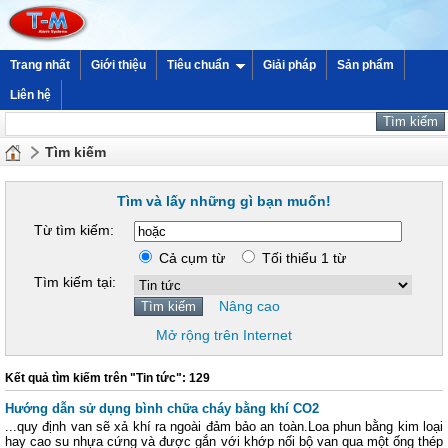
Trang nhất
Giới thiệu
Tiêu chuẩn
Giải pháp
Sản phẩm
Liên hệ
Tìm kiếm
Tìm và lấy những gì bạn muốn!
Từ tìm kiếm:
Cả cụm từ
Tối thiểu 1 từ
Tìm kiếm tại:
Nâng cao
Mở rộng trên Internet
Kết quả tìm kiếm trên "Tin tức": 129
Hướng dẫn sử dụng bình chữa cháy bằng khí CO2
...quy định van sẽ xả khí ra ngoài đảm bảo an toàn.Loa phun bằng kim loại
hay cao su nhựa cứng và được gắn với khớp nối bộ van qua một ống thép