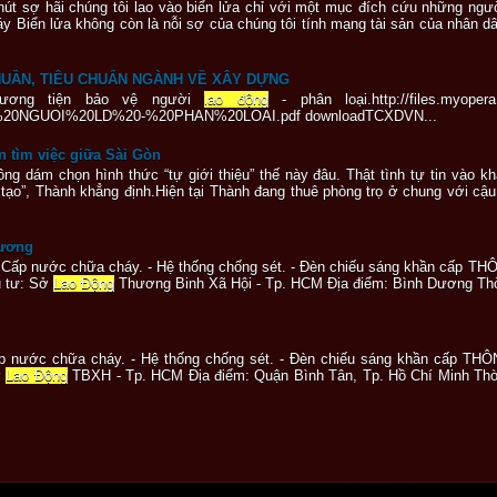
hút sợ hãi chúng tôi lao vào biển lửa chỉ với một mục đích cứu những ngư
y Biển lửa không còn là nỗi sợ của chúng tôi tính mạng tài sản của nhân dân
HUẦN, TIÊU CHUẨN NGÀNH VỀ XÂY DỰNG
phương tiện bảo vệ người
lao động
- phân loại.http://files.myoper
0NGUOI%20LD%20-%20PHAN%20LOAI.pdf downloadTCXDVN...
ển tìm việc giữa Sài Gòn
ông dám chọn hình thức “tự giới thiệu” thế này đâu. Thật tình tự tin vào 
o”, Thành khẳng định.Hiện tại Thành đang thuê phòng trọ ở chung với cậu
Dương
 - Cấp nước chữa cháy. - Hệ thống chống sét. - Đèn chiếu sáng khần cấp 
u tư: Sở
Lao Động
Thương Binh Xã Hội - Tp. HCM Địa điểm: Bình Dương Thời
Cấp nước chữa cháy. - Hệ thống chống sét. - Đèn chiếu sáng khần cấp T
ở
Lao Động
TBXH - Tp. HCM Địa điểm: Quận Bình Tân, Tp. Hồ Chí Minh Thời 