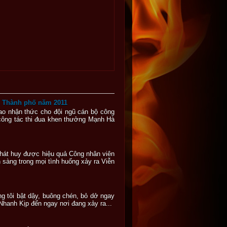
ng Thành phố năm 2011
cao nhận thức cho đội ngũ cán bộ công
 công tác thi đua khen thưởng Mạnh Hà
phát huy được hiệu quả Công nhân viên
àng trong mọi tình huống xảy ra Viễn
ng tôi bật dậy, buông chén, bỏ dở ngay
Nhanh Kịp đến ngay nơi đang xảy ra...