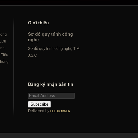
Giới thiệu
Sơ đồ quy trình công
hông
nghệ
Lưu
ành
Sơ đồ quy trình công nghệ T-M
/
Tiêu
J.S.C
hống
Đăng ký nhận bản tin
Subscribe
Delivered by
FEEDBURNER