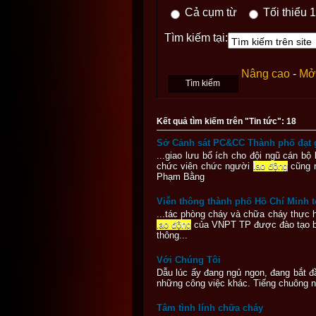
Cả cụm từ
Tối thiểu 1
Tìm kiếm tại:
Nâng cao
-
Mở 
Kết quả tìm kiếm trên "Tin tức": 18
Sở Cảnh sát PC&CC Thành phố đạt gi
...giao lưu bổ ích cho đội ngũ cán b
chức viên chức người
lao động
cũng n
Phạm Bằng
Viễn thông thành phố Hồ Chí Minh t
...tác phòng cháy và chữa cháy thực 
lao động
của VNPT TP được đào tạo bồi
thông...
Với Chúng Tôi
Dẫu lúc ấy đang ngủ ngon, đang bắt đầ
những công việc khác. Tiếng chuông nh
Tâm tình lính chữa cháy