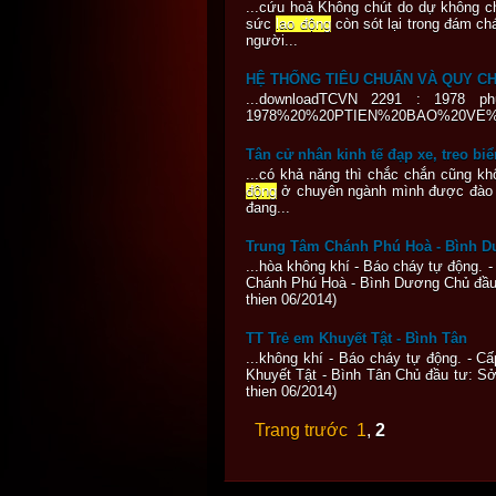
...cứu hoả Không chút do dự không c
sức
lao động
còn sót lại trong đám chá
người...
HỆ THỐNG TIÊU CHUẨN VÀ QUY C
...downloadTCVN 2291 : 1978 
1978%20%20PTIEN%20BAO%20VE%2
Tân cử nhân kinh tế đạp xe, treo bi
...có khả năng thì chắc chắn cũng kh
động
ở chuyên ngành mình được đào tạ
đang...
Trung Tâm Chánh Phú Hoà - Bình 
...hòa không khí - Báo cháy tự động.
Chánh Phú Hoà - Bình Dương Chủ đầ
thien 06/2014)
TT Trẻ em Khuyết Tật - Bình Tân
...không khí - Báo cháy tự động. - 
Khuyết Tật - Bình Tân Chủ đầu tư: S
thien 06/2014)
Trang trước
1
,
2