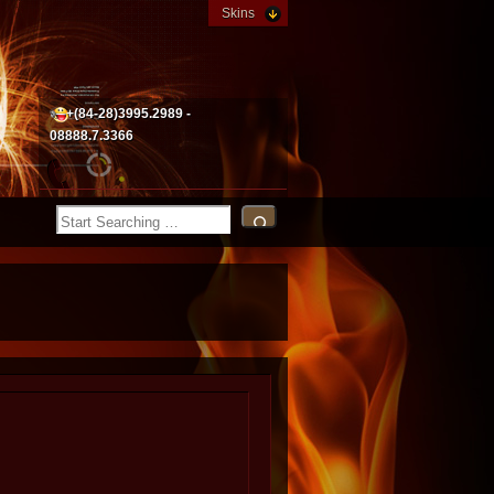
Skins
+(84-28)3995.2989 -
08888.7.3366