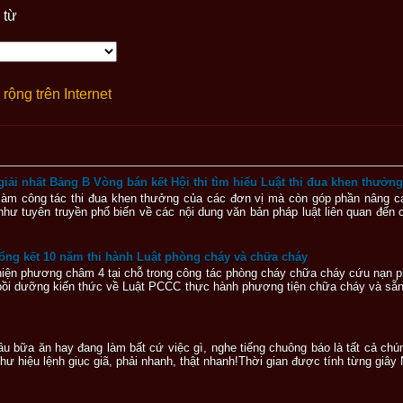
 từ
rộng trên Internet
ải nhất Bảng B Vòng bán kết Hội thi tìm hiểu Luật thi đua khen thưở
ộ làm công tác thi đua khen thưởng của các đơn vị mà còn góp phần nâng 
hư tuyên truyền phổ biến về các nội dung văn bản pháp luật liên quan đến
ổng kết 10 năm thi hành Luật phòng cháy và chữa cháy
hiện phương châm 4 tại chỗ trong công tác phòng cháy chữa cháy cứu nạn 
 dưỡng kiến thức về Luật PCCC thực hành phương tiện chữa cháy và sẵn s
u bữa ăn hay đang làm bất cứ việc gì, nghe tiếng chuông báo là tất cả chú
ư hiệu lệnh giục giã, phải nhanh, thật nhanh!Thời gian được tính từng giây 