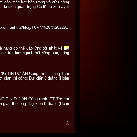
ời còn mắc kẹt bên trong và cứu công
 là điều quan trọng Có lẽ trước nay ít
a.com/anhkt2/blog/TCVN%20-%202291-
khả năng có thể đáp ứng tốt nhất về
lao
 em trai làm ngành bất động sản, cũng
THÔNG TIN DỰ ÁN Công trình: Trung Tâm
 gian thi công: Dự kiến 8 tháng (Hoàn
HÔNG TIN DỰ ÁN Công trình: TT Trẻ em
gian thi công: Dự kiến 8 tháng (Hoàn