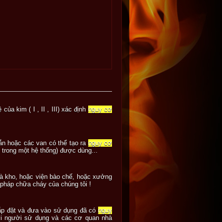
ủa kim ( I , II , III) xác định
nguy cơ
 dẫn hoặc các van có thể tạo ra
nguy cơ
 trong một hệ thống) được dùng...
hà kho, hoặc viện bào chế, hoặc xưởng
i pháp chữa cháy của chúng tôi !
 lắp đặt và đưa vào sử dụng đã có
nguy
với người sử dụng và các cơ quan nhà