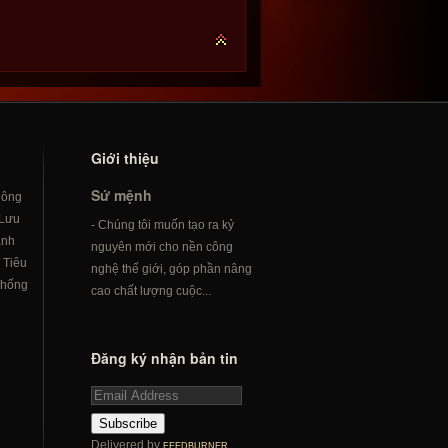
Giới thiệu
Sứ mệnh
hông
Lưu
- Chúng tôi muốn tạo ra kỷ
ành
nguyên mới cho nền công
/
Tiêu
nghệ thế giới, góp phần nâng
hống
cao chất lượng cuộc...
Đăng ký nhận bản tin
Subscribe
Delivered by
FEEDBURNER