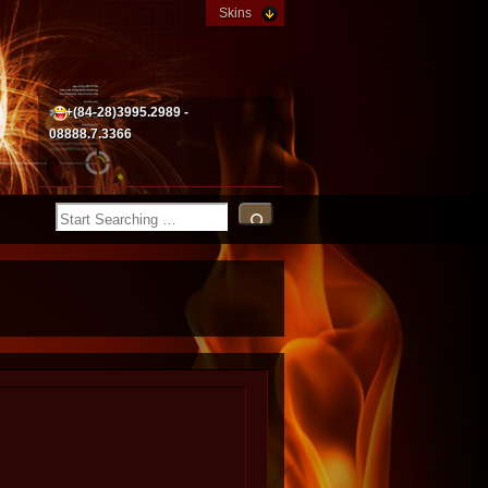
Skins
+(84-28)3995.2989 -
08888.7.3366