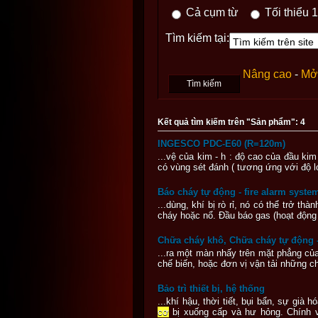
Cả cụm từ
Tối thiểu 1
Tìm kiếm tại:
Nâng cao
-
Mở 
Kết quả tìm kiếm trên "Sản phẩm": 4
INGESCO PDC-E60 (R=120m)
...vệ của kim - h : độ cao của đầu kim 
có vùng sét đánh ( tương ứng với độ 
Báo cháy tự động - fire alarm syste
...dùng, khí bị rò rỉ, nó có thể trở t
cháy hoặc nổ. Đầu báo gas (hoạt động 
Chữa cháy khô, Chữa cháy tự động -
...ra một màn nhấy trên mặt phẳng củ
chế biến, hoặc đơn vị vận tải những ch
Bảo trì thiết bị, hệ thống
...khí hậu, thời tiết, bụi bẩn, sự gi
cơ
bị xuống cấp và hư hỏng. Chính v