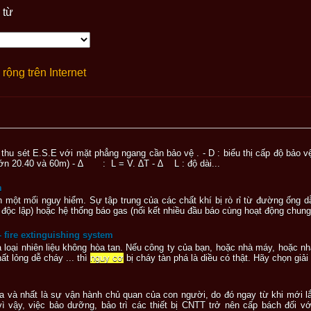
 từ
rộng trên Internet
thu sét E.S.E với mặt phẳng ngang cần bảo vệ . - D : biểu thị cấp độ bảo vệ c
lớn 20.40 và 60m) - ∆ : L = V. ∆T - ∆ L : độ dài...
m
hành một mối nguy hiểm. Sự tập trung của các chất khí bị rò rỉ từ đường ống
độc lập) hoặc hệ thống báo gas (nối kết nhiều đầu báo cùng hoạt động chung
 fire extinguishing system
a loại nhiên liệu không hòa tan. Nếu công ty của bạn, hoặc nhà máy, hoặc n
ất lỏng dễ cháy ... thì
nguy cơ
bị cháy tàn phá là diều có thật. Hãy chọn giả
à hóa và nhất là sự vận hành chủ quan của con người, do đó ngay từ khi mới
ì vậy, việc bảo dưỡng, bảo trì các thiết bị CNTT trở nên cấp bách đối 