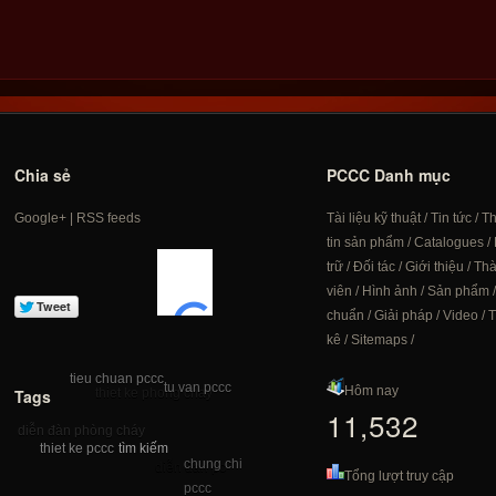
Chia sẻ
PCCC Danh mục
Google+
|
RSS feeds
Tài liệu kỹ thuật
/
Tin tức
/
T
tin sản phẩm
/
Catalogues
/
trữ
/
Đối tác
/
Giới thiệu
/
Th
viên
/
Hình ảnh
/
Sản phẩm
chuẩn
/
Giải pháp
/
Video
/
T
kê
/
Sitemaps
/
tieu chuan pccc
tu van pccc
Hôm nay
Tags
thiet ke phong chay
11,532
diễn đàn phòng cháy
tìm kiếm
thiet ke pccc
pccc chong chay
chung chi
diễn đàn pc
Tổng lượt truy cập
pccc