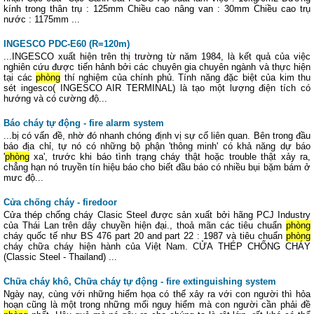
kính trong thân trụ : 125mm Chiều cao nâng van : 30mm Chiều cao trụ
nước : 1175mm ...
INGESCO PDC-E60 (R=120m)
...INGESCO xuất hiện trên thị trường từ năm 1984, là kết quả của việc
nghiên cứu được tiến hảnh bởi các chuyên gia chuyên ngành và thực hiện
tại các
phòng
thí nghiệm của chính phủ. Tính năng đặc biệt của kim thu
sét ingesco( INGESCO AIR TERMINAL) là tạo một lượng điện tích có
hướng và có cường độ...
Báo cháy tự động - fire alarm system
...bị có vấn đề, nhờ đó nhanh chóng định vị sự cố liên quan. Bên trong đầu
báo địa chỉ, tự nó có những bộ phận 'thông minh' có khả năng dự báo
'
phòng
xa', trước khi báo tình trạng cháy thật hoặc trouble thật xảy ra,
chẳng hạn nó truyền tín hiệu báo cho biết đầu báo có nhiều bụi bặm bám ở
mưc độ...
Cửa chống cháy - firedoor
Cửa thép chống cháy Clasic Steel được sản xuất bởi hãng PCJ Industry
của Thái Lan trên dây chuyền hiện đại., thoả mãn các tiêu chuẩn
phòng
cháy quốc tế như BS 476 part 20 and part 22 : 1987 và tiêu chuẩn
phòng
cháy chữa cháy hiện hành của Việt Nam. CỬA THÉP CHỐNG CHÁY
(Classic Steel - Thailand) ...
Chữa cháy khô, Chữa cháy tự động - fire extinguishing system
Ngày nay, cùng với những hiểm họa có thể xảy ra với con người thì hỏa
hoạn cũng là một trong những mối nguy hiểm mà con người cần phải đề