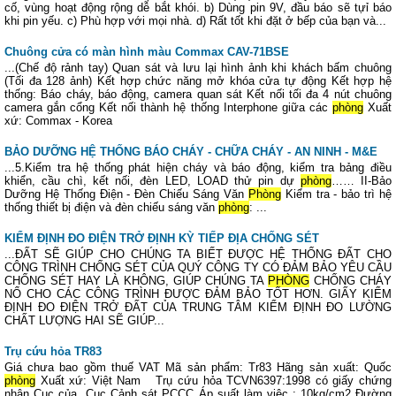
cố, vùng hoạt động rộng dễ bắt khói. b) Dùng pin 9V, đầu báo sẽ tựỉ báo
khi pin yếu. c) Phù hợp với mọi nhà. d) Rất tốt khi đặt ở bếp của bạn và...
Chuông cửa có màn hình màu Commax CAV-71BSE
...(Chế độ rảnh tay) Quan sát và lưu lại hình ảnh khi khách bấm chuông
(Tối đa 128 ảnh) Kết hợp chức năng mở khóa cửa tự động Kết hợp hệ
thống: Báo cháy, báo động, camera quan sát Kết nối tối đa 4 nút chuông
camera gắn cổng Kết nối thành hệ thống Interphone giữa các
phòng
Xuất
xứ: Commax - Korea
BẢO DƯỠNG HỆ THỐNG BÁO CHÁY - CHỮA CHÁY - AN NINH - M&E
...5.Kiểm tra hệ thống phát hiện cháy và báo động, kiểm tra bảng điều
khiển, cầu chì, kết nối, đèn LED, LOAD thử pin dự
phòng
…… II-Bảo
Dưỡng Hệ Thống Điện - Đèn Chiếu Sáng Văn
Phòng
Kiểm tra - bảo trì hệ
thống thiết bị điện và đèn chiếu sáng văn
phòng
: ...
KIỂM ĐỊNH ĐO ĐIỆN TRỞ ĐỊNH KỲ TIẾP ĐỊA CHỐNG SÉT
...ĐẤT SẼ GIÚP CHO CHÚNG TA BIẾT ĐƯỢC HỆ THỐNG ĐẤT CHO
CÔNG TRÌNH CHỐNG SÉT CỦA QUÝ CÔNG TY CÓ ĐẢM BẢO YÊU CẦU
CHỐNG SÉT HAY LÀ KHÔNG, GIÚP CHÚNG TA
PHÒNG
CHỐNG CHÁY
NỔ CHO CÁC CÔNG TRÌNH ĐƯỢC ĐẢM BẢO TỐT HƠN. GIẤY KIỂM
ĐỊNH ĐO ĐIỆN TRỞ ĐẤT CỦA TRUNG TÂM KIỂM ĐỊNH ĐO LƯỜNG
CHẤT LƯỢNG HAI SẼ GIÚP...
Trụ cứu hỏa TR83
Giá chưa bao gồm thuế VAT Mã sản phẩm: Tr83 Hãng sản xuất: Quốc
phòng
Xuất xứ: Việt Nam Trụ cứu hỏa TCVN6397:1998 có giấy chứng
nhận Cục của Cục Cảnh sát PCCC Áp suất làm việc : 10kg/cm2 Đường