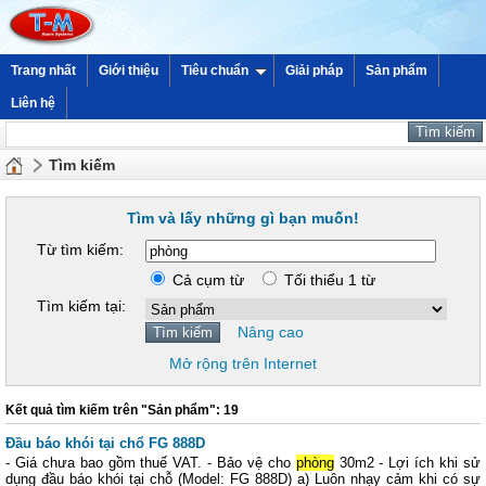
Trang nhất
Giới thiệu
Tiêu chuẩn
Giải pháp
Sản phẩm
Liên hệ
Tìm kiếm
Tìm và lấy những gì bạn muốn!
Từ tìm kiếm:
Cả cụm từ
Tối thiểu 1 từ
Tìm kiếm tại:
Nâng cao
Mở rộng trên Internet
Kết quả tìm kiếm trên "Sản phẩm": 19
Đầu báo khói tại chổ FG 888D
- Giá chưa bao gồm thuế VAT. - Bảo vệ cho
phòng
30m2 - Lợi ích khi sử
dụng đầu báo khói tại chỗ (Model: FG 888D) a) Luôn nhạy cảm khi có sự