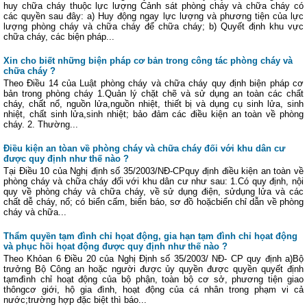
huy chữa cháy thuộc lực lượng Cảnh sát phòng cháy và chữa cháy có
các quyền sau đây: a) Huy động ngay lực lượng và phương tiện của lực
lượng phòng cháy và chữa cháy để chữa cháy; b) Quyết định khu vực
chữa cháy, các biện pháp...
Xin cho biết những biện pháp cơ bản trong công tác phòng cháy và
chữa cháy ?
Theo Điều 14 của Luật phòng cháy và chữa cháy quy định biện pháp cơ
bản trong phòng cháy 1.Quản lý chặt chẽ và sử dụng an toàn các chất
cháy, chất nổ, nguồn lửa,nguồn nhiệt, thiết bị và dụng cụ sinh lửa, sinh
nhiệt, chất sinh lửa,sinh nhiệt; bảo đảm các điều kiện an toàn về phòng
cháy. 2. Thường...
Điều kiện an tòan về phòng cháy và chữa cháy đối với khu dân cư
được quy định như thế nào ?
Tại Điều 10 của Nghị định số 35/2003/NĐ-CPquy định điều kiện an toàn về
phòng cháy và chữa cháy đối với khu dân cư như sau: 1.Có quy định, nội
quy về phòng cháy và chữa cháy, về sử dụng điện, sửdụng lửa và các
chất dễ cháy, nổ; có biển cấm, biển báo, sơ đồ hoặcbiển chỉ dẫn về phòng
cháy và chữa...
Thẩm quyền tạm đình chỉ họat động, gia hạn tạm đình chỉ họat động
và phục hồi họat động được quy định như thế nào ?
Theo Khỏan 6 Điều 20 của Nghị Định số 35/2003/ NĐ- CP quy định a)Bộ
trưởng Bộ Công an hoặc người được ủy quyền được quyền quyết định
tạmđình chỉ hoạt động của bộ phận, toàn bộ cơ sở, phương tiện giao
thôngcơ giới, hộ gia đình, hoạt động của cá nhân trong phạm vi cả
nước;trường hợp đặc biệt thì báo...