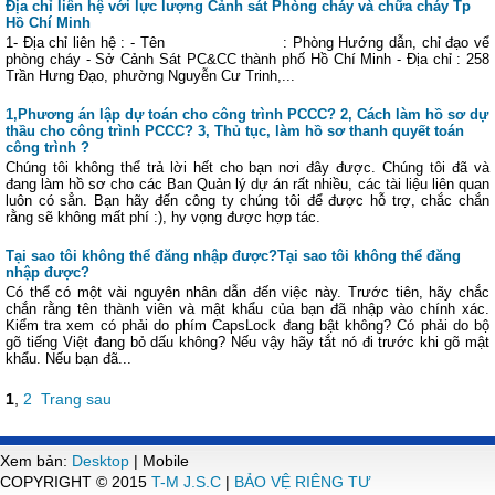
Địa chỉ liên hệ với lực lượng Cảnh sát Phòng cháy và chữa cháy Tp
Hồ Chí Minh
1- Địa chỉ liên hệ : - Tên : Phòng Hướng dẫn, chỉ đạo vể
phòng cháy - Sở Cảnh Sát PC&CC thành phố Hồ Chí Minh - Địa chỉ : 258
Trần Hưng Đạo, phường Nguyễn Cư Trinh,...
1,Phương án lập dự toán cho công trình PCCC? 2, Cách làm hồ sơ dự
thầu cho công trình PCCC? 3, Thủ tục, làm hồ sơ thanh quyết toán
công trình ?
Chúng tôi không thể trả lời hết cho bạn nơi đây được. Chúng tôi đã và
đang làm hồ sơ cho các Ban Quản lý dự án rất nhiều, các tài liệu liên quan
luôn có sẳn. Bạn hãy đến công ty chúng tôi để được hỗ trợ, chắc chắn
rằng sẽ không mất phí :), hy vọng được hợp tác.
Tại sao tôi không thể đăng nhập được?Tại sao tôi không thể đăng
nhập được?
Có thể có một vài nguyên nhân dẫn đến việc này. Trước tiên, hãy chắc
chắn rằng tên thành viên và mật khẩu của bạn đã nhập vào chính xác.
Kiểm tra xem có phải do phím CapsLock đang bật không? Có phải do bộ
gõ tiếng Việt đang bỏ dấu không? Nếu vậy hãy tắt nó đi trước khi gõ mật
khẩu. Nếu bạn đã...
1
,
2
Trang sau
Xem bản:
Desktop
| Mobile
COPYRIGHT © 2015
T-M J.S.C
|
BẢO VỆ RIÊNG TƯ