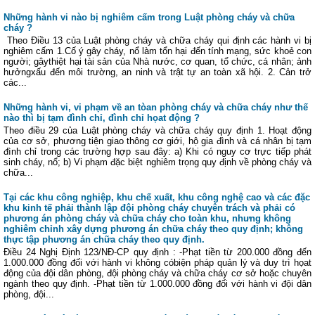
Những hành vi nào bị nghiêm cấm trong Luật phòng cháy và chữa
cháy ?
Theo Điều 13 của Luật phòng cháy và chữa cháy qui định các hành vi bị
nghiêm cấm 1.Cố ý gây cháy, nổ làm tổn hại đến tính mạng, sức khoẻ con
người; gâythiệt hại tài sản của Nhà nước, cơ quan, tổ chức, cá nhân; ảnh
hưởngxấu đến môi trường, an ninh và trật tự an toàn xã hội. 2. Cản trở
các...
Những hành vi, vi phạm về an tòan phòng cháy và chữa cháy như thế
nào thì bị tạm đình chỉ, đình chỉ họat động ?
Theo điều 29 của Luật phòng cháy và chữa cháy quy định 1. Hoạt động
của cơ sở, phương tiện giao thông cơ giới, hộ gia đình và cá nhân bị tạm
đình chỉ trong các trường hợp sau đây: a) Khi có nguy cơ trực tiếp phát
sinh cháy, nổ; b) Vi phạm đặc biệt nghiêm trọng quy định về phòng cháy và
chữa...
Tại các khu công nghiệp, khu chế xuất, khu công nghệ cao và các đặc
khu kinh tế phải thành lập đội phòng cháy chuyên trách và phải có
phương án phòng cháy và chữa cháy cho toàn khu, nhưng không
nghiêm chỉnh xây dựng phương án chữa cháy theo quy định; không
thực tập phương án chữa cháy theo quy định.
Điều 24 Nghị Định 123/NĐ-CP quy định : -Phạt tiền từ 200.000 đồng đến
1.000.000 đồng đối với hành vi không cóbiện pháp quản lý và duy trì họat
động của đội dân phòng, đội phòng cháy và chữa cháy cơ sở hoặc chuyên
ngành theo quy định. -Phạt tiền từ 1.000.000 đồng đối với hành vi đội dân
phòng, đội...