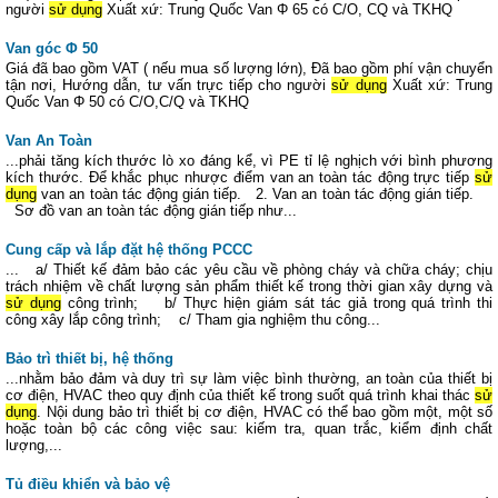
người
sử dụng
Xuất xứ: Trung Quốc Van Φ 65 có C/O, CQ và TKHQ
Van góc Φ 50
Giá đã bao gồm VAT ( nếu mua số lượng lớn), Đã bao gồm phí vận chuyển
tận nơi, Hướng dẫn, tư vấn trực tiếp cho người
sử dụng
Xuất xứ: Trung
Quốc Van Φ 50 có C/O,C/Q và TKHQ
Van An Toàn
...phải tăng kích thước lò xo đáng kể, vì PE tỉ lệ nghịch với bình phương
kích thước. Để khắc phục nhược điểm van an toàn tác động trực tiếp
sử
dụng
van an toàn tác động gián tiếp. 2. Van an toàn tác động gián tiếp.
Sơ đồ van an toàn tác động gián tiếp như...
Cung cấp và lắp đặt hệ thống PCCC
... a/ Thiết kế đảm bảo các yêu cầu về phòng cháy và chữa cháy; chịu
trách nhiệm về chất lượng sản phẩm thiết kế trong thời gian xây dựng và
sử dụng
công trình; b/ Thực hiện giám sát tác giả trong quá trình thi
công xây lắp công trình; c/ Tham gia nghiệm thu công...
Bảo trì thiết bị, hệ thống
...nhằm bảo đảm và duy trì sự làm việc bình thường, an toàn của thiết bị
cơ điện, HVAC theo quy định của thiết kế trong suốt quá trình khai thác
sử
dụng
. Nội dung bảo trì thiết bị cơ điện, HVAC có thể bao gồm một, một số
hoặc toàn bộ các công việc sau: kiếm tra, quan trắc, kiểm định chất
lượng,...
Tủ điều khiển và bảo vệ