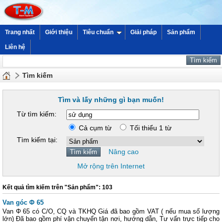
Trang nhất
Giới thiệu
Tiêu chuẩn
Giải pháp
Sản phẩm
Liên hệ
Tìm kiếm
Tìm và lấy những gì bạn muốn!
Từ tìm kiếm:
Cả cụm từ
Tối thiểu 1 từ
Tìm kiếm tại:
Nâng cao
Mở rộng trên Internet
Kết quả tìm kiếm trên "Sản phẩm": 103
Van góc Φ 65
Van Φ 65 có C/O, CQ và TKHQ Giá đã bao gồm VAT ( nếu mua số lượng
lớn) Đã bao gồm phí vận chuyển tận nơi, hướng dẫn, Tư vấn trực tiếp cho