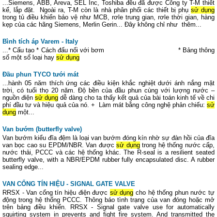
...Siemens, ABB, Areva, SEL Inc, Toshiba đều đã được Công ty T-M thiết
kế, lắp đặt. Ngoài ra, T-M còn là nhà phân phối các thiết bị phụ
sử dụng
trong tủ điều khiển bảo vệ như MCB, rơle trung gian, rơle thời gian, hàng
kẹp của các hãng Siemens, Merlin Gerin... Đây không chỉ như thêm...
Bình tích áp Varem - Italy
...* Cấu tạo * Cách đấu nối với bơm * Bảng thông
số một số loại hay
sử dụng
Đầu phun TYCO tưới mát
...hành 05 năm thích ứng các điều kiện khắc nghiệt dưới ánh nắng mặt
trời, có tuổi thọ 20 năm. Độ bền của đầu phun cùng với lượng nước –
nguồn điện
sử dụng
dễ dàng cho ta thấy kết quả của bài toán kinh tế về chi
phí đầu tư và hiệu quả của nó. + Làm mát bằng công nghệ phản chiếu:
sử
dụng
một...
Van bướm (butterfly valve)
Van bướm kiểu đĩa đệm là loại van bướm đóng kín nhờ sự đàn hồi của đĩa
van bọc cao su EPDM/NBR. Van được
sử dụng
trong hệ thống nước cấp,
nước thải, PCCC và các hệ thống khác. The R-seal is a resilient seated
butterfly valve, with a NBR/EPDM rubber fully encapsulated disc. A rubber
sealing edge...
VAN CỔNG TÍN HIỆU - SIGNAL GATE VALVE
RRSX - Van cổng tín hiệu điện được
sử dụng
cho hệ thống phun nước tự
động trong hệ thống PCCC. Thông báo tình trạng của van đóng hoặc mở
trên bảng điều khiển. RRSX - Signal gate valve use for automatically
squirting system in prevents and fight fire system. And transmitted the