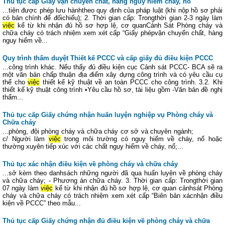
Thủ tục cấp Giấy vận chuyển chất, hàng nguy hiểm cháy, nổ
...tiện được phép lưu hànhtheo quy định của pháp luật (khi nộp hồ sơ phải
có bản chính để đốichiếu); 2. Thời gian cấp: Trongthời gian 2-3 ngày làm
việc
kể từ khi nhận đủ hồ sơ hợp lệ, cơ quanCảnh Sát Phòng cháy và
chữa cháy có trách nhiệm xem xét cấp “Giấy phépvận chuyển chất, hàng
nguy hiểm về...
Quy trình thẩm duyệt Thiết kế PCCC và cấp giấy đủ điều kiện PCCC
...công trình khác. Nếu thấy đủ điều kiện cục Cảnh sát PCCC- BCA sẽ ra
một văn bản chấp thuận địa điểm xây dựng công trình và có yêu cầu cụ
thể cho
việc
thiết kế kỹ thuật về an toàn PCCC cho công trình. 3.2. Khi
thiết kế kỹ thuật công trình •Yêu cầu hồ sơ, tài liệu gồm -Văn bản đề nghị
thẩm...
Thủ tục cấp Giấy chứng nhận huấn luyện nghiệp vụ Phòng cháy và
Chữa cháy
...phòng, đội phòng cháy và chữa cháy cơ sở và chuyên ngành;
c/ Người làm
việc
trong môi trường có nguy hiểm về cháy, nổ hoặc
thường xuyên tiếp xúc với các chất nguy hiểm về cháy, nổ;...
Thủ tục xác nhận điều kiện về phòng cháy và chữa cháy
...sở kèm theo danhsách những người đã qua huấn luyện về phòng cháy
và chữa cháy; - Phương án chữa cháy. 3. Thời gian cấp: Trongthời gian
07 ngày làm
việc
kể từ khi nhận đủ hồ sơ hợp lệ, cơ quan cảnhsát Phòng
cháy và chữa cháy có trách nhiệm xem xét cấp “Biên bản xácnhận điều
kiện về PCCC” theo mẫu...
Thủ tục cấp Giấy chứng nhận đủ điều kiện về phòng cháy và chữa