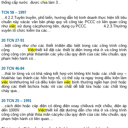
thống cấp nước được chia làm 3...
TCN 58 – 1997
...4.2.2.Tuyên truyền, phổ biến, hướng dẫn hộ kinh doanh thực hiện tốt tiêu
chuẩn này vàcác văn bản pháp quy về công tác PCCC có liên quan cũng
như
việc
sử dụng cácphương tiện, dụng cụ PCCC. 4.2.3.Thường
xuyên tổ chức kiểm tra các...
20 TCN 27-91
...biệt cũng như cho các thiết tríđiện đặc biệt trong các công trình công
cộng.
Việc
thiết kế đặt các thiết bị điện trong nhà ở và công trình
công cộng còn phải thỏamãn các yêu cầu quy định của các tiêu chuẩn, quy
phạm hiện hành có...
20 TCN 46-84
...thái lơ lửng và có khả năng kết hợp với không khí hoặc các chất oxy –
hóakhác tạo thành các hỗn hợp nỗ, có thể xảy ra ngay trong điều kiện làm
việc
bìnhthường kể cả điều kiện làm
việc
bình thường ngắn hạn (mở hoặc
đóng các thiết bịchứa hoặc rót các chất dễ bắt lửa hoặc các chất lỏng
cháy qua...
20 TCN 25 – 1991
...cách điện hoặc cáp điện có dòng điện xoay chiềuvà một chiều, điện áp
đến 1000V.
Việc
thiết kế đặt đường dẫn cho nhà ở và công trình
công cộng còn phải thỏa mãn cácyêu cầu quy định của các tiêu chuẩn, quy
phạm hiện hành có liên quan....