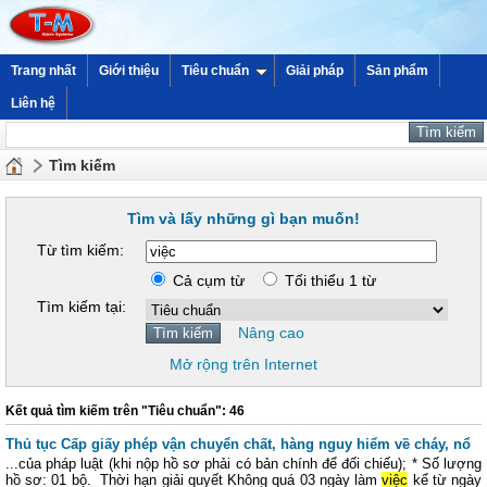
Trang nhất
Giới thiệu
Tiêu chuẩn
Giải pháp
Sản phẩm
Liên hệ
Tìm kiếm
Tìm và lấy những gì bạn muốn!
Từ tìm kiếm:
Cả cụm từ
Tối thiểu 1 từ
Tìm kiếm tại:
Nâng cao
Mở rộng trên Internet
Kết quả tìm kiếm trên "Tiêu chuẩn": 46
Thủ tục Cấp giấy phép vận chuyển chất, hàng nguy hiểm về cháy, nổ
...của pháp luật (khi nộp hồ sơ phải có bản chính để đối chiếu); * Số lượng
hồ sơ: 01 bộ. Thời hạn giải quyết Không quá 03 ngày làm
việc
kể từ ngày