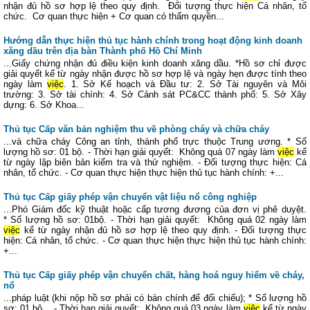
nhận đủ hồ sơ hợp lệ theo quy định. Đối tượng thực hiện Cá nhân, tổ
chức. Cơ quan thực hiện + Cơ quan có thẩm quyền...
Hướng dẫn thực hiện thủ tục hành chính trong hoạt động kinh doanh
xăng dầu trên địa bàn Thành phố Hồ Chí Minh
...Giấy chứng nhận đủ điều kiện kinh doanh xăng dầu. *Hồ sơ chỉ được
giải quyết kể từ ngày nhận được hồ sơ hợp lệ và ngày hẹn được tính theo
ngày làm
việc
. 1. Sở Kế hoạch và Đầu tư: 2. Sở Tài nguyên và Môi
trường: 3. Sở tài chính: 4. Sở Cảnh sát PC&CC thành phố: 5. Sở Xây
dựng: 6. Sở Khoa...
Thủ tục Cấp văn bản nghiệm thu về phòng cháy và chữa cháy
...và chữa cháy Công an tỉnh, thành phố trực thuộc Trung ương. * Số
lượng hồ sơ: 01 bộ. - Thời hạn giải quyết: Không quá 07 ngày làm
việc
kể
từ ngày lập biên bản kiểm tra và thử nghiệm. - Đối tượng thực hiện: Cá
nhân, tổ chức. - Cơ quan thực hiện thực hiện thủ tục hành chính: +...
Thủ tục Cấp giấy phép vận chuyển vật liệu nổ công nghiệp
...Phó Giám đốc kỹ thuật hoặc cấp tương đương của đơn vị phê duyệt.
* Số lượng hồ sơ: 01bộ. - Thời hạn giải quyết: Không quá 02 ngày làm
việc
kể từ ngày nhận đủ hồ sơ hợp lệ theo quy định. - Đối tượng thực
hiện: Cá nhân, tổ chức. - Cơ quan thực hiện thực hiện thủ tục hành chính:
+...
Thủ tục Cấp giấy phép vận chuyển chất, hàng hoá nguy hiểm về cháy,
nổ
...pháp luật (khi nộp hồ sơ phải có bản chính để đối chiếu); * Số lượng hồ
sơ: 01 bộ. - Thời hạn giải quyết: Không quá 03 ngày làm
việc
kể từ ngày