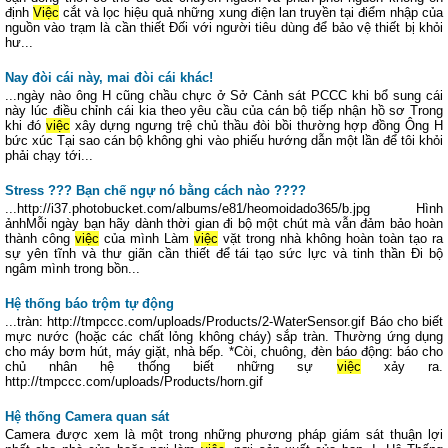
định
Việc
cắt và lọc hiệu quả những xung điện lan truyền tại điểm nhập của
nguồn vào trạm là cần thiết Đối với người tiêu dùng để bảo vệ thiết bị khỏi
hư...
Nay đòi cái này, mai đòi cái khác!
...ngày nào ông H cũng chầu chực ở Sở Cảnh sát PCCC khi bổ sung cái
này lúc điều chỉnh cái kia theo yêu cầu của cán bộ tiếp nhận hồ sơ Trong
khi đó
việc
xây dựng ngưng trệ chủ thầu đòi bồi thường hợp đồng Ông H
bức xúc Tại sao cán bộ không ghi vào phiếu hướng dẫn một lần để tôi khỏi
phải chạy tới...
Stress ??? Bạn chế ngự nó bằng cách nào ????
...http://i37.photobucket.com/albums/e81/heomoidado365/b.jpg Hình
ảnhMỗi ngày bạn hãy dành thời gian đi bộ một chút mà vẫn đảm bảo hoàn
thành công
việc
của mình Làm
việc
vặt trong nhà không hoàn toàn tạo ra
sự yên tĩnh và thư giãn cần thiết để tái tạo sức lực và tinh thần Đi bộ
ngâm mình trong bồn...
Hệ thống báo trộm tự động
...tràn: http://tmpccc.com/uploads/Products/2-WaterSensor.gif Báo cho biết
mực nước (hoặc các chất lỏng không cháy) sắp tràn. Thường ứng dụng
cho máy bơm hút, máy giặt, nhà bếp. *Còi, chuông, đèn báo động: báo cho
chủ nhân hệ thống biết những sự
việc
xảy ra.
http://tmpccc.com/uploads/Products/horn.gif
Hệ thống Camera quan sát
Camera được xem là một trong những phương pháp giám sát thuận lợi