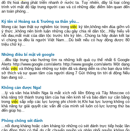
đô thị hoá đang phát triển nhanh ở nước ta. Tuy nhiên, đây là loại công
trình với mật độ tập trung người cao và có những đặc điểm liên quan đến
an toàn phòng...
Ký tên vì Hoàng sa & Trường sa thân yêu...
Mong các bạn thật sự nghiêm túc trong
việc
ký tên,không nên đùa giỡn vô
ý thức ,không nên bình luận những câu gây chia rẽ dân tộc...Hãy hiểu về
nỗi đau,mất mát của dân tộc trước khi ký tên...Chúng ta hãy đoàn kết lại
vì chúng ta đều là người Việt Nam....Dù biết nếu có huy động được 80
triệu chữ ký...
Những điều bí mật về google
...đều tập trung vào hướng tìm ra những kết quả cụ thể nhất 6 Google
Alerts http://www.google.com/alerts http://www.google.com/alerts Một dạng
nhắc
việc
và thông báo những sự kiện đã và đang diễn ra cho bạn dựa trên
sở thích và sự quan tâm của người dùng 7 Gửi thông tin tới di động Nếu
bạn đang sử...
Không cản được Nga!
...lý và văn hóa khiến Nga là mắt xích nối liền Đông và Tây Moscow có
khả năng trở thành trung tâm của hai nền kinh tế và bảo đảm sự cân bằng
trong
việc
sắp xếp các lực lượng phi chính trị.Khi hai lực lượng không có
khả năng tự giải quyết các vấn đề của mình sẽ luôn có lực lượng thứ ba
đến giúp họ...
Phòng chống sét đánh
...nối dung kháng hoặc cảm kháng từ những cú sét đánh trực tiếp hoặc lân
cận đồng thời có thể do cắt chuyển nguồn và phân phối nguồn không ổn