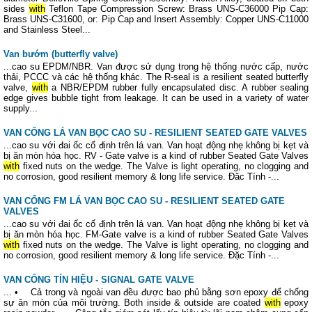
sides
with
Teflon Tape Compression Screw: Brass UNS-C36000 Pip Cap:
Brass UNS-C31600, or: Pip Cap and Insert Assembly: Copper UNS-C11000
and Stainless Steel...
Van bướm (butterfly valve)
...cao su EPDM/NBR. Van được sử dụng trong hệ thống nước cấp, nước
thải, PCCC và các hệ thống khác. The R-seal is a resilient seated butterfly
valve,
with
a NBR/EPDM rubber fully encapsulated disc. A rubber sealing
edge gives bubble tight from leakage. It can be used in a variety of water
supply...
VAN CỔNG LÁ VAN BỌC CAO SU - RESILIENT SEATED GATE VALVES
...cao su với đai ốc cố định trên lá van. Van hoạt động nhẹ không bị kẹt và
bị ăn mòn hóa học. RV - Gate valve is a kind of rubber Seated Gate Valves
with
fixed nuts on the wedge. The Valve is light operating, no clogging and
no corrosion, good resilient memory & long life service. Đăc Tính -...
VAN CỔNG FM LÁ VAN BỌC CAO SU - RESILIENT SEATED GATE
VALVES
...cao su với đai ốc cố định trên lá van. Van hoạt động nhẹ không bị kẹt và
bị ăn mòn hóa học. FM-Gate valve is a kind of rubber Seated Gate Valves
with
fixed nuts on the wedge. The Valve is light operating, no clogging and
no corrosion, good resilient memory & long life service. Đặc Tính -...
VAN CỔNG TÍN HIỆU - SIGNAL GATE VALVE
... • Cả trong và ngoài van đều được bao phủ bằng sơn epoxy để chống
sự ăn mòn của môi trường. Both inside & outside are coated
with
epoxy