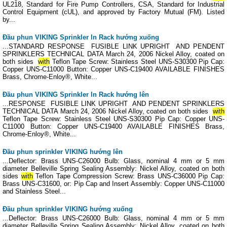
UL218, Standard for Fire Pump Controllers, CSA, Standard for Industrial
Control Equipment (cUL), and approved by Factory Mutual (FM). Listed
by...
Đầu phun VIKING Sprinkler ln Rack hướng xuống
...STANDARD RESPONSE FUSIBLE LINK UPRIGHT AND PENDENT
SPRINKLERS TECHNICAL DATA March 24, 2006 Nickel Alloy, coated on
both sides
with
Teflon Tape Screw: Stainless Steel UNS-S30300 Pip Cap:
Copper UNS-C11000 Button: Copper UNS-C19400 AVAILABLE FINISHES
Brass, Chrome-Enloy®, White...
Đầu phun VIKING Sprinkler ln Rack hướng lên
...RESPONSE FUSIBLE LINK UPRIGHT AND PENDENT SPRINKLERS
TECHNICAL DATA March 24, 2006 Nickel Alloy, coated on both sides
with
Teflon Tape Screw: Stainless Steel UNS-S30300 Pip Cap: Copper UNS-
C11000 Button: Copper UNS-C19400 AVAILABLE FINISHES Brass,
Chrome-Enloy®, White...
Đầu phun sprinkler VIKING hướng lên
...Deflector: Brass UNS-C26000 Bulb: Glass, nominal 4 mm or 5 mm
diameter Belleville Spring Sealing Assembly: Nickel Alloy, coated on both
sides
with
Teflon Tape Compression Screw: Brass UNS-C36000 Pip Cap:
Brass UNS-C31600, or: Pip Cap and Insert Assembly: Copper UNS-C11000
and Stainless Steel...
Đầu phun sprinkler VIKING hướng xuống
...Deflector: Brass UNS-C26000 Bulb: Glass, nominal 4 mm or 5 mm
diameter Belleville Spring Sealing Assembly: Nickel Alloy, coated on both