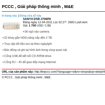
PCCC , Giải pháp thông minh , M&E
In trang này
|
Đóng cửa sổ này
SANYO DSR-3706PA
Đăng ngày 12-04-2011 Lúc 02:27'- 2683 Lượt xem
Giá:
1 700
USD / 1 Bộ
•
06 ngỏ vào camera.
•
02 khay gắn HDD,nâng cấp đến 2 TB.
•
Truy cập dữ liệu lưu lại theo ngày/giờ.
•
Báo động và ghi lại hình ảnh trong vùng quan sát.
•
Cổng USB để kết nối CD-R/RW drive.
•
Cổng RJ – 45 để giao tiếp mạng Internet.
URL của sản phẩm này:
http://tmpccc.com/?language=vi&nv=shops&op=detai
© PCCC , Giải pháp thông minh , M&E