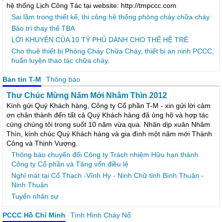
hệ thống Lịch Công Tác tại website: http://tmpccc.com
Sai lầm trong thiết kế, thi công hệ thống phòng cháy chữa cháy
Bảo trì thay thế TBA
LỜI KHUYÊN CỦA 10 TỶ PHÚ DÀNH CHO THẾ HỆ TRẺ
Cho thuê thiết bị Phòng Cháy Chữa Cháy, thiết bị an ninh PCCC,
huấn luyện thao tác chữa cháy.
Bản tin T-M
Thông báo
Thư Chúc Mừng Năm Mới Nhâm Thìn 2012
Kính gửi Quý Khách hàng, Công ty Cổ phần T-M - xin gửi lời cảm
ơn chân thành đến tất cả Quý Khách hàng đã ủng hộ và hợp tác
cùng chúng tôi trong suốt 10 năm vừa qua. Nhân dịp xuân Nhâm
Thìn, kính chúc Quý Khách hàng và gia đình một năm mới Thành
Công và Thịnh Vượng.
Thông báo chuyển đổi Công ty Trách nhiệm Hữu hạn thành
Công ty Cổ phần và Tăng vốn điều lệ
Nghỉ mát tại Cổ Thạch -Vĩnh Hy - Ninh Chữ tỉnh Bình Thuận -
Ninh Thuận
Tuyển nhân sự
PCCC Hồ Chí Minh
Tình Hình Cháy Nổ