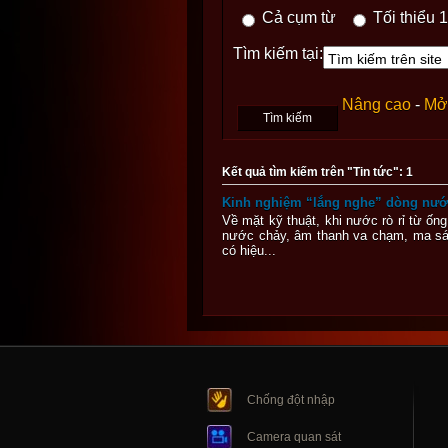
Cả cụm từ
Tối thiểu 1
Tìm kiếm tại:
Nâng cao
-
Mở 
Kết quả tìm kiếm trên "Tin tức": 1
Kinh nghiệm “lắng nghe” dòng nước
Về mặt kỹ thuật, khi nước rò rỉ từ ốn
nước chảy, âm thanh va chạm, ma sát
có hiệu...
Chống đột nhập
Camera quan sát