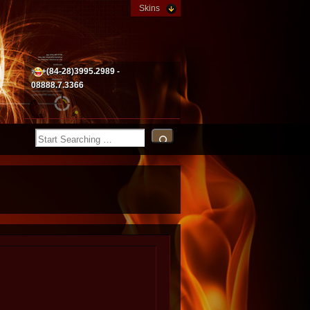
Skins
+(84-28)3995.2989 -
08888.7.3366