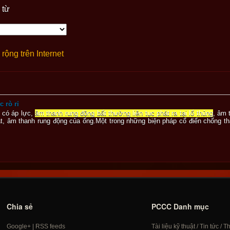
 từ
rộng trên Internet
 rò rỉ
g có áp lực,
âm thanh rung động bất thường liên tục phát ra tại lổ thủng
, âm 
, âm thanh rung động của ống.Một trong những biện pháp cổ điển chống t
Chia sẻ
PCCC Danh mục
Google+
|
RSS feeds
Tài liệu kỹ thuật
/
Tin tức
/
T