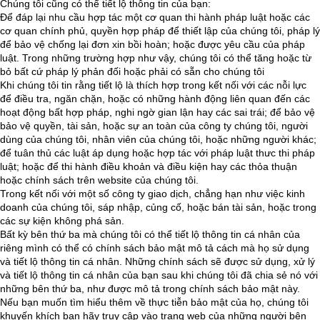
Chúng tôi cũng có thể tiết lộ thông tin của bạn:
Để đáp lại nhu cầu hợp tác một cơ quan thi hành pháp luật hoặc các
cơ quan chính phủ, quyền hợp pháp để thiết lập của chúng tôi, pháp lý
để bảo vệ chống lại đơn xin bồi hoàn; hoặc được yêu cầu của pháp
luật. Trong những trường hợp như vậy, chúng tôi có thể tăng hoặc từ
bỏ bất cứ pháp lý phản đối hoặc phải có sẵn cho chúng tôi
Khi chúng tôi tin rằng tiết lộ là thích hợp trong kết nối với các nỗi lực
để điều tra, ngăn chặn, hoặc có những hành động liên quan đến các
hoạt động bất hợp pháp, nghi ngờ gian lận hay các sai trái; để bảo vệ
bảo vệ quyền, tài sản, hoặc sự an toàn của công ty chúng tôi, người
dùng của chúng tôi, nhân viên của chúng tôi, hoặc những người khác;
để tuân thủ các luật áp dụng hoặc hợp tác với pháp luật thưc thi pháp
luật; hoặc để thi hành điều khoản và điều kiện hay các thỏa thuận
hoặc chính sách trên website của chúng tôi.
Trong kết nối với một số công ty giao dịch, chẳng hạn như việc kinh
doanh của chúng tôi, sáp nhập, củng cố, hoặc bán tài sản, hoặc trong
các sự kiện không phá sản.
Bất kỳ bên thứ ba mà chúng tôi có thể tiết lộ thông tin cá nhân của
riêng mình có thể có chính sách bảo mật mô tả cách mà họ sử dụng
và tiết lộ thông tin cá nhân. Những chính sách sẽ được sử dụng, xử lý
và tiết lộ thông tin cá nhân của bạn sau khi chúng tôi đã chia sẻ nó với
những bên thứ ba, như được mô tả trong chính sách bảo mật này.
Nếu bạn muốn tìm hiểu thêm về thực tiễn bảo mật của họ, chúng tôi
khuyến khích bạn hãy truy cập vào trang web của những người bên