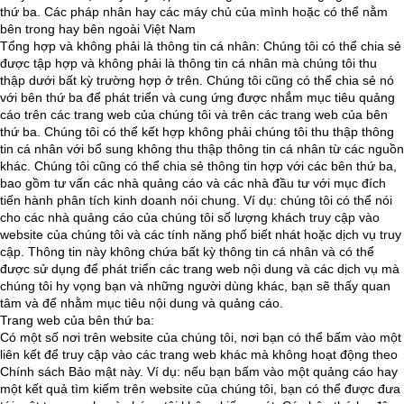
thứ ba. Các pháp nhân hay các máy chủ của mình hoặc có thể nằm
bên trong hay bên ngoài Việt Nam
Tổng hợp và không phải là thông tin cá nhân: Chúng tôi có thể chia sẻ
được tập hợp và không phải là thông tin cá nhân mà chúng tôi thu
thập dưới bất kỳ trường hợp ở trên. Chúng tôi cũng có thể chia sẻ nó
với bên thứ ba để phát triển và cung ứng được nhắm mục tiêu quảng
cáo trên các trang web của chúng tôi và trên các trang web của bên
thứ ba. Chúng tôi có thể kết hợp không phải chúng tôi thu thập thông
tin cá nhân với bổ sung không thu thập thông tin cá nhân từ các nguồn
khác. Chúng tôi cũng có thể chia sẻ thông tin hợp với các bên thứ ba,
bao gồm tư vấn các nhà quảng cáo và các nhà đầu tư với mục đích
tiến hành phân tích kinh doanh nói chung. Ví dụ: chúng tôi có thể nói
cho các nhà quảng cáo của chúng tôi số lượng khách truy cập vào
website của chúng tôi và các tính năng phố biết nhát hoặc dịch vụ truy
cập. Thông tin này không chứa bất kỳ thông tin cá nhân và có thể
được sử dụng để phát triển các trang web nội dung và các dịch vụ mà
chúng tôi hy vọng bạn và những người dùng khác, bạn sẽ thấy quan
tâm và để nhằm mục tiêu nội dung và quảng cáo.
Trang web của bên thứ ba:
Có một số nơi trên website của chúng tôi, nơi bạn có thể bấm vào một
liên kết để truy cập vào các trang web khác mà không hoạt động theo
Chính sách Bảo mật này. Ví dụ: nếu bạn bấm vào một quảng cáo hay
một kết quả tìm kiếm trên website của chúng tôi, bạn có thể được đưa