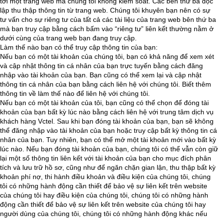
tới một trang web mà chúng tôi không kiếm soát. Các bên thứ ba độc
lập thu thập thông tin từ trang web. Chúng tôi khuyên bạn nên có sự
tư vấn cho sự riêng tư của tất cả các tài liệu của trang web bên thứ ba
mà bạn truy cập bằng cách bấm vào “riêng tư” liên kết thường nằm ở
dưới cùng của trang web bạn đang truy cập.
Làm thế nào bạn có thể truy cập thông tin của bạn:
Nếu bạn có một tài khoản của chúng tôi, bạn có khả năng để xem xét
và cập nhật thông tin cá nhân của bạn trực tuyến bằng cách đăng
nhập vào tài khoản của bạn. Bạn cũng có thể xem lại và cập nhật
thông tin cá nhân của bạn bằng cách liên hệ với chúng tôi. Biết thêm
thông tin về làm thế nào để liên hệ với chúng tôi.
Nếu bạn có một tài khoản của tôi, bạn cũng có thể chọn để đóng tài
khoản của bạn bất kỳ lúc nào bằng cách liên hệ với trung tâm dịch vụ
khách hàng Vctel. Sau khi bạn đóng tài khoản của bạn, bạn sẽ không
thể đăng nhập vào tài khoản của bạn hoặc truy cập bất kỳ thông tin cá
nhân của bạn. Tuy nhiên, bạn có thể mở một tài khoản mới vào bất kỳ
lúc nào. Nếu bạn đóng tài khoản của bạn, chúng tôi có thể vẫn còn giữ
lại một số thông tin liên kết với tài khoản của bạn cho mục đích phân
tích và lưu trữ hồ sơ, cũng như để ngăn chặn gian lận, thu thập bất kỳ
khoản phí nợ, thi hành điều khoản và điều kiện của chúng tôi, chúng
tôi có những hành động cần thiết để bảo vệ sự liên kết trên website
của chúng tôi hay điều kiện của chúng tôi, chúng tôi có những hành
động cần thiết để bảo vệ sự liên kết trên website của chúng tôi hay
người dùng của chúng tôi, chúng tôi có những hành động khác nếu