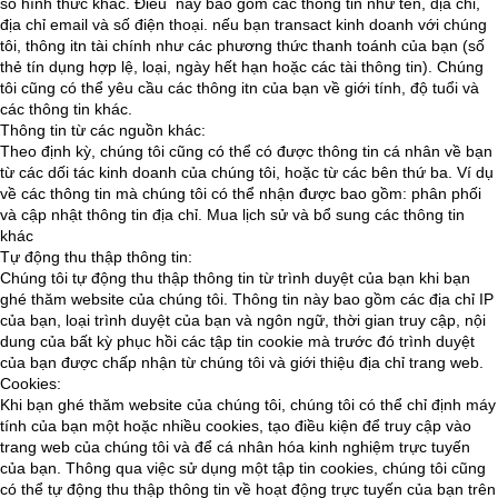
số hình thức khác. Điều này bao gồm các thông tin như tên, địa chỉ,
địa chỉ email và số điện thoại. nếu bạn transact kinh doanh với chúng
tôi, thông itn tài chính như các phương thức thanh toánh của bạn (số
thẻ tín dụng hợp lệ, loại, ngày hết hạn hoặc các tài thông tin). Chúng
tôi cũng có thể yêu cầu các thông itn của bạn về giới tính, độ tuổi và
các thông tin khác.
Thông tin từ các nguồn khác:
Theo định kỳ, chúng tôi cũng có thể có được thông tin cá nhân về bạn
từ các dối tác kinh doanh của chúng tôi, hoặc từ các bên thứ ba. Ví dụ
về các thông tin mà chúng tôi có thể nhận được bao gồm: phân phối
và cập nhật thông tin địa chỉ. Mua lịch sử và bổ sung các thông tin
khác
Tự động thu thập thông tin:
Chúng tôi tự động thu thập thông tin từ trình duyệt của bạn khi bạn
ghé thăm website của chúng tôi. Thông tin này bao gồm các địa chỉ IP
của bạn, loại trình duyệt của bạn và ngôn ngữ, thời gian truy cập, nội
dung của bất kỳ phục hồi các tập tin cookie mà trước đó trình duyệt
của bạn được chấp nhận từ chúng tôi và giới thiệu địa chỉ trang web.
Cookies:
Khi bạn ghé thăm website của chúng tôi, chúng tôi có thể chỉ định máy
tính của bạn một hoặc nhiều cookies, tạo điều kiện để truy cập vào
trang web của chúng tôi và để cá nhân hóa kinh nghiệm trực tuyến
của bạn. Thông qua việc sử dụng một tập tin cookies, chúng tôi cũng
có thể tự động thu thập thông tin về hoạt động trực tuyến của bạn trên