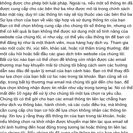
không được cho phép bởi luật pháp. Ngoài ra, nếu một số thông itn đã
được cung cấp cho các bên thứ ba như được mô tả trong chính sách
bảo mật này, duy trì các thông tin này sẽ tùy thuộc vào các bên thứ ba
Sự lựa chọn của bạn về việc tập hợp và sử dụng thông tin của bạn
Bạn có thể chọn không cung cấp cho chúng tôi số thông tin, nhưng có
thể có kết quả là bạn không thể được sử dụng một số tính năng của
website của chúng tôi, vì như vậy, có thể yêu cầu thông tin để bạn có
thể đăng ký như là một thành viên, mua hàng hay dịch vụ. Tham gia
vào một cuộc thi, xúc tiến, khảo sát, hoặc rút thăm trúng thưởng; đặt
một câu hỏi hoặc bắt đầu các giao dịch trên website của chúng tôi.
Bất cứ lúc nào bạn có thể chọn đề không còn nhận được các email
thương mại hay khuyến mãi từ chúng tôi bằng cách xem các hướng
dẫn sau đâu để quản lý email của bạn cảnh báo. Bạn có thể thay đổi
sự lựa chọn của bạn bất cứ lúc nào trong tài khoản. Bạn cũng sẽ có
dịp, trong bất kỳ thương mại email mà chúng tôi gửi đến cho bạn, để
lựa chọn không nhận được tin nhắn như vậy trong tương lai. Nó có thể
mất đến 10 ngày để xử lý cho chúng tôi một lựa chọn ra yêu cầu.
Chúng tôi có thể gởi cho bạn các email thông tin liên lạc chẳng hạn
như dịch vụ thông báo, hành chính, và các cuộc điều tra, mà không
cần cung cấp cho bạn cơ hội để lựa chọn không nhận các thông tin
này. Xin lưu ý rằng thay đổi thông tin của bạn trong tài khoản, hoặc
nếu không chọn ra khỏi nhận được khuyến mại liên lạc qua email sẽ
chỉ ảnh hưởng đến hoạt động trong tương lai hoặc thông tin liên lạc
của chúng tôi. Nếu chúng tôi đã cung cấp thông tin của bạn cho bên