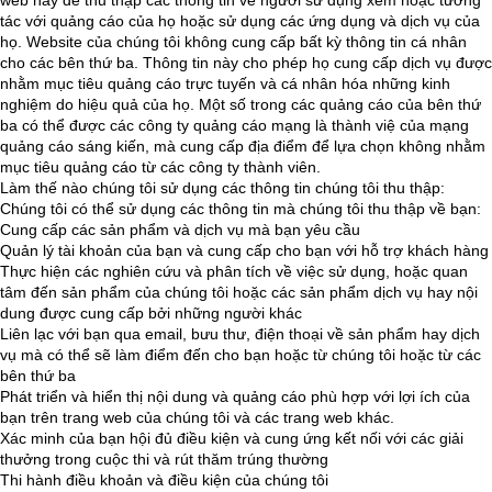
web này để thu thập các thông tin về người sử dụng xem hoặc tương
tác với quảng cáo của họ hoặc sử dụng các ứng dụng và dịch vụ của
họ. Website của chúng tôi không cung cấp bất kỳ thông tin cá nhân
cho các bên thứ ba. Thông tin này cho phép họ cung cấp dịch vụ được
nhằm mục tiêu quảng cáo trực tuyến và cá nhân hóa những kinh
nghiệm do hiệu quả của họ. Một số trong các quảng cáo của bên thứ
ba có thể được các công ty quảng cáo mạng là thành việ của mạng
quảng cáo sáng kiến, mà cung cấp địa điểm để lựa chọn không nhằm
mục tiêu quảng cáo từ các công ty thành viên.
Làm thế nào chúng tôi sử dụng các thông tin chúng tôi thu thập:
Chúng tôi có thể sử dụng các thông tin mà chúng tôi thu thập về bạn:
Cung cấp các sản phẩm và dịch vụ mà bạn yêu cầu
Quản lý tài khoản của bạn và cung cấp cho bạn với hỗ trợ khách hàng
Thực hiện các nghiên cứu và phân tích về việc sử dụng, hoặc quan
tâm đến sản phẩm của chúng tôi hoặc các sản phẩm dịch vụ hay nội
dung được cung cấp bởi những người khác
Liên lạc với bạn qua email, bưu thư, điện thoại về sản phẩm hay dịch
vụ mà có thể sẽ làm điểm đến cho bạn hoặc từ chúng tôi hoặc từ các
bên thứ ba
Phát triển và hiển thị nội dung và quảng cáo phù hợp với lợi ích của
bạn trên trang web của chúng tôi và các trang web khác.
Xác minh của bạn hội đủ điều kiện và cung ứng kết nối với các giải
thưởng trong cuộc thi và rút thăm trúng thường
Thi hành điều khoản và điều kiện của chúng tôi