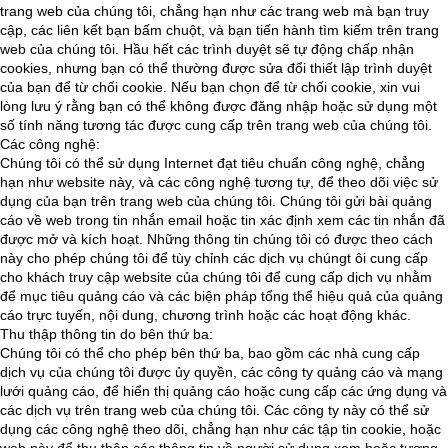
trang web của chúng tôi, chẳng hạn như các trang web mà bạn truy
cập, các liên kết bạn bấm chuột, và bạn tiến hành tìm kiếm trên trang
web của chúng tôi. Hầu hết các trình duyệt sẽ tự động chấp nhận
cookies, nhưng bạn có thể thường được sửa đổi thiết lập trình duyệt
của bạn để từ chối cookie. Nếu bạn chọn để từ chối cookie, xin vui
lòng lưu ý rằng bạn có thể không được đăng nhập hoặc sử dụng một
số tính năng tương tác được cung cấp trên trang web của chúng tôi.
Các công nghệ:
Chúng tôi có thể sử dụng Internet đạt tiêu chuẩn công nghệ, chẳng
hạn như website này, và các công nghệ tương tự, để theo dõi việc sử
dụng của bạn trên trang web của chúng tôi. Chúng tôi gửi bài quảng
cáo về web trong tin nhắn email hoặc tin xác định xem các tin nhắn đã
được mở và kích hoạt. Những thông tin chúng tôi có được theo cách
này cho phép chúng tôi để tùy chỉnh các dịch vụ chúngt ôi cung cấp
cho khách truy cập website của chúng tôi để cung cấp dịch vụ nhằm
để mục tiêu quảng cáo và các biện pháp tổng thể hiệu quả của quảng
cáo trực tuyến, nội dung, chương trình hoặc các hoạt động khác.
Thu thập thông tin do bên thứ ba:
Chúng tôi có thể cho phép bên thứ ba, bao gồm các nhà cung cấp
dịch vụ của chúng tôi được ủy quyền, các công ty quảng cáo và mạng
lưới quảng cáo, để hiển thị quảng cáo hoặc cung cấp các ứng dụng và
các dịch vụ trên trang web của chúng tôi. Các công ty này có thể sử
dụng các công nghệ theo dõi, chẳng hạn như các tập tin cookie, hoặc