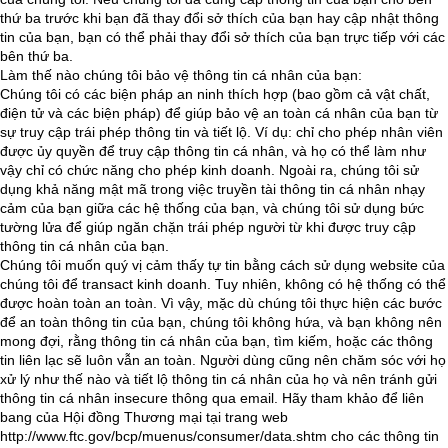
thứ ba trước khi bạn đã thay đổi sở thích của bạn hay cập nhật thông
tin của bạn, bạn có thể phải thay đổi sở thích của bạn trực tiếp với các
bên thứ ba.
Làm thế nào chúng tôi bảo vệ thông tin cá nhân của bạn:
Chúng tôi có các biện pháp an ninh thích hợp (bao gồm cả vật chất,
điện tử và các biện pháp) để giúp bảo vệ an toàn cá nhân của bạn từ
sự truy cập trái phép thông tin và tiết lộ. Ví dụ: chỉ cho phép nhân viên
được ủy quyền để truy cập thông tin cá nhân, và họ có thể làm như
vậy chỉ có chức năng cho phép kinh doanh. Ngoài ra, chúng tôi sử
dụng khả năng mật mã trong việc truyền tài thông tin cá nhân nhạy
cảm của bạn giữa các hệ thống của bạn, và chúng tôi sử dụng bức
tường lửa để giúp ngăn chặn trái phép người từ khi được truy cập
thông tin cá nhân của bạn.
Chúng tôi muốn quý vị cảm thấy tự tin bằng cách sử dụng website của
chúng tôi để transact kinh doanh. Tuy nhiên, không có hệ thống có thể
được hoàn toàn an toàn. Vì vậy, mặc dù chúng tôi thực hiện các bước
để an toàn thông tin của bạn, chúng tôi không hứa, và bạn không nên
mong đợi, rằng thông tin cá nhân của bạn, tìm kiếm, hoặc các thông
tin liên lạc sẽ luôn vẫn an toàn. Người dùng cũng nên chăm sóc với họ
xử lý như thế nào và tiết lộ thông tin cá nhân của họ và nên tránh gửi
thông tin cá nhân insecure thông qua email. Hãy tham khảo để liên
bang của Hội đồng Thương mại tại trang web
http://www.ftc.gov/bcp/muenus/consumer/data.shtm cho các thông tin