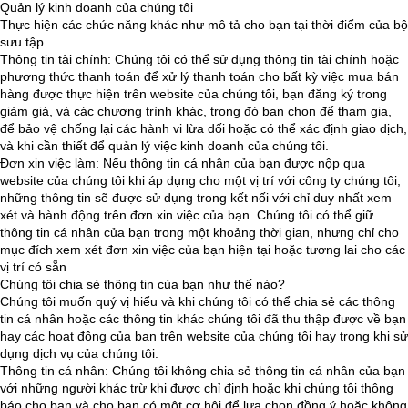
Quản lý kinh doanh của chúng tôi
Thực hiện các chức năng khác như mô tả cho bạn tại thời điểm của bộ
sưu tập.
Thông tin tài chính: Chúng tôi có thể sử dụng thông tin tài chính hoặc
phương thức thanh toán để xử lý thanh toán cho bất kỳ việc mua bán
hàng được thực hiện trên website của chúng tôi, bạn đăng ký trong
giảm giá, và các chương trình khác, trong đó bạn chọn để tham gia,
để bảo vệ chống lại các hành vi lừa dối hoặc có thể xác định giao dịch,
và khi cần thiết để quản lý việc kinh doanh của chúng tôi.
Đơn xin việc làm: Nếu thông tin cá nhân của bạn được nộp qua
website của chúng tôi khi áp dụng cho một vị trí với công ty chúng tôi,
những thông tin sẽ được sử dụng trong kết nối với chỉ duy nhất xem
xét và hành động trên đơn xin việc của bạn. Chúng tôi có thể giữ
thông tin cá nhân của bạn trong một khoảng thời gian, nhưng chỉ cho
mục đích xem xét đơn xin việc của bạn hiện tại hoặc tương lai cho các
vị trí có sẵn
Chúng tôi chia sẻ thông tin của bạn như thế nào?
Chúng tôi muốn quý vị hiểu và khi chúng tôi có thể chia sẻ các thông
tin cá nhân hoặc các thông tin khác chúng tôi đã thu thập được về bạn
hay các hoạt động của bạn trên website của chúng tôi hay trong khi sử
dụng dịch vụ của chúng tôi.
Thông tin cá nhân: Chúng tôi không chia sẻ thông tin cá nhân của bạn
với những người khác trừ khi được chỉ định hoặc khi chúng tôi thông
báo cho bạn và cho bạn có một cơ hội để lựa chọn đồng ý hoặc không