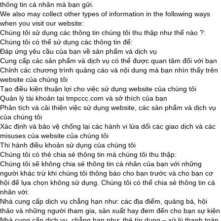
thông tin cá nhân mà bạn gửi.
We also may collect other types of information in the following ways
when you visit our website:
Chúng tôi sử dụng các thông tin chúng tôi thu thập như thế nào ?:
Chúng tôi có thể sử dụng các thông tin để:
Đáp ứng yêu cầu của bạn về sản phẩm và dịch vụ
Cung cấp các sản phẩm và dịch vụ có thể được quan tâm đối với bạn
Chỉnh các chương trình quảng cáo và nội dung mà bạn nhìn thấy trên
website của chúng tôi
Tạo điều kiện thuận lợi cho việc sử dụng website của chúng tôi
Quản lý tài khoản tại tmpccc.com và sở thích của bạn
Phân tích và cải thiện việc sử dụng website, các sản phẩm và dịch vụ
của chúng tôi
Xác định và bảo vệ chống lại các hành vi lừa dối các giao dịch và các
misuses của website của chúng tôi
Thi hành điều khoản sử dụng của chúng tôi
Chúng tôi có thẻ chia sẻ thông tin mà chúng tôi thu thập:
Chúng tôi sẽ không chia sẻ thông tin cá nhân của bạn với những
người khác trừ khi chúng tôi thông báo cho bạn trước và cho bạn cơ
hội để lựa chọn không sử dụng. Chúng tôi có thể chia sẻ thông tin cá
nhân với:
Nhà cung cấp dịch vụ chẳng hạn như: các địa điểm, quảng bá, hội
thảo và những người tham gia, sản xuất hay đem đến cho bạn sự kiện
Nhà cung cấp dịch vụ, chẳng hạn như: thẻ tín dụng – xử lý thanh toán,