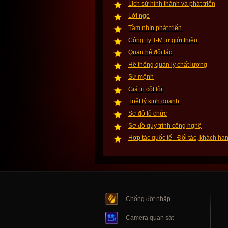
Lịch sử hình thành và phát triển
Lời ngỏ
Tầm nhìn phát triển
Công Ty T-M tự giới thiệu
Quan hệ đối tác
Hệ thống quản lý chất lượng
Sứ mệnh
Giá trị cốt lõi
Triết lý kinh doanh
Sơ đồ tổ chức
Sơ đồ quy trình công nghệ
Hợp tác quốc tế - Đối tác, khách hà
Chống đột nhập
Camera quan sát