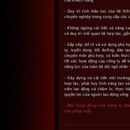
của khách hàng
- Duy trì tính hiệu lực của hệ th
chuyên nghiệp trong cung cấp các d
- Không ngừng cải tiến và nâng c
và duy trì mối quan hệ hợp tác, gắ
- Sắp xếp, bố trí và sử dụng phù h
ty; tuyển dụng, bồi dưỡng, đào tạ
chuyên môn phù hợp, có kiến thức q
tốt các họat động của công ty để b
năng lực của toàn bộ đội ngũ nhân 
- Xây dựng và cải tiến môi trường
hợp tác, phát huy tính sáng tạo và
viên lao động và chăm lo, thực hi
quyền lợi của người lao động công 
- Mọi hoạt động của công ty đả
của pháp luật.