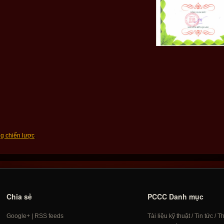
ng chiến lược
Chia sẻ
PCCC Danh mục
Google+
|
RSS feeds
Tài liệu kỹ thuật
/
Tin tức
/
T