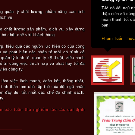
T-M có đội ngũ 
ống quản lý chất lượng, nhằm nâng cao tính
thập niên đã cu
ịch vụ.
hoàn thành tốt c
bạn!
ao chất lượng sản phẩm, dịch vụ, xây dựng
n bó chặt chẽ với khách hàng.
Phạm Tuấn Thức
ợp, hiệu quả các nguồn lực hiện có của công
o và phát hiện các nhân tố mới có trình độ
uản lý kinh tế, quản lý kỹ thuật, điều hành
ố trí công việc thích hợp và phát huy tối đa
viên công ty.
 làm việc lành mạnh, đoàn kết, thống nhất,
 tinh thần làm chủ tập thể của đội ngũ nhân
ện đầy đủ, tốt nhất các chế độ chính sách,
ty.
m bảo tuân thủ nghiêm túc các qui định