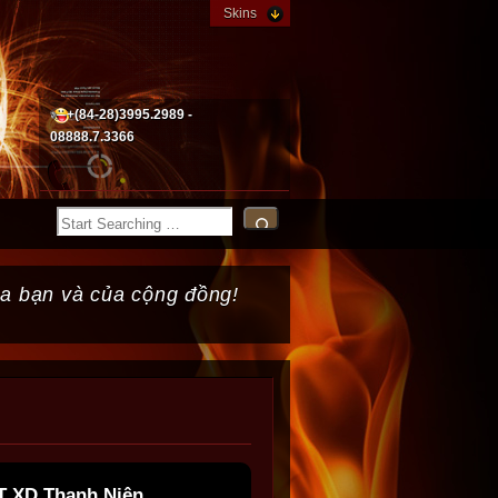
Skins
+(84-28)3995.2989 -
08888.7.3366
ủa bạn và của cộng đồng!
T XD Thanh Niên