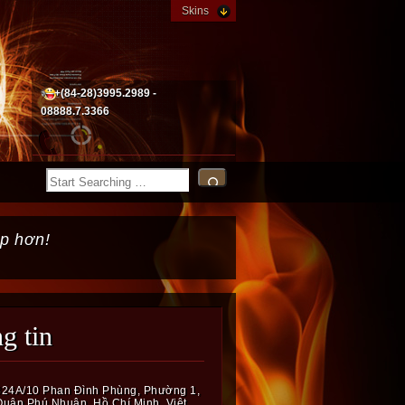
Skins
+(84-28)3995.2989 -
08888.7.3366
p hơn!
ng tin
324A/10 Phan Đình Phùng, Phường 1,
Quận Phú Nhuận, Hồ Chí Minh, Việt