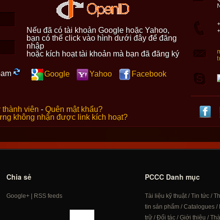
+
Nếu đã có tài khoản Google hoặc Yahoo,
bạn có thể click vào hình dưới đây để đăng
nhập
hoặc kích hoạt tài khoản mà bạn đã đăng ký
Google
Yahoo
Facebook
 thành viên
-
Quên mật khẩu?
ng không nhận được link kích hoạt?
Chia sẻ
PCCC Danh mục
Google+
|
RSS feeds
Tài liệu kỹ thuật
/
Tin tức
/
T
tin sản phẩm
/
Catalogues
/
trữ
/
Đối tác
/
Giới thiệu
/
Th