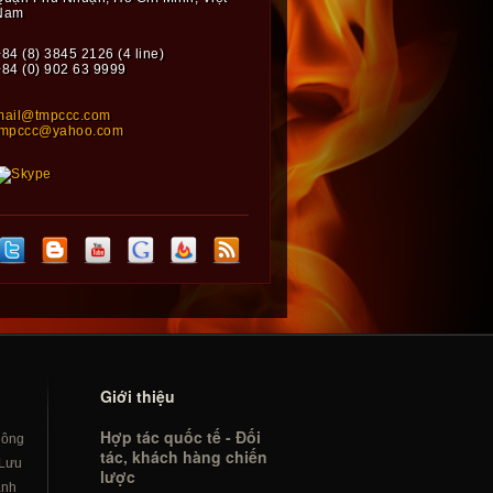
Nam
84 (8) 3845 2126 (4 line)
+84 (0) 902 63 9999
mail@tmpccc.com
tmpccc@yahoo.com
Giới thiệu
Hợp tác quốc tế - Đối
hông
tác, khách hàng chiến
Lưu
lược
ành