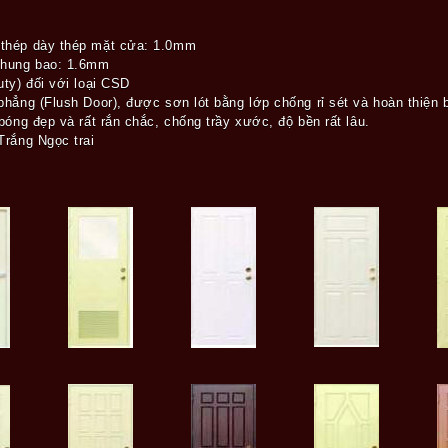
thép dày thép mặt cửa: 1.0mm
khung bao: 1.6mm
ty) đối với loại CSD
phẳng (Flush Door), được sơn lót bằng lớp chống rỉ sét và hoàn thiệ
bóng đẹp và rất rắn chắc, chống trầy xước, độ bền rất lâu.
Trắng Ngọc trai