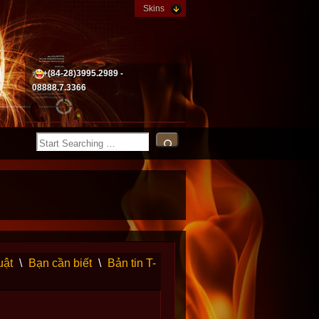
Skins
+(84-28)3995.2989 -
08888.7.3366
uật
\
Bạn cần biết
\
Bản tin T-