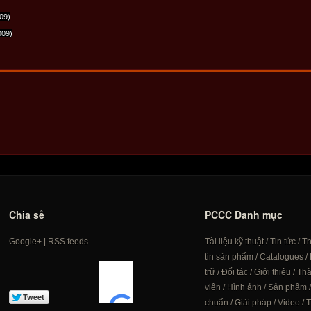
09)
009)
Chia sẻ
PCCC Danh mục
Google+
|
RSS feeds
Tài liệu kỹ thuật
/
Tin tức
/
T
tin sản phẩm
/
Catalogues
/
trữ
/
Đối tác
/
Giới thiệu
/
Th
viên
/
Hình ảnh
/
Sản phẩm
chuẩn
/
Giải pháp
/
Video
/
T