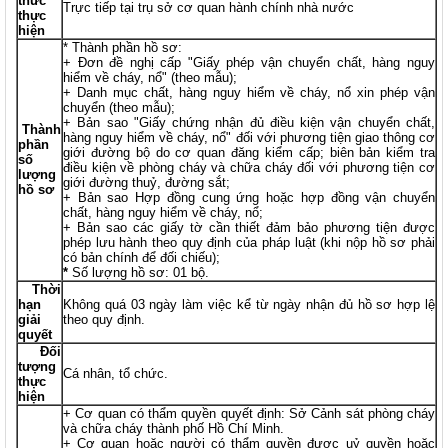
thức
Trực tiếp tại trụ sở cơ quan hành chính nhà nước
thực
hiện
* Thành phần hồ sơ:
+ Đơn đề nghị cấp "Giấy phép vận chuyển chất, hàng nguy
hiểm về cháy, nổ" (theo mẫu);
+ Danh mục chất, hàng nguy hiểm về cháy, nổ xin phép vận
chuyển (theo mẫu);
+ Bản sao "Giấy chứng nhận đủ điều kiện vận chuyển chất,
Thành
hàng nguy hiểm về cháy, nổ" đối với phương tiện giao thông cơ
phần
giới đường bộ do cơ quan đăng kiểm cấp; biên bản kiểm tra
số
điều kiện về phòng cháy và chữa cháy đối với phương tiện cơ
lượng
giới đường thuỷ, đường sắt;
hồ sơ
+ Bản sao Hợp đồng cung ứng hoặc hợp đồng vận chuyển
chất, hàng nguy hiểm về cháy, nổ;
+ Bản sao các giấy tờ cần thiết đảm bảo phương tiện được
phép lưu hành theo quy định của pháp luật (khi nộp hồ sơ phải
có bản chính để đối chiếu);
*
Số lượng hồ sơ: 01 bộ.
Thời
hạn
Không quá 03 ngày làm việc kể từ ngày nhận đủ hồ sơ hợp lệ
giải
theo quy định.
quyết
Đối
tượng
Cá nhân, tổ chức.
thực
hiện
+ Cơ quan có thẩm quyền quyết định: Sở Cảnh sát phòng cháy
và chữa cháy thành phố Hồ Chí Minh.
+ Cơ quan hoặc người có thẩm quyền được uỷ quyền hoặc