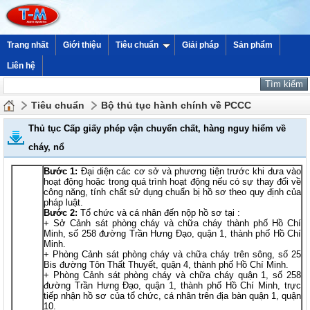
Trang nhất
Giới thiệu
Tiêu chuẩn
Giải pháp
Sản phẩm
Liên hệ
Tiêu chuẩn
Bộ thủ tục hành chính về PCCC
Thủ tục Cấp giấy phép vận chuyển chất, hàng nguy hiểm về
cháy, nổ
Bước 1:
Đại diện các cơ sở và phương tiện trước khi đưa vào
hoạt động hoặc trong quá trình hoạt động nếu có sự thay đổi về
công năng, tính chất sử dụng chuẩn bị hồ sơ theo quy định của
pháp luật.
Bước 2:
Tổ chức và cá nhân đến nộp hồ sơ tại :
+ Sở Cảnh sát phòng cháy và chữa cháy thành phố Hồ Chí
Minh, số 258 đường Trần Hưng Đạo, quận 1, thành phố Hồ Chí
Minh.
+ Phòng Cảnh sát phòng cháy và chữa cháy trên sông, số 25
Bis đường Tôn Thất Thuyết, quận 4, thành phố Hồ Chí Minh.
+ Phòng Cảnh sát phòng cháy và chữa cháy quận 1, số 258
đường Trần Hưng Đạo, quận 1, thành phố Hồ Chí Minh, trực
tiếp nhận hồ sơ của tổ chức, cá nhân trên địa bàn quận 1, quận
10.