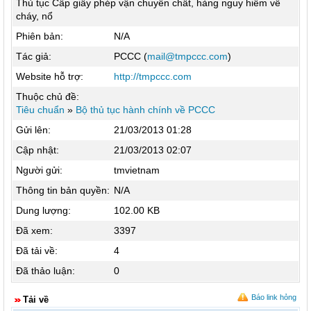
Thủ tục Cấp giấy phép vận chuyển chất, hàng nguy hiểm về
cháy, nổ
Phiên bản:
N/A
Tác giả:
PCCC (
mail@tmpccc.com
)
Website hỗ trợ:
http://tmpccc.com
Thuộc chủ đề:
Tiêu chuẩn
»
Bộ thủ tục hành chính về PCCC
Gửi lên:
21/03/2013 01:28
Cập nhật:
21/03/2013 02:07
Người gửi:
tmvietnam
Thông tin bản quyền:
N/A
Dung lượng:
102.00 KB
Đã xem:
3397
Đã tải về:
4
Đã thảo luận:
0
Báo link hỏng
Tải về