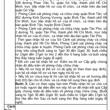
108 đường Phan Văn Trị, quận Gò Vấp, thành phố Hồ Chí
Minh, trực tiếp nhận hồ sơ của tổ chức, cá nhân trên địa bàn
quận Gò Vấp.
+ Phòng Cảnh sát phòng cháy và chữa cháy quận Bình Tân, số
452 đường Kinh Dương Vương, quận Bình Tân, thành phố Hồ
Chí Minh, trực tiếp nhận hồ sơ của tổ chức, cá nhân trên địa
bàn quận Bình Tân, huyện Bình Chánh.
+ Phòng Cảnh sát phòng cháy và chữa cháy quận Tân Phú, số
2 đường T6, quận Tân Phú, thành phố Hồ Chí Minh, trực tiếp
nhận hồ sơ của tổ chức, cá nhân trên địa bàn quận Tân Phú.
- Thời gian nhận hồ sơ của Sở Cảnh sát phòng cháy và chữa
cháy thành phố Hồ Chí Minh, Phòng Cảnh sát phòng cháy và
chữa cháy quận & huyện, Phòng Cảnh sát phòng cháy và chữa
cháy trên sông:Buổi sáng từ 7giờ 30 đến 11giờ 30, buổi chiều
từ 13giờ đến 17giờ từ thứ 2 đến thứ 6 hàng tuần và buổi sáng
thứ Bảy hàng tuần (ngày lễ nghỉ).
*
Đối với cán bộ nhận hồ sơ: Kiểm tra hồ sơ Cấp giấy chứng
nhận đủ điều kiện về phòng cháy chữa cháy:
+ Nếu hồ sơ hợp lệ (hồ sơ có đủ giấy tờ theo theo quy định),
cán bộ sẽ nhận hồ sơ và hẹn ngày trả hồ sơ;
+ Nếu hồ sơ chưa hợp lệ thì cán bộ nhận hồ sơ sẽ hướng dẫn
một (01) lần cho tổ chức và cá nhân bổ sung theo quy định.
Bước 3:
Căn cứ theo ngày hẹn trên Phiếu nhận hồ sơ chủ cơ
sở hoặc người đại diện đến nơi nộp hồ sơ để nhận kết quả Cấp
giấy chứng nhận đủ điều kiện về phòng cháy chữa cháy, (Buổi
sáng từ 7giờ 30 đến 11giờ 30, buổi chiều từ 13giờ đến 17giờ từ
thứ Hai đến thứ Sáu và buổi sáng thứ Bảy hàng tuần (ngày lễ
nghỉ).
Cách