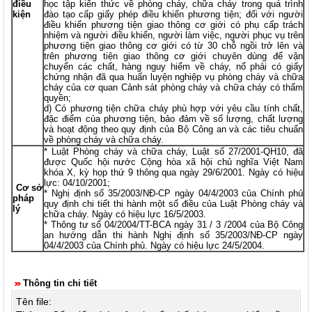
điều
học tập kiến thức về phòng cháy, chữa cháy trong quá trình
kiện
đào tạo cấp giấy phép điều khiển phương tiện; đối với người
điều khiển phương tiện giao thông cơ giới có phụ cấp trách
nhiệm và người điều khiển, người làm việc, người phục vụ trên
phương tiện giao thông cơ giới có từ 30 chỗ ngồi trở lên và
trên phương tiện giao thông cơ giới chuyên dùng để vận
chuyển các chất, hàng nguy hiểm về cháy, nổ phải có giấy
chứng nhận đã qua huấn luyện nghiệp vụ phòng cháy và chữa
cháy của cơ quan Cảnh sát phòng cháy và chữa cháy có thẩm
quyền;
d) Có phương tiện chữa cháy phù hợp với yêu cầu tính chất,
đặc điểm của phương tiện, bảo đảm về số lượng, chất lượng
và hoạt động theo quy định của Bộ Công an và các tiêu chuẩn
về phòng cháy và chữa cháy.
* Luật Phòng cháy và chữa cháy, Luật số 27/2001-QH10, đã
được Quốc hội nước Cộng hòa xã hội chủ nghĩa Việt Nam
khóa X, kỳ họp thứ 9 thông qua ngày 29/6/2001. Ngày có hiệu
lực: 04/10/2001;
Cơ sở
* Nghị định số 35/2003/NĐ-CP ngày 04/4/2003 của Chính phủ
pháp
quy định chi tiết thi hành một số điều của Luật Phòng cháy và
lý
chữa cháy. Ngày có hiệu lực 16/5/2003.
* Thông tư số 04/2004/TT-BCA ngày 31 / 3 /2004 của Bộ Công
an hướng dẫn thi hành Nghị định số 35/2003/NĐ-CP ngày
04/4/2003 của Chính phủ. Ngày có hiệu lực 24/5/2004.
Thông tin chi tiết
Tên file: