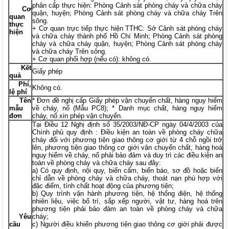
phân cấp thực hiện: Phòng Cảnh sát phòng cháy và chữa cháy
Cơ
quận, huyện; Phòng Cảnh sát phòng cháy và chữa cháy Trên
quan
sông.
thực
+ Cơ quan trực tiếp thực hiện TTHC: Sở Cảnh sát phòng cháy
hiện
và chữa cháy thành phố Hồ Chí Minh; Phòng Cảnh sát phòng
cháy và chữa cháy quận, huyện; Phòng Cảnh sát phòng cháy
và chữa cháy Trên sông.
+ Cơ quan phối hợp (nếu có): không có.
Kết
Giấy phép
quả
Phí,
Không có.
lệ phí
Tên
* Đơn đề nghị cấp Giấy phép vận chuyển chất, hàng nguy hiểm
mẫu
về cháy, nổ (Mẫu PC8); * Danh mục chất, hàng nguy hiểm
đơn
cháy, nổ xin phép vận chuyển.
Tại Điều 12 Nghị định số 35/2003/NĐ-CP ngày 04/4/2003 của
Chính phủ quy định : Điều kiện an toàn về phòng cháy chữa
cháy đối với phương tiện giao thông cơ giới từ 4 chỗ ngồi trở
lên, phương tiện giao thông cơ giới vận chuyển chất, hàng hoá
nguy hiểm về cháy, nổ phải bảo đảm và duy trì các điều kiện an
toàn về phòng cháy và chữa cháy sau đây:
a) Có quy định, nội quy, biển cấm, biển báo, sơ đồ hoặc biển
chỉ dẫn về phòng cháy và chữa cháy, thoát nạn phù hợp với
đặc điểm, tính chất hoạt động của phương tiện;
b) Quy trình vận hành phương tiện, hệ thống điện, hệ thống
nhiên liệu, việc bố trí, sắp xếp người, vật tư, hàng hoá trên
phương tiện phải bảo đảm an toàn về phòng cháy và chữa
Yêu
cháy;
cầu
c) Người điều khiển phương tiện giao thông cơ giới phải được