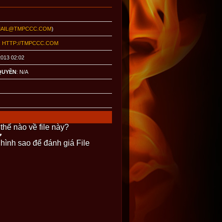
AIL@TMPCCC.COM
)
:
HTTP://TMPCCC.COM
2013 02:02
QUYỀN
: N/A
thế nào về file này?
 hình sao để đánh giá File