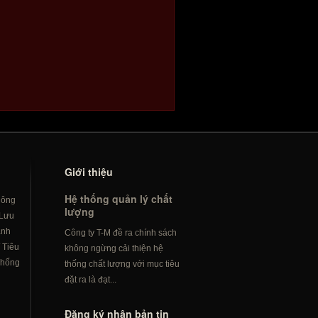
Giới thiệu
Hệ thống quản lý chất
hông
lượng
Lưu
ành
Công ty T-M đề ra chính sách
/
Tiêu
không ngừng cải thiện hệ
hống
thống chất lượng với mục tiêu
đặt ra là đạt...
Đăng ký nhận bản tin