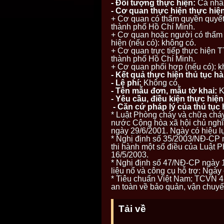
- Đối tượng thực hiện:
Cá nhân
- Cơ quan thực hiện thực hiện
+ Cơ quan có thẩm quyền quyết
thành phố Hồ Chí Minh.
+ Cơ quan hoặc người có thẩm
hiện (nếu có): không có.
+ Cơ quan trực tiếp thực hiện
thành phố Hồ Chí Minh.
+ Cơ quan phối hợp (nếu có): k
- Kết quả thực hiện thủ tục h
- Lệ phí:
Không có.
- Tên mẫu đơn, mẫu tờ khai:
K
- Yêu cầu, điều kiện thực hiệ
- Căn cứ pháp lý của thủ tục
* Luật Phòng cháy và chữa chá
nước Cộng hòa xã hội chủ nghĩ
ngày 29/6/2001. Ngày có hiệu l
* Nghị định số 35/2003/NĐ-CP n
thi hành một số điều của Luật 
16/5/2003.
* Nghị định số 47/NĐ-CP ngày 1
liệu nổ và công cụ hỗ trợ: Ngày 
* Tiêu chuẩn Việt Nam: TCVN 45
an toàn về bảo quản, vận chuyể
Tải về