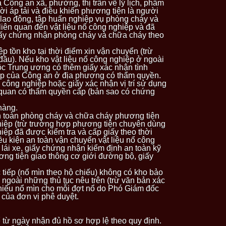
Công an xã, phường, thị trấn về lý lịch, phẩm
ười áp tải và điều khiển phương tiện là người
lao động, tập huấn nghiệp vụ phòng cháy và
liên quan đến vật liệu nổ công nghiệp và đã
iấy chứng nhận phòng cháy và chữa cháy theo
p tồn kho tại thời điểm xin vận chuyển (trừ
đầu). Nếu kho vật liệu nổ công nghiệp ở ngoài
uộc Trung ương có thêm giấy xác nhận tình
iệp của Công an ở địa phương có thẩm quyền.
 công nghiệp hoặc giấy xác nhận vị trí sử dụng
 quan có thẩm quyền cấp (bản sao có chứng
hàng.
an toàn phòng cháy và chữa cháy phương tiện
hiệp (trừ trường hợp phương tiện chuyên dùng
iệp đã được kiểm tra và cấp giấy theo thời
u kiện an toàn vận chuyển vật liệu nổ công
 lái xe, giấy chứng nhận kiểm định an toàn kỹ
ơng tiện giao thông cơ giới đường bộ, giấy
c tiếp (nổ mìn theo hộ chiếu) không có kho bảo
ì ngoài những thủ tục nêu trên (trừ văn bản xác
hiếu nổ mìn cho mỗi đợt nổ do Phó Giám đốc
của đơn vị phê duyệt.
từ ngày nhận đủ hồ sơ hợp lệ theo quy định.