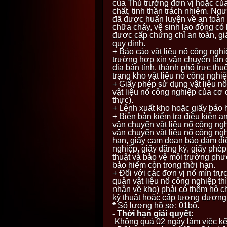
của Thủ trưởng đơn vị hoặc của 
chất, tinh thần trách nhiệm. Ng
đã được huấn luyện về an toàn 
chữa cháy, vệ sinh lao động có 
được cấp chứng chỉ an toàn, g
quy định.
+ Báo cáo vật liệu nổ công nghiệ
trường hợp xin vận chuyển lần 
địa bàn tỉnh, thành phố trực th
trạng kho vật liệu nổ công ngh
+ Giấy phép sử dụng vật liệu nổ
vật liệu nổ công nghiệp của cơ
thực).
+ Lệnh xuất kho hoặc giấy báo 
+ Biên bản kiểm tra điều kiện 
vận chuyển vật liệu nổ công ng
vận chuyển vật liệu nổ công ngh
hạn, giấy cam đoan bảo đảm điề
nghiệp, giấy đăng ký, giấy phép
thuật và bảo vệ môi trường phư
bảo hiểm còn trong thời hạn.
+ Đối với các đơn vị nổ mìn trự
quản vật liệu nổ công nghiệp th
nhận về kho) phải có thêm hộ c
kỹ thuật hoặc cấp tương đương 
*
Số lượng hồ sơ: 01bộ.
- Thời hạn giải quyết:
Không quá 02 ngày làm việc kể 