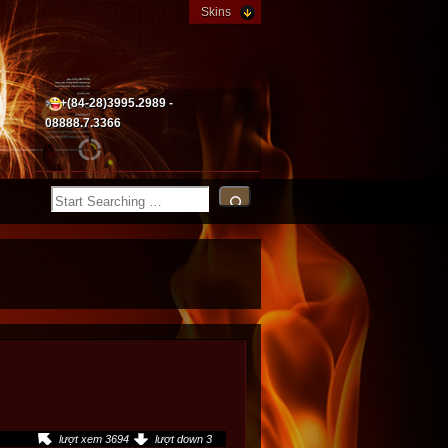
Skins
+(84-28)3995.2989 -
08888.7.3366
lượt xem 3694
lượt down 3