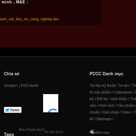
g minh , M&E :
yen_vat_lieu_no_cong_nghiep.doc
Chia sẻ
PCCC Danh mục
Google+
|
RSS feeds
Tài liệu kỹ thuật
/
Tin tức
/
T
tin sản phẩm
/
Catalogues
/
trữ
/
Đối tác
/
Giới thiệu
/
Th
viên
/
Hình ảnh
/
Sản phẩm
chuẩn
/
Giải pháp
/
Video
/
T
kê
/
Sitemaps
/
tieu chuan pccc
tu van pccc
Hôm nay
Tags
thiet ke phong chay