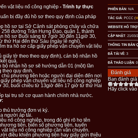
ển vật liệu nổ công nghiệp
- Trình tự thực
PHIÊN BẢN
: N/A
huẩn bị đầy đủ hồ sơ theo quy định của pháp
TÁC GIẢ
: PCCC (
M
ộp hồ sơ tại Sở Cảnh sát phòng cháy và chữa
WEBSITE HỖ TRỢ
ố 258 đường Trần Hưng Đạo, quận 1, thành
n hồ sơ Buổi sáng từ 7giờ 30 đến 11giờ 30,
CẬP NHẬT
: 21/03/
ừ thứ Hai đến thứ Sáu (ngày lễ nghỉ).
THÔNG TIN BẢN 
ểm tra hồ sơ cấp giấy phép vận chuyển vật liệu
ĐÃ TẢI VỀ
:
3
 giấy tờ theo theo quy định), cán bộ nhận hồ
kết quả.
ĐÃ THẢO LUẬN
: 0
n bộ nhận hồ sơ sẽ hướng dẫn 01 (một) lần
 theo quy định.
Đánh giá
, chủ phương tiện hoặc người đại diện đến nơi
Bạn đánh giá 
giấy phép vận chuyển vật liệu nổ công nghiệp
 30, buổi chiều từ 13giờ đến 17 giờ từ thứ Hai
Hãy click vào
ếp tại trụ sở cơ quan hành chính nhà nước.
ơ:
o thủ trưởng đơn vị ký.
 người áp tải.
iệu nổ công nghiệp, trong đó ghi rõ họ tên
phương tiện, biển số phương tiện, tuyến
 vật liệu nổ công nghiệp cần vận chuyển.
gười điều khiển phương tiện hay giấy giới thiệu