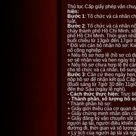
Thủ tục Cấp giấy phép vận chuy
hiện:
Bước 1
: Tổ chức và cá nhân c
luật.
Bước 2
: Tổ chức và cá nhân n
cháy thành phố Hồ Chí Minh, s
phố Hồ Chí Minh. Thời gian nhậ
buổi chiều từ 13giờ đến 17giờ t
* Đối với cán bộ nhận hồ sơ: Ki
nổ công nghiệp:
+ Nếu hồ sơ hợp lệ (hồ sơ có đủ
sơ sẽ nhận vào và hẹn ngày trả 
+ Nếu hồ sơ chưa hợp lệ thì cá
cho tổ chức và cá nhân, bổ sung
Bước 3
: Căn cứ theo ngày hẹn
nộp hồ sơ để nhận kết quả Cấp 
(Buổi sáng từ 7giờ 30 đến 11giờ
đến thứ Sáu (ngày lễ nghỉ).
- Cách thức thực hiện:
Trực ti
- Thành phần, số lượng hồ s
* Thành phần hồ sơ:
+ Giấy giới thiệu của cơ quan d
+ Giấy chứng minh nhân dân của
+ Giấy đăng ký vận chuyển vật l
người áp tải, người điều khiển 
đường đi, thời gian và số lượng
+ Lý lịch của người áp tải và n