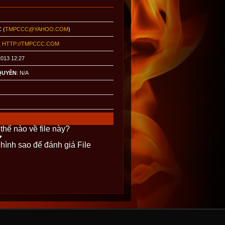
C (
TMPCCC@YAHOO.COM
)
:
HTTP://TMPCCC.COM
2013 12:27
QUYỀN
: N/A
thế nào về file này?
 hình sao để đánh giá File