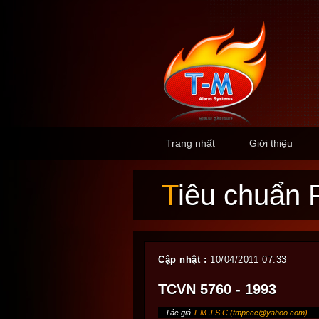
Trang nhất
Giới thiệu
Tiêu chuẩ
Cập nhật :
10/04/2011 07:33
TCVN 5760 - 1993
Tác giả
T-M J.S.C (
tmpccc@yahoo.com
)