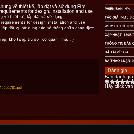
ung về thiết kế, lắp đặt và sử dụng Fire
PHIÊN BẢN
: N/A
equirements for design, installation and use
 về thiết kế, lắp đặt và sử dụng
TÁC GIẢ
: T-M J.S.
 requirements for design, installation and use
WEBSITE HỖ TRỢ
, lắp đặt vμ sử dụng các hệ thống chữa cháy đ|ợc
CẬP NHẬT
: 18/05/
iệp, kho tàng, trụ sở, cơ quan, nhà... )
THÔNG TIN BẢN 
ĐÃ TẢI VỀ
:
474
ĐÃ THẢO LUẬN
: 0
Đánh giá
Bạn đánh giá 
Hãy click vào
245651781.pdf