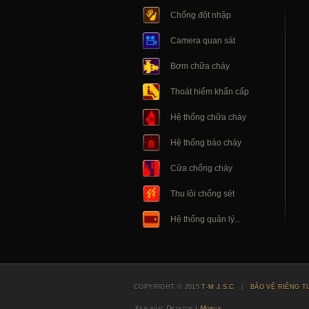
Chống đột nhập
Camera quan sát
Bơm chữa cháy
Thoát hiểm khẩn cấp
Hệ thống chữa cháy
Hệ thống báo cháy
Cửa chống cháy
Thu lôi chống sét
Hệ thống quản lý...
COPYRIGHT © 2015
T-M J.S.C
|
BẢO VỆ RIÊNG T
Xem bản: Desktop |
Mobile