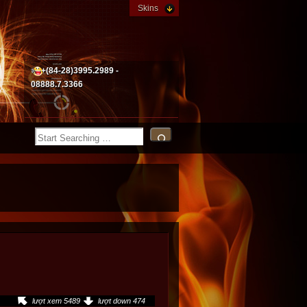
Skins
+(84-28)3995.2989 -
08888.7.3366
lượt xem 5489
lượt down 474