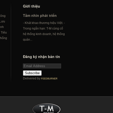
Giới thiệu
Tầm nhìn phát triển
hông
Lưu
- Khát khao thương hiệu Việt. -
ành
Trong ngắn hạn: T-M củng cố
/
Tiêu
hệ thống kinh doanh, hệ thống
hống
quản...
Đăng ký nhận bản tin
Subscribe
Delivered by
FEEDBURNER