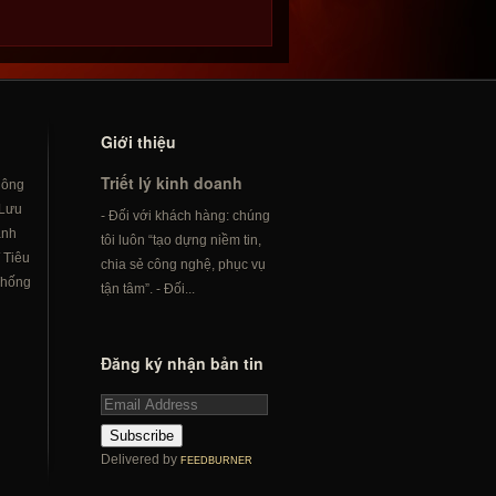
Giới thiệu
Triết lý kinh doanh
hông
Lưu
- Đối với khách hàng: chúng
ành
tôi luôn “tạo dựng niềm tin,
/
Tiêu
chia sẻ công nghệ, phục vụ
hống
tận tâm”. - Đối...
Đăng ký nhận bản tin
Subscribe
Delivered by
FEEDBURNER