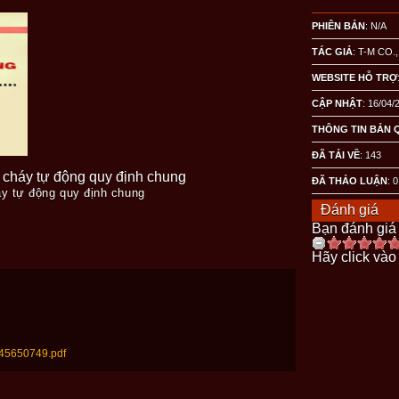
PHIÊN BẢN
: N/A
TÁC GIẢ
: T-M CO.,
WEBSITE HỖ TRỢ
CẬP NHẬT
: 16/04/
THÔNG TIN BẢN 
ĐÃ TẢI VỀ
:
143
 cháy tự động quy định chung
ĐÃ THẢO LUẬN
: 0
áy tự động quy định chung
Đánh giá
Bạn đánh giá 
Hãy click vào
245650749.pdf