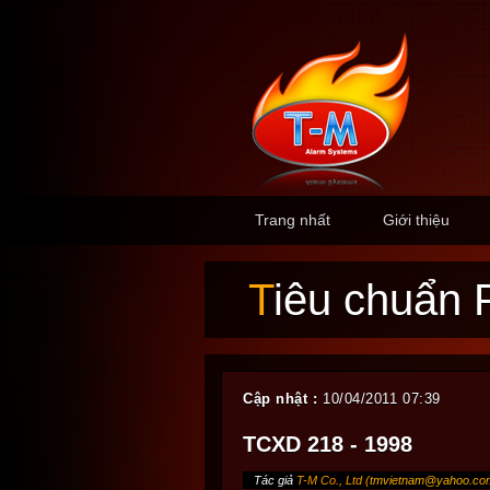
Trang nhất
Giới thiệu
Tiêu chuẩ
Cập nhật :
10/04/2011 07:39
TCXD 218 - 1998
Tác giả
T-M Co., Ltd (
tmvietnam@yahoo.co