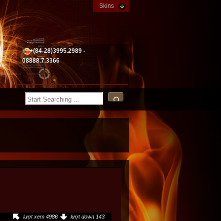
Skins
+(84-28)3995.2989 -
08888.7.3366
lượt xem 4986
lượt down 143