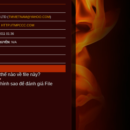
 LTD (
TMVIETNAM@YAHOO.COM
)
:
HTTP://TMPCCC.COM
2011 01:36
QUYỀN
: N/A
thế nào về file này?
 hình sao để đánh giá File