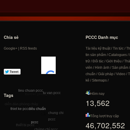
Chia sẻ
PCCC Danh mục
Google+
|
RSS feeds
Tài liệu kỹ thuật
/
Tin tức
/
T
tin sản phẩm
/
Catalogues
/
trữ
/
Đối tác
/
Giới thiệu
/
Th
viên
/
Hình ảnh
/
Sản phẩm
chuẩn
/
Giải pháp
/
Video
/
T
kê
/
Sitemaps
/
tieu chuan pccc
tu van pccc
Hôm nay
Tags
thiet ke phong chay
13,562
diễn đàn phòng cháy
tiêu chuẩn
thiet ke pccc
pccc chong chay
chung chi
diễn đàn pc
Tổng lượt truy cập
pccc
46,702,552
pccc
thiết bị pccc
chứng chỉ pccc