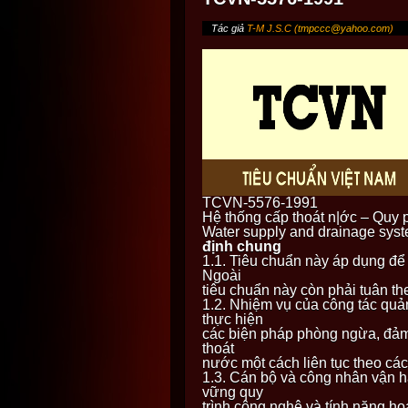
Tác giả
T-M J.S.C (
tmpccc@yahoo.com
)
TCVN-5576-1991
Hệ thống cấp thoát n|ớc – Quy p
Water supply and drainage sys
định chung
1.1. Tiêu chuẩn này áp dụng để q
Ngoài
tiêu chuẩn này còn phải tuân th
1.2. Nhiệm vụ của công tác quản 
thực hiện
các biện pháp phòng ngừa, đảm 
thoát
nước một cách liên tục theo các c
1.3. Cán bộ và công nhân vận 
vững quy
trình công nghệ và tính năng ho