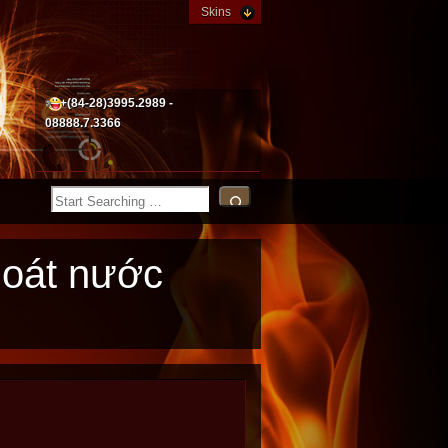
Skins
+(84-28)3995.2989 -
08888.7.3366