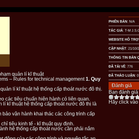
PHIÊN BẢN
: N/A
TÁC GIẢ
: T-M J.S.
WEBSITE HỖ TRỢ
CẬP NHẬT
: 21/10/
THÔNG TIN BẢN 
ĐÃ TẢI VỀ
:
776
hạm quản lí kĩ thuật
ĐÃ THẢO LUẬN
: 0
tems – Rules for technical management
1. Quy
Đánh giá
uản lí kĩ thuật hệ thống cấp thoát nước đô thị.
Bạn đánh giá 
eo các tiêu chuẩn hiện hành có liên quan.
Hãy click vào
lí kĩ thuật hệ thống cấp thoát nước đô thị là
bảo vận hành khai thác các công trình cấp
hỉ tiêu kinh tế - kĩ thuật quy định.
hành hệ thống cấp thoát nước cần phải nắm
ạt động của các công trình và nguyên tắc an