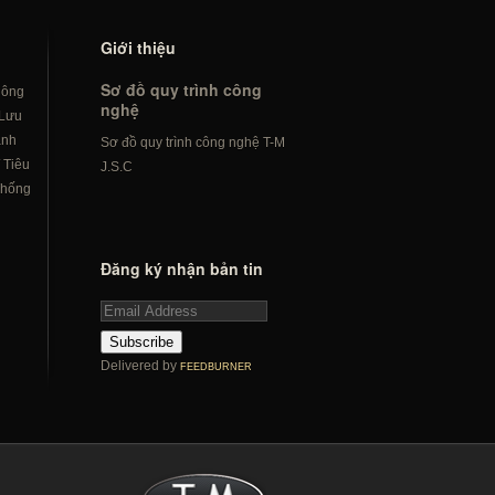
Giới thiệu
Sơ đồ quy trình công
hông
nghệ
Lưu
ành
Sơ đồ quy trình công nghệ T-M
/
Tiêu
J.S.C
hống
Đăng ký nhận bản tin
Subscribe
Delivered by
FEEDBURNER