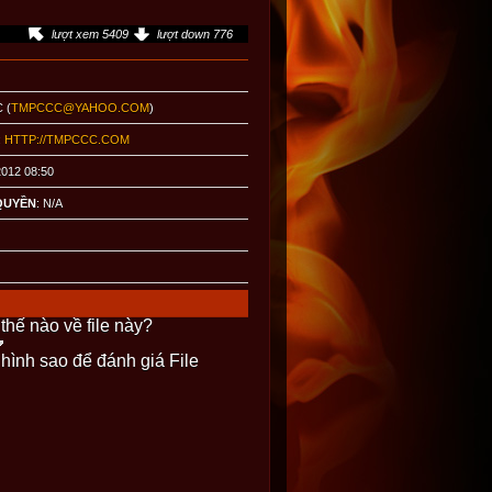
lượt xem 5409
lượt down 776
C (
TMPCCC@YAHOO.COM
)
:
HTTP://TMPCCC.COM
2012 08:50
QUYỀN
: N/A
thế nào về file này?
 hình sao để đánh giá File