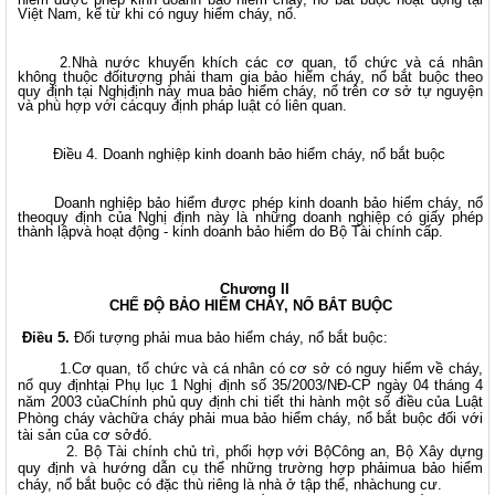
Việt Nam, kể từ khi có nguy hiểm cháy, nổ.
2.Nhà nước khuyến khích các cơ quan, tổ chức và cá nhân
không thuộc đốitượng phải tham gia bảo hiểm cháy, nổ bắt buộc theo
quy định tại Nghịđịnh này mua bảo hiểm cháy, nổ trên cơ sở tự nguyện
và phù hợp với cácquy định pháp luật có liên quan.
Điều 4. Doanh nghiệp kinh doanh bảo hiểm cháy, nổ bắt buộc
Doanh nghiệp bảo hiểm được phép kinh doanh bảo hiểm cháy, nổ
theoquy định của Nghị định này là những doanh nghiệp có giấy phép
thành lậpvà hoạt động - kinh doanh bảo hiểm do Bộ Tài chính cấp.
Chương II
CHẾ ĐỘ BẢO HIỂM CHÁY, NỔ BẮT BUỘC
Điều 5.
Đối tượng phải mua bảo hiểm cháy, nổ bắt buộc:
1.Cơ quan, tổ chức và cá nhân có cơ sở có nguy hiểm về cháy,
nổ quy địnhtại Phụ lục 1 Nghị định số 35/2003/NĐ-CP ngày 04 tháng 4
năm 2003 củaChính phủ quy định chi tiết thi hành một số điều của Luật
Phòng cháy vàchữa cháy phải mua bảo hiểm cháy, nổ bắt buộc đối với
tài sản của cơ sởđó.
2. Bộ Tài chính chủ trì, phối hợp với BộCông an, Bộ Xây dựng
quy định và hướng dẫn cụ thể những trường hợp phảimua bảo hiểm
cháy, nổ bắt buộc có đặc thù riêng là nhà ở tập thể, nhàchung cư.