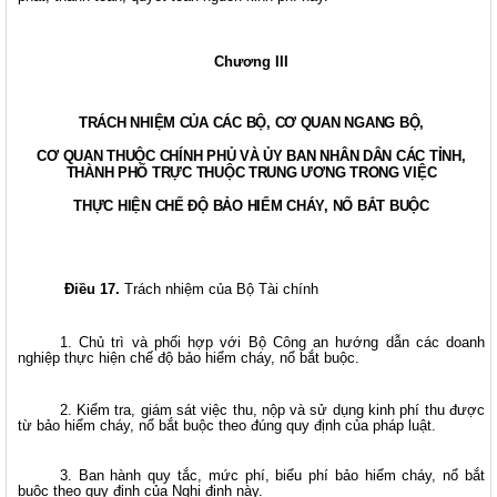
Chương III
TRÁCH NHIỆM CỦA CÁC BỘ, CƠ QUAN NGANG BỘ,
CƠ QUAN THUỘC CHÍNH PHỦ VÀ ỦY BAN NHÂN DÂN CÁC TỈNH,
THÀNH PHỐ TRỰC THUỘC TRUNG ƯƠNG TRONG VIỆC
THỰC HIỆN CHẾ ĐỘ BẢO HIỂM CHÁY, NỔ BẮT BUỘC
Điều 17.
Trách nhiệm của Bộ Tài chính
1. Chủ trì và phối hợp với Bộ Công an hướng dẫn các doanh
nghiệp thực hiện chế độ bảo hiểm cháy, nổ bắt buộc.
2. Kiểm tra, giám sát việc thu, nộp và sử dụng kinh phí thu được
từ bảo hiểm cháy, nổ bắt buộc theo đúng quy định của pháp luật.
3. Ban hành quy tắc, mức phí, biểu phí bảo hiểm cháy, nổ bắt
buộc theo quy định của Nghị định này.