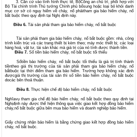
3. Căn cứ vào tình hình thực tế, BộCông an chủ trì, phối hợp với
Bộ Tài chính trình Thủ tướng Chính phủ bổsung hoặc loại bỏ khỏi danh
mục cơ sở có nguy hiểm về cháy, nổ phảitham gia bảo hiểm cháy, nổ
bắt buộc theo quy định tại Nghị định này.
Điều 6.
Tài sản phải tham gia bảo hiểm cháy, nổ bắt buộc
Tài sản phải tham gia bảo hiểm cháy, nổ bắt buộc gồm: nhà, công
trình kiến trúc và các trang thiết bị kèm theo; m
áy móc thiết bị;
các loại
hàng hoá, vật tư, tài sản khác mà giá trị của nó tính được thành tiền.
Điều 7.
Số tiền bảo hiểm cháy, nổ bắt buộc tối thiểu
Sốtiền bảo hiểm cháy, nổ bắt buộc tối thiểu là giá trị tính thành
tiềntheo giá thị trường của tài sản phải tham gia bảo hiểm cháy, nổ
bắtbuộc tại thời điểm tham gia bảo hiểm. Trường hợp không xác định
đượcgiá thị trường của tài sản thì số tiền bảo hiểm cháy, nổ bắt buộc
docác bên thoả thuận.
Điều 8.
Thực hiện chế độ bảo hiểm cháy, nổ bắt buộc
Nghĩavụ tham gia chế độ bảo hiểm cháy, nổ bắt buộc theo quy định tại
Nghịđịnh này được thể hiện thông qua việc giao kết hợp đồng bảo hiểm
cháy,nổ bắt buộc giữa bên mua bảo hiểm và doanh nghiệp bảo hiểm.
Giấy chứng nhận bảo hiểm là bằng chứng giao kết hợp đồng bảo hiểm
cháy, nổ bắt buộc.