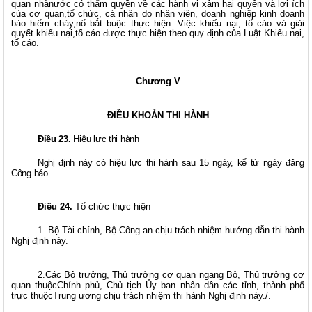
quan nhànước có thẩm quyền về các hành vi xâm hại quyền và lợi ích
của cơ quan,tổ chức, cá nhân do nhân viên, doanh nghiệp kinh doanh
bảo hiểm cháy,nổ bắt buộc thực hiện. Việc khiếu nại, tố cáo và giải
quyết khiếu nại,tố cáo được thực hiện theo quy định của Luật Khiếu nại,
tố cáo.
Chương V
ĐIỀU KHOẢN THI HÀNH
Điều 23.
Hiệu lực thi hành
Nghị định này có hiệu lực thi hành sau 15 ngày, kể từ ngày đăng
Công báo.
Điều 24.
Tổ chức thực hiện
1. Bộ Tài chính, Bộ Công an chịu trách nhiệm hướng dẫn thi hành
Nghị định này.
2.Các Bộ trưởng, Thủ trưởng cơ quan ngang Bộ, Thủ trưởng cơ
quan thuộcChính phủ, Chủ tịch Ủy ban nhân dân các tỉnh, thành phố
trực thuộcTrung ương chịu trách nhiệm thi hành Nghị định này./.