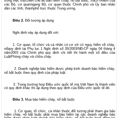
trong việc thựchiện chế độ bảo hiểm cháy, nổ bắt buộc; trách nhiệm của
các Bộ, cơ quanngang Bộ, cơ quan thuộc Chính phủ và Ủy ban nhân
dân các tỉnh, thànhphố trực thuộc Trung ương.
Điều 2.
Đối tượng áp dụng
Nghị định này áp dụng đối với:
1. Cơ quan, tổ chức và cá nhân có cơ sở có nguy hiểm về cháy,
nổquy định tại Phụ lục 1 Nghị định số 35/2003/NĐ-CP ngày 04 tháng 4
năm2003 của Chính phủ quy định chi tiết thi hành một số điều của
LuậtPhòng cháy và chữa cháy.
2. Doanh nghiệp bảo hiểm được phép kinh doanh bảo hiểm cháy,
nổ bắt buộc theo quy định của pháp luật.
3. Trong trường hợp Điều ước quốc tế mà Việt Nam là thành viên
có quy định khác thì áp dụng theo quy định của Điều ước quốc tế đó.
Điều 3.
Mua bảo hiểm cháy, nổ bắt buộc
1. Cơ quan, tổ chức, cá nhân thuộc đối tượng phải tham gia bảo
hiểm
cháy, nổ bắt buộc phải mua bảo hiểm tại các doanh nghiệp bảo
hiểm được phép
kinh doanh bảo hiểm cháy, nổ bắt buộc hoạt động tại