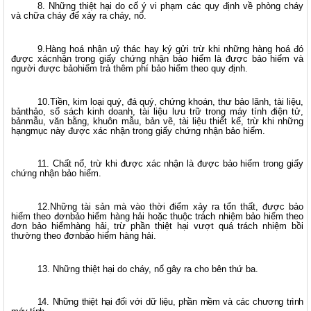
8. Những thiệt hại do cố ý vi phạm các quy định về phòng cháy
và chữa cháy để xảy ra cháy, nổ.
9.Hàng hoá nhận uỷ thác hay ký gửi trừ khi những hàng hoá đó
được xácnhận trong giấy chứng nhận bảo hiểm là được bảo hiểm và
người được bảohiểm trả thêm phí bảo hiểm theo quy định.
10.Tiền, kim loại quý, đá quý, chứng khoán, thư bảo lãnh, tài liệu,
bảnthảo, sổ sách kinh doanh, tài liệu lưu trữ trong máy tính điện tử,
bảnmẫu, văn bằng, khuôn mẫu, bản vẽ, tài liệu thiết kế, trừ khi những
hạngmục này được xác nhận trong giấy chứng nhận bảo hiểm.
11. Chất nổ, trừ khi được xác nhận là được bảo hiểm trong giấy
chứng nhận bảo hiểm.
12.Những tài sản mà vào thời điểm xảy ra tổn thất, được bảo
hiểm theo đơnbảo hiểm hàng hải hoặc thuộc trách nhiệm bảo hiểm theo
đơn bảo hiểmhàng hải, trừ phần thiệt hại vượt quá trách nhiệm bồi
thường theo đơnbảo hiểm hàng hải.
13. Những thiệt hại do cháy, nổ gây ra cho bên thứ ba.
14. Những thiệt hại đối với dữ liệu, phần mềm và các chương trình