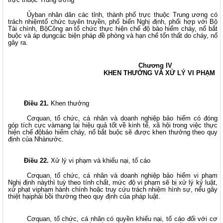
Ủyban nhân dân các tỉnh, thành phố trực thuộc Trung ương có
trách nhiệmtổ chức tuyên truyền, phổ biến Nghị định, phối hợp với Bộ
Tài chính, BộCông an tổ chức thực hiện chế độ bảo hiểm cháy, nổ bắt
buộc và áp dụngcác biện pháp đề phòng và hạn chế tổn thất do cháy, nổ
gây ra.
Chương IV
KHEN THƯỞNG VÀ XỬ LÝ VI PHẠM
Điều 21.
Khen thưởng
Cơquan, tổ chức, cá nhân và doanh nghiệp bảo hiểm có đóng
góp tích cực vàmang lại hiệu quả tốt về kinh tế, xã hội trong việc thực
hiện chế độbảo hiểm cháy, nổ bắt buộc sẽ được khen thưởng theo quy
định của Nhànước.
Điều 22.
Xử lý vi phạm
và khiếu nại, tố cáo
Cơquan, tổ chức, cá nhân và doanh nghiệp bảo hiểm vi phạm
Nghị định nàythì tuỳ theo tính chất, mức độ vi phạm sẽ bị xử lý kỷ luật,
xử phạt viphạm hành chính hoặc truy cứu trách nhiệm hình sự, nếu gây
thiệt hạiphải bồi thường theo quy định của pháp luật.
Cơquan, tổ chức, cá nhân có quyền khiếu nại, tố cáo đối với cơ