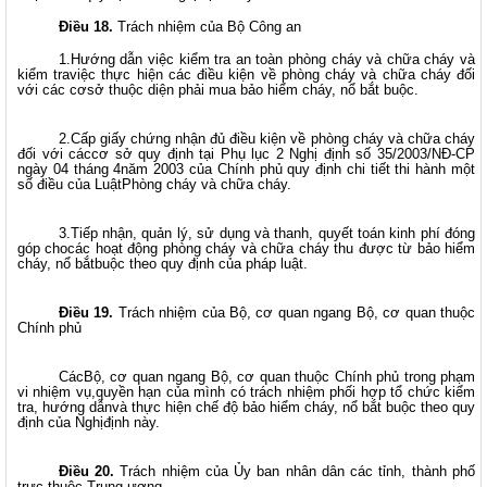
Điều 18.
Trách nhiệm của Bộ Công an
1.Hướng dẫn việc kiểm tra an toàn phòng cháy và chữa cháy và
kiểm traviệc thực hiện các điều kiện về phòng cháy và chữa cháy đối
với các cơsở thuộc diện phải mua bảo hiểm cháy, nổ bắt buộc.
2.Cấp giấy chứng nhận đủ điều kiện về phòng cháy và chữa cháy
đối với cáccơ sở quy định tại Phụ lục 2 Nghị định số 35/2003/NĐ-CP
ngày 04 tháng 4năm 2003 của Chính phủ quy định chi tiết thi hành một
số điều của LuậtPhòng cháy và chữa cháy.
3.Tiếp nhận, quản lý, sử dụng và thanh, quyết toán kinh phí đóng
góp chocác hoạt động phòng cháy và chữa cháy thu được từ bảo hiểm
cháy, nổ bắtbuộc theo quy định của pháp luật.
Điều 19.
Trách nhiệm của Bộ, cơ quan ngang Bộ, cơ quan thuộc
Chính phủ
CácBộ, cơ quan ngang Bộ, cơ quan thuộc Chính phủ trong phạm
vi nhiệm vụ,quyền hạn của mình có trách nhiệm phối hợp tổ chức kiểm
tra, hướng dẫnvà thực hiện chế độ bảo hiểm cháy, nổ bắt buộc theo quy
định của Nghịđịnh này.
Điều 20.
Trách nhiệm của Ủy ban nhân dân các tỉnh, thành phố
trực thuộc Trung ương