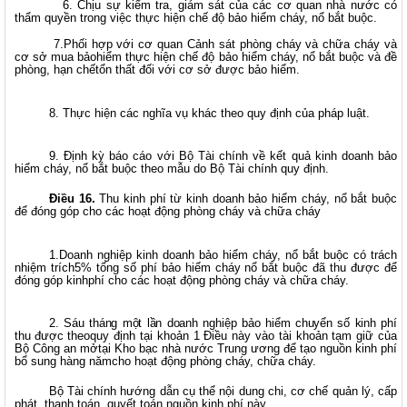
6. Chịu sự kiểm tra, giám sát của các cơ quan nhà nước có
thẩm quyền trong việc thực hiện chế độ bảo hiểm cháy, nổ bắt buộc.
7.Phối hợp với cơ quan Cảnh sát phòng cháy và chữa cháy và
cơ sở mua bảohiểm thực hiện chế độ bảo hiểm cháy, nổ bắt buộc và đề
phòng, hạn chếtổn thất đối với cơ sở được bảo hiểm.
8. Thực hiện các nghĩa vụ khác theo quy định của pháp luật.
9. Định kỳ báo cáo với Bộ Tài chính về kết quả kinh doanh bảo
hiểm cháy, nổ bắt buộc theo mẫu do Bộ Tài chính quy định.
Điều 16.
Thu kinh phí từ kinh doanh bảo hiểm cháy, nổ bắt buộc
để đóng góp cho các hoạt động phòng cháy và chữa cháy
1.Doanh nghiệp kinh doanh bảo hiểm cháy, nổ bắt buộc có trách
nhiệm trích5% tổng số phí bảo hiểm cháy nổ bắt buộc đã thu được để
đóng góp kinhphí cho các hoạt động phòng cháy và chữa cháy.
2. Sáu tháng một lần doanh nghiệp bảo hiểm chuyển số kinh phí
thu được
theoquy định tại khoản 1 Điều này vào tài khoản tạm giữ của
Bộ Công an mởtại Kho bạc nhà nước Trung ương để tạo nguồn kinh phí
bổ sung hàng nămcho hoạt động phòng cháy, chữa cháy.
Bộ Tài chính hướng dẫn cụ thể nội dung chi, cơ chế quản lý, cấp
phát, thanh toán, quyết toán nguồn kinh phí này.