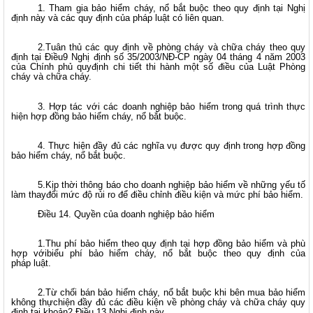
1. Tham gia bảo hiểm cháy, nổ bắt buộc theo quy định tại Nghị
định này và các quy định của pháp luật có liên quan.
2.Tuân thủ các quy định về phòng cháy và chữa cháy theo quy
định tại Điều9 Nghị định số 35/2003/NĐ-CP ngày 04 tháng 4 năm 2003
của Chính phủ quyđịnh chi tiết thi hành một số điều của Luật Phòng
cháy và chữa cháy.
3. Hợp tác với các doanh nghiệp bảo hiểm trong quá trình thực
hiện hợp đồng bảo hiểm cháy, nổ bắt buộc.
4. Thực hiện đầy đủ các nghĩa vụ được quy định trong hợp đồng
bảo hiểm cháy, nổ bắt buộc.
5.Kịp thời thông báo cho doanh nghiệp bảo hiểm về những yếu tố
làm thayđổi mức độ rủi ro để điều chỉnh điều kiện và mức phí bảo hiểm.
Điều 14. Quyền của doanh nghiệp bảo hiểm
1.Thu phí bảo hiểm theo quy định tại hợp đồng bảo hiểm và phù
hợp vớibiểu phí bảo hiểm cháy, nổ bắt buộc theo quy định của
pháp luật.
2.Từ chối bán bảo hiểm cháy, nổ bắt buộc khi bên mua bảo hiểm
không thựchiện đầy đủ các điều kiện về phòng cháy và chữa cháy quy
định tại khoản2 Điều 13 Nghị định này.