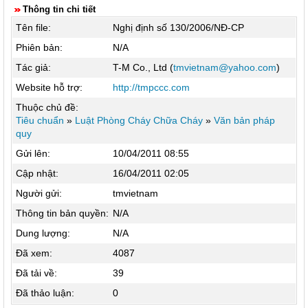
Thông tin chi tiết
Tên file:
Nghị định số 130/2006/NĐ-CP
Phiên bản:
N/A
Tác giả:
T-M Co., Ltd (
tmvietnam@yahoo.com
)
Website hỗ trợ:
http://tmpccc.com
Thuộc chủ đề:
Tiêu chuẩn
»
Luật Phòng Cháy Chữa Cháy
»
Văn bản pháp
quy
Gửi lên:
10/04/2011 08:55
Cập nhật:
16/04/2011 02:05
Người gửi:
tmvietnam
Thông tin bản quyền:
N/A
Dung lượng:
N/A
Đã xem:
4087
Đã tải về:
39
Đã thảo luận:
0