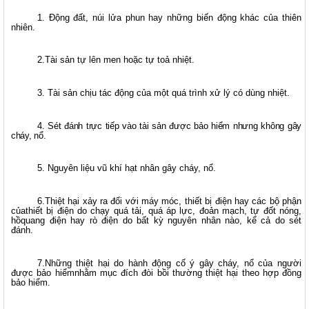
1. Động đất, núi lửa phun hay những biến động khác của thiên
nhiên.
2.Tài sản tự lên men hoặc tự toả nhiệt.
3. Tài sản chịu tác động của một quá trình xử lý có dùng nhiệt.
4. Sét đánh trực tiếp vào tài sản được bảo hiểm nhưng không gây
cháy, nổ.
5. Nguyên liệu vũ khí hạt nhân gây cháy, nổ.
6.Thiệt hại xảy ra đối với máy móc, thiết bị điện hay các bộ phận
củathiết bị điện do chạy quá tải, quá áp lực, đoản mạch, tự đốt nóng,
hồquang điện hay rò điện do bất kỳ nguyên nhân nào, kể cả do sét
đánh.
7.Những thiệt hại do hành động cố ý gây cháy, nổ của người
được bảo hiểmnhằm mục đích đòi bồi thường thiệt hại theo hợp đồng
bảo hiểm.