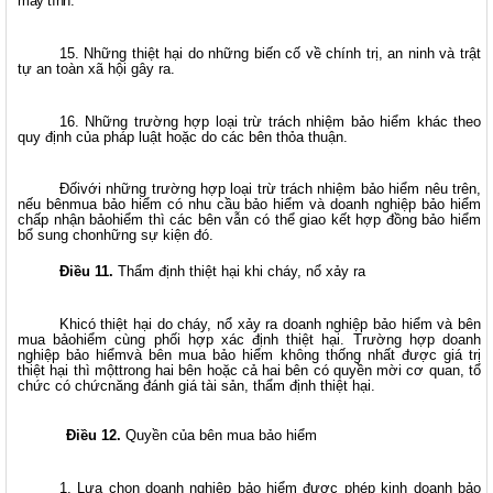
máy tính.
15. Những thiệt hại do những biến cố về chính trị, an ninh và trật
tự an toàn xã hội gây ra.
16. Những trường hợp loại trừ trách nhiệm bảo hiểm khác theo
quy định của pháp luật hoặc do các bên thỏa thuận.
Đốivới những trường hợp loại trừ trách nhiệm bảo hiểm nêu trên,
nếu bênmua bảo hiểm có nhu cầu bảo hiểm và doanh nghiệp bảo hiểm
chấp nhận bảohiểm thì các bên vẫn có thể giao kết hợp đồng bảo hiểm
bổ sung chonhững sự kiện đó.
Điều 11.
Thẩm định thiệt hại khi cháy, nổ xảy ra
Khicó thiệt hại do cháy, nổ xảy ra doanh nghiệp bảo hiểm và bên
mua bảohiểm cùng phối hợp xác định thiệt hại. Trường hợp doanh
nghiệp bảo hiểmvà bên mua bảo hiểm không thống nhất được giá trị
thiệt hại thì mộttrong hai bên hoặc cả hai bên có quyền mời cơ quan, tổ
chức có chứcnăng đánh giá tài sản, thẩm định thiệt hại.
Điều 12.
Quyền của bên mua bảo hiểm
1. Lựa chọn doanh nghiệp bảo hiểm được phép kinh doanh bảo