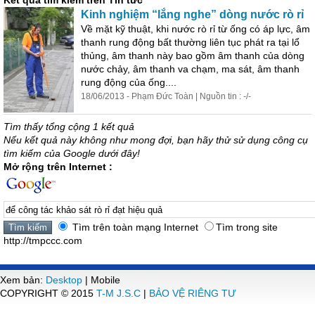
Kết quả tìm kiếm trên Tin tức
Kinh nghiệm “lắng nghe” dòng nước
rò
rỉ
Về mặt kỹ thuật, khi nước
rò
rỉ
từ ống có áp lực, âm
thanh rung động bất thường liên tục phát ra tại lổ
thủng, âm thanh này bao gồm âm thanh của dòng
nước chảy, âm thanh va chạm, ma
sát
, âm thanh
rung động của ống....
18/06/2013 - Phạm Đức Toàn | Nguồn tin : -/-
Tìm thấy tổng cộng 1 kết quả
Nếu kết quả này không như mong đợi, bạn hãy thử sử dụng công cụ
tìm kiếm của Google dưới đây!
Mở rộng trên Internet :
Tìm trên toàn mạng Internet
Tìm trong site
http://tmpccc.com
Xem bản:
Desktop
| Mobile
COPYRIGHT © 2015
T-M J.S.C
|
BẢO VỆ RIÊNG TƯ