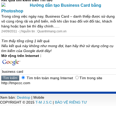
Kết quả tìm kiếm trên Tin tức
Hướng dẫn tạo
Business
Card
bằng
Photoshop
Trong công việc ngày nay,
Business
Card
– danh thiếp được sử dụng
vô cùng rộng rãi và phổ biến, mỗi khi cần trao đổi với đối tác, khách
hàng hoặc bạn bè thì đây chính......
24/09/2011 - | Nguồn tin : Quantrimang.com.vn
Tìm thấy tổng cộng 1 kết quả
Nếu kết quả này không như mong đợi, bạn hãy thử sử dụng công cụ
tìm kiếm của Google dưới đây!
Mở rộng trên Internet :
Tìm trên toàn mạng Internet
Tìm trong site
http://tmpccc.com
Xem bản:
Desktop
| Mobile
COPYRIGHT © 2015
T-M J.S.C
|
BẢO VỆ RIÊNG TƯ