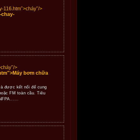
y-116.htm">
cháy"/>
-chay-
>
cháy"/>
.htm">Máy bơm chữa
và được kết nối để cung
oặc FM toàn cầu. Tiêu
FPA......