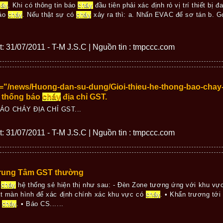
háy
. Khi có thông tin báo
cháy
đầu tiên phải xác định rỏ vị trí thiết bị 
báo
cháy
. Nếu thật sự có
cháy
xảy ra thì: a. Nhấn EVAC để sơ tán b. G
ết: 31/07/2011 - T-M J.S.C | Nguồn tin : tmpccc.com
ef="/news/Huong-dan-su-dung/Gioi-thieu-he-thong-bao-chay-
ệ thống báo
cháy
địa chỉ GST.
O CHÁY ĐỊA CHỈ GST...
ết: 31/07/2011 - T-M J.S.C | Nguồn tin : tmpccc.com
rung Tâm GST thường
ó
cháy
hệ thống sẻ hiện thị như sau: - Đèn Zone tương ứng với khu vự
át màn hình để xác định chính xác khu vực có
cháy
. • Khẩn trương tớ
n
cháy
. • Báo CS......