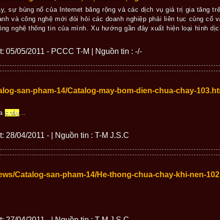
y, sự bùng nổ của Internet băng rộng và các dịch vụ giá trị gia tăng 
anh và công nghệ mới đòi hỏi các doanh nghiệp phải liên tục củng cố v
ng nghệ thông tin của mình. Xu hướng gần đây xuất hiện loại hình dịc
ết: 05/05/2011 - PCCC T-M | Nguồn tin : -/-
talog-san-pham-14/Catalog-may-bom-dien-chua-chay-103.
ữa
cháy
...
t: 28/04/2011 - | Nguồn tin : T-M J.S.C
news/Catalog-san-pham-14/He-thong-chua-chay-khi-nen-10
t: 27/04/2011 - | Nguồn tin : T-M J.S.C