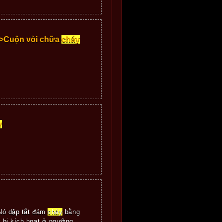
">Cuộn vòi chữa
cháy
y
 Nó dập tắt đám
cháy
bằng
r bị kích hoạt ở ngưỡng