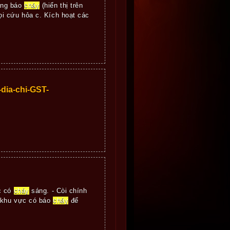
đang báo
cháy
(hiển thị trên
ọi cứu hỏa c. Kích hoạt các
dia-chi-GST-
c có
cháy
sáng. - Còi chính
i khu vực có báo
cháy
để