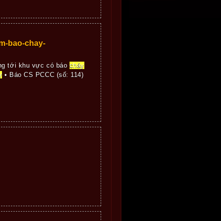
m-bao-chay-
ng tới khu vực có báo
cháy
y
• Báo CS PCCC (số: 114)