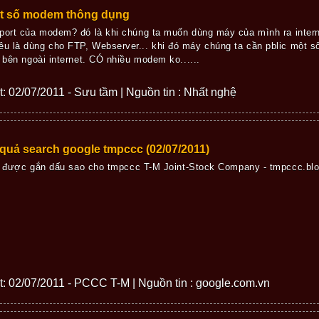
ột số modem thông dụng
port của modem? đó là khi chúng ta muốn dùng máy của mình ra interne
 là dùng cho FTP, Webserver... khi đó máy chúng ta cần pblic một số
 bên ngoài internet. CÓ nhiều modem ko......
ết: 02/07/2011 - Sưu tầm | Nguồn tin : Nhất nghệ
 quả search google tmpccc (02/07/2011)
 được gắn dấu sao cho tmpccc T-M Joint-Stock Company - tmpccc.blo
iết: 02/07/2011 - PCCC T-M | Nguồn tin : google.com.vn