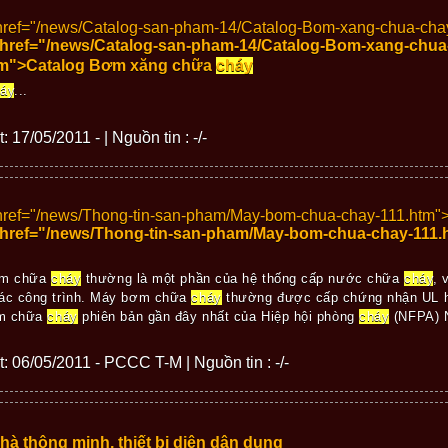
href="/news/Catalog-san-pham-14/Catalog-Bom-xang-chua-cha
 href="/news/Catalog-san-pham-14/Catalog-Bom-xang-chua
tm">Catalog Bơm xăng chữa
cháy
áy
...
: 17/05/2011 - | Nguồn tin : -/-
href="/news/Thong-tin-san-pham/May-bom-chua-chay-111.htm"
 href="/news/Thong-tin-san-pham/May-bom-chua-chay-111
ơm chữa
cháy
thường là một phần của hệ thống cấp nước chữa
cháy
, 
ác công trình. Máy bơm chữa
cháy
thường được cấp chứng nhận UL h
ơm chữa
cháy
phiên bản gần đây nhất của Hiệp hội phòng
cháy
(NFPA) N
ết: 06/05/2011 - PCCC T-M | Nguồn tin : -/-
hà thông minh, thiết bị diện dân dụng