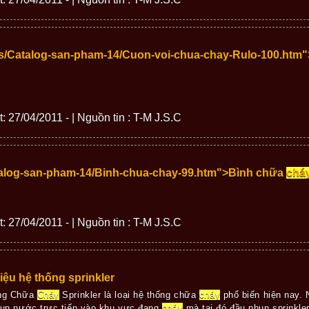
ws/Catalog-san-pham-14/Cuon-voi-chua-chay-Rulo-100.htm
t: 27/04/2011 - | Nguồn tin : T-M J.S.C
talog-san-pham-14/Binh-chua-chay-99.htm">Bình chữa
chá
t: 27/04/2011 - | Nguồn tin : T-M J.S.C
hiệu hệ thống sprinkler
ng Chữa
Cháy
Sprinkler là loại hệ thống chữa
cháy
phổ biến hiện nay.
un nước trực tiếp vào khu vực đang
cháy
mà tại đó đầu phun sprinkle