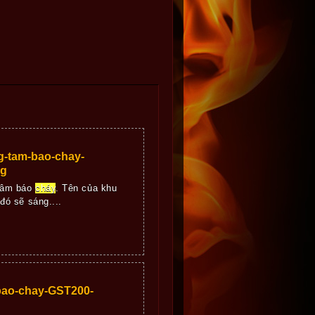
g-tam-bao-chay-
ng
 tâm báo
cháy
. Tên của khu
ó sẽ sáng....
bao-chay-GST200-