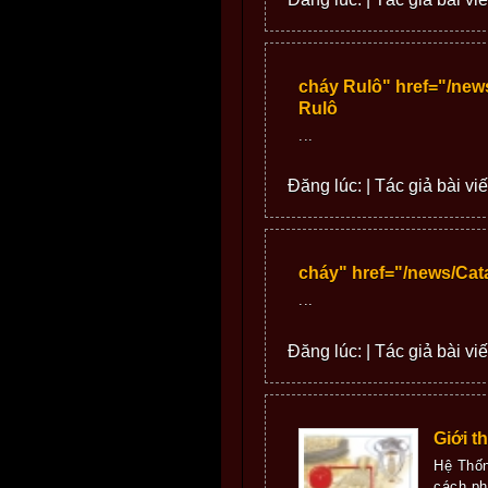
cháy Rulô" href="/ne
Rulô
...
Đăng lúc: | Tác giả bài viế
cháy" href="/news/Ca
...
Đăng lúc: | Tác giả bài viế
Giới t
Hệ Thố
cách ph