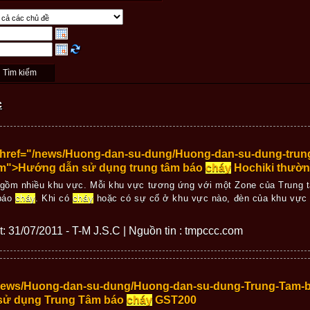
c
 href="/news/Huong-dan-su-dung/Huong-dan-su-dung-trun
tm">Hướng dẫn sử dụng trung tâm báo
cháy
Hochiki thườ
gồm nhiều khu vực. Mỗi khu vực tương ứng với một Zone của Trung
 báo
cháy
. Khi có
cháy
hoặc có sự cố ở khu vực nào, đèn của khu vực đ
ết: 31/07/2011 - T-M J.S.C | Nguồn tin : tmpccc.com
news/Huong-dan-su-dung/Huong-dan-su-dung-Trung-Tam-
sử dụng Trung Tâm báo
cháy
GST200