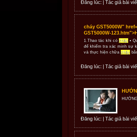
Đăng lúc: | Tác giả bài vi
cháy GST5000W" href
GST5000W-123.htm">H
1.Thao tác khi có
cháy
• Qu
để khiểm tra xác minh sự 
và thực hiện chữa
cháy
bằn
Đăng lúc: | Tác giả bài vi
HƯỚN
HƯỚNG
Đăng lúc: | Tác giả bài viết