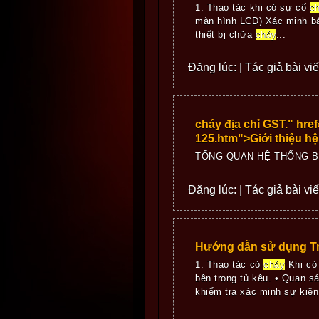
1. Thao tác khi có sự cố
c
màn hình LCD) Xác minh 
thiết bị chữa
cháy
...
Đăng lúc: | Tác giả bài vi
cháy địa chỉ GST." hr
125.htm">Giới thiệu h
TỔNG QUAN HỆ THỐNG BÁ
Đăng lúc: | Tác giả bài vi
Hướng dẫn sử dụng T
1. Thao tác có
cháy
Khi c
bên trong tủ kêu. • Quan s
khiểm tra xác minh sự kiệ