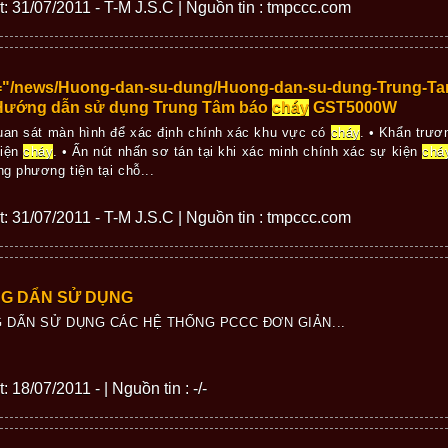
ết: 31/07/2011 - T-M J.S.C | Nguồn tin : tmpccc.com
="/news/Huong-dan-su-dung/Huong-dan-su-dung-Trung-Ta
ướng dẫn sử dụng Trung Tâm báo
cháy
GST5000W
an sát màn hình để xác định chính xác khu vực có
cháy
. • Khẩn trươ
kiện
cháy
. • Ấn nút nhấn sơ tán tại khi xác minh chính xác sự kiện
chá
g phương tiện tại chỗ...
ết: 31/07/2011 - T-M J.S.C | Nguồn tin : tmpccc.com
G DẨN SỬ DỤNG
 DẨN SỬ DỤNG CÁC HỆ THỐNG PCCC ĐƠN GIẢN...
: 18/07/2011 - | Nguồn tin : -/-