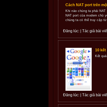
Cách NAT port trên m
Khi nào chúng ta phải NAT 
NAT port của modem chủ yêu
chúng ta có thể truy cập từ
Đăng lúc: | Tác giả bài vi
10 kết
Kết quả
Đăng lúc: | Tác giả bài v