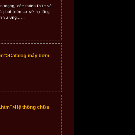
trên mạng, các thách thức về
à phát triển cơ sở hạ tầng
h vụ ứng......
htm">Catalog máy bơm
2.htm">Hệ thống chữa