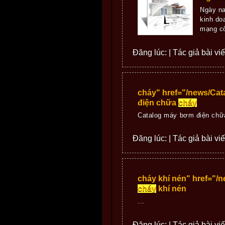
Ngày na
kinh do
mạng cô
Đăng lúc: | Tác giả bài vi
cháy" href="/news/Ca
điện chữa
cháy
Catalog máy bơm điện ch
Đăng lúc: | Tác giả bài viế
cháy khí nén" href="/
cháy
khí nén
...
Đăng lúc: | Tác giả bài viế