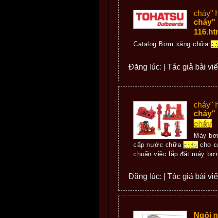
cháy" 
cháy"
116.h
Catalog Bơm xăng chữa
ch
Đăng lúc: | Tác giả bài viết
cháy" 
cháy"
cháy
Máy b
cấp nước chữa
cháy
cho c
chuẩn việc lắp đặt máy b
Đăng lúc: | Tác giả bài vi
Ngôi n