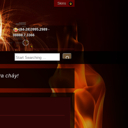
Skins
+(84-28)3995.2989 -
08888.7.3366
ữa cháy!