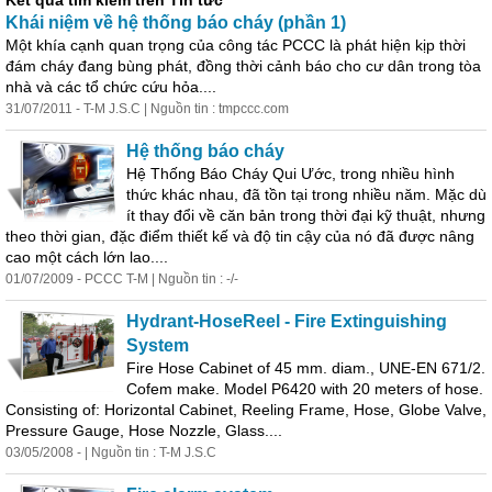
Kết quả tìm kiếm trên Tin tức
Khái niệm về hệ thống báo cháy (phần 1)
Một khía cạnh quan trọng của công tác PCCC là phát hiện kịp thời
đám cháy đang bùng phát, đồng thời cảnh báo cho cư dân trong tòa
nhà và các tổ chức cứu hỏa....
31/07/2011 - T-M J.S.C | Nguồn tin : tmpccc.com
Hệ thống báo cháy
Hệ Thống Báo Cháy Qui Ước, trong nhiều hình
thức khác nhau, đã tồn tại trong nhiều năm. Mặc dù
ít thay đổi về căn bản trong thời đại kỹ thuật, nhưng
theo thời gian, đặc điểm thiết kế và độ tin cậy của nó đã được nâng
cao một cách lớn lao....
01/07/2009 - PCCC T-M | Nguồn tin : -/-
Hydrant-HoseReel -
Fire
Extinguishing
System
Fire
Hose Cabinet of 45 mm. diam., UNE-EN 671/2.
Cofem make. Model P6420 with 20 meters of hose.
Consisting of: Horizontal Cabinet, Reeling Frame, Hose, Globe Valve,
Pressure Gauge, Hose Nozzle, Glass....
03/05/2008 - | Nguồn tin : T-M J.S.C