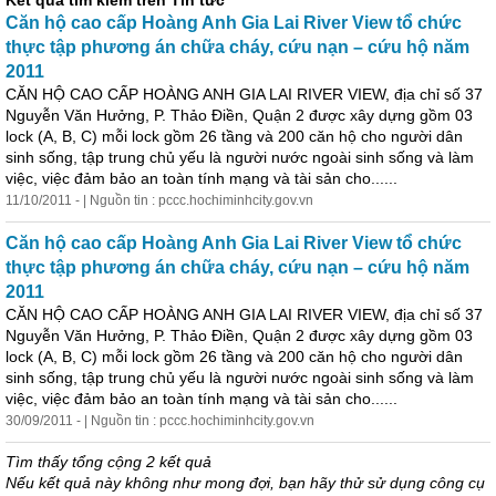
Kết quả tìm kiếm trên Tin tức
Căn hộ cao cấp Hoàng Anh
Gia
Lai
River View tổ chức
thực tập phương án chữa cháy, cứu nạn – cứu hộ năm
2011
CĂN HỘ CAO CẤP HOÀNG ANH
GIA
LAI
RIVER VIEW, địa chỉ số 37
Nguyễn Văn Hưởng, P. Thảo Điền, Quận 2 được xây dựng gồm 03
lock (A, B, C) mỗi lock gồm 26 tầng và 200 căn hộ cho người dân
sinh sống, tập trung chủ yếu là người nước ngoài sinh sống và làm
việc, việc đảm bảo an toàn tính mạng và tài sản cho......
11/10/2011 - | Nguồn tin : pccc.hochiminhcity.gov.vn
Căn hộ cao cấp Hoàng Anh
Gia
Lai
River View tổ chức
thực tập phương án chữa cháy, cứu nạn – cứu hộ năm
2011
CĂN HỘ CAO CẤP HOÀNG ANH
GIA
LAI
RIVER VIEW, địa chỉ số 37
Nguyễn Văn Hưởng, P. Thảo Điền, Quận 2 được xây dựng gồm 03
lock (A, B, C) mỗi lock gồm 26 tầng và 200 căn hộ cho người dân
sinh sống, tập trung chủ yếu là người nước ngoài sinh sống và làm
việc, việc đảm bảo an toàn tính mạng và tài sản cho......
30/09/2011 - | Nguồn tin : pccc.hochiminhcity.gov.vn
Tìm thấy tổng cộng 2 kết quả
Nếu kết quả này không như mong đợi, bạn hãy thử sử dụng công cụ