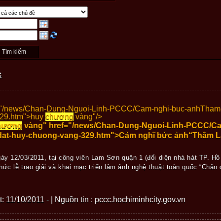
c
="/news/Chan-Dung-Nguoi-Linh-PCCC/Cam-nghi-buc-anhTham-
29.htm">
huy
chương
vàng"/>
hương
vàng" href="/news/Chan-Dung-Nguoi-Linh-PCCC/C
dat-huy-chuong-vang-329.htm">Cảm nghĩ bức ảnh“Thầm L
ày 12/03/2011, tại công viên Lam Sơn quận 1 (đối diện nhà hát TP. Hồ
hức lễ trao giải và khai mạc triển lảm ảnh nghệ thuật toàn quốc “Châ
ết: 11/10/2011 - | Nguồn tin : pccc.hochiminhcity.gov.vn