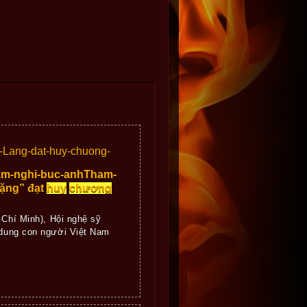
Lang-dat-huy-chuong-
am-nghi-buc-anhTham-
ặng” đạt
huy
chương
 Chí Minh), Hội nghệ sỹ
n dung con người Việt Nam