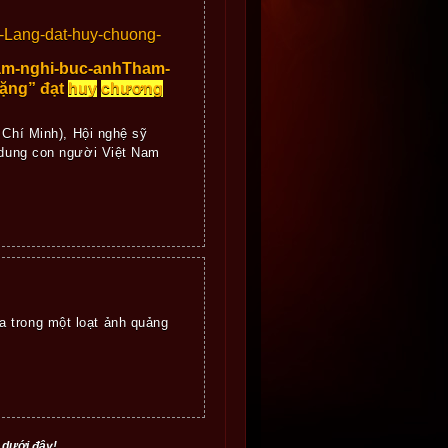
Lang-dat-huy-chuong-
am-nghi-buc-anhTham-
ặng” đạt
huy
chương
 Chí Minh), Hội nghệ sỹ
n dung con người Việt Nam
a trong một loạt ảnh quảng
 dưới đây!