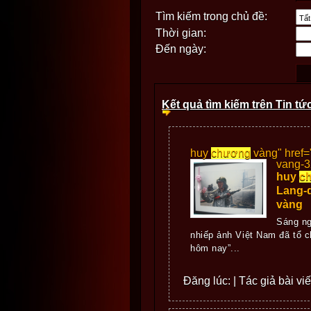
Tìm kiếm trong chủ đề:
Thời gian:
Đến ngày:
Kết quả tìm kiếm trên Tin tứ
huy
chương
vàng" href
vang-3
huy
c
Lang-
vàng
Sáng ng
nhiếp ảnh Việt Nam đã tổ c
hôm nay”...
Đăng lúc: | Tác giả bài vi