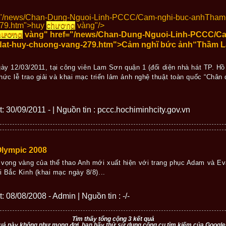
="/news/Chan-Dung-Nguoi-Linh-PCCC/Cam-nghi-buc-anhTham-
79.htm">
huy
chương
vàng"/>
hương
vàng" href="/news/Chan-Dung-Nguoi-Linh-PCCC/C
dat-huy-chuong-vang-279.htm">Cảm nghĩ bức ảnh“Thầm L
ày 12/03/2011, tại công viên Lam Sơn quận 1 (đối diện nhà hát TP. Hồ
hức lễ trao giải và khai mạc triển lảm ảnh nghệ thuật toàn quốc “Châ
ết: 30/09/2011 - | Nguồn tin : pccc.hochiminhcity.gov.vn
Olympic 2008
 vọng vàng của thể thao Anh mới xuất hiện với trang phục Adam và Ev
 Bắc Kinh (khai mạc ngày 8/8)...
t: 08/08/2008 - Admin | Nguồn tin : -/-
Tìm thấy tổng cộng 3 kết quả
uả này không như mong đợi, bạn hãy thử sử dụng công cụ tìm kiếm của Google