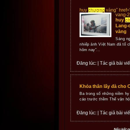
huy
chương
vàng" href
vang-2
huy
c
Lang-
vàng
Sáng ng
nhiếp ảnh Việt Nam đã tổ c
hôm nay”...
Đăng lúc: | Tác giả bài vi
Khỏa thân lấy đà cho 
Ba trong số những niềm hy
cáo trước thềm Thế vận hội
Đăng lúc: | Tác giả bài viế
Nếu kết q