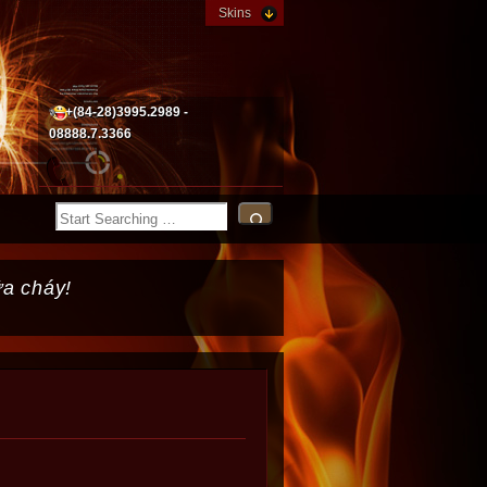
Skins
+(84-28)3995.2989 -
08888.7.3366
ữa cháy!