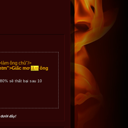
>
làm ông chủ"/>
8.htm">Giấc mơ
làm
ông
 80% sẽ thất bại sau 10
 dưới đây!