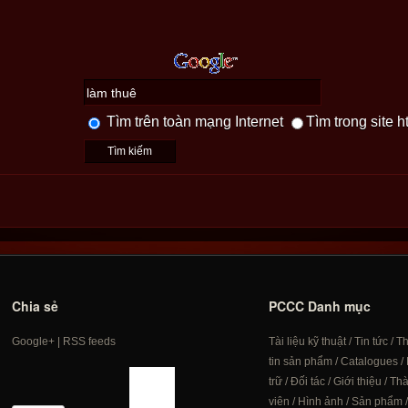
Tìm trên toàn mạng Internet
Tìm trong site h
Chia sẻ
PCCC Danh mục
Google+
|
RSS feeds
Tài liệu kỹ thuật
/
Tin tức
/
T
tin sản phẩm
/
Catalogues
/
trữ
/
Đối tác
/
Giới thiệu
/
Th
viên
/
Hình ảnh
/
Sản phẩm