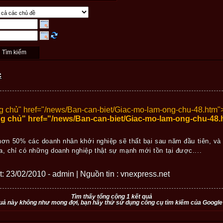
c
g chủ" href="/news/Ban-can-biet/Giac-mo-lam-ong-chu-48.htm"
g chủ" href="/news/Ban-can-biet/Giac-mo-lam-ong-chu-4
 hơn 50% các doanh nhân khởi nghiệp sẽ thất bại sau năm đầu tiên, và
, chỉ có những doanh nghiệp thật sự mạnh mới tồn tại được....
ết: 23/02/2010 - admin | Nguồn tin : vnexpress.net
Tìm thấy tổng cộng 1 kết quả
uả này không như mong đợi, bạn hãy thử sử dụng công cụ tìm kiếm của Google