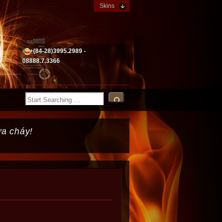
Skins
+(84-28)3995.2989 -
08888.7.3366
ữa cháy!