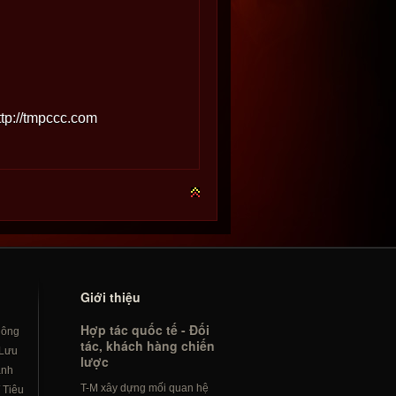
ttp://tmpccc.com
Giới thiệu
Hợp tác quốc tế - Đối
hông
tác, khách hàng chiến
Lưu
lược
ành
T-M xây dựng mối quan hệ
/
Tiêu