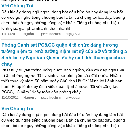
Kết quả tìm kiếm trên Tin tức
Với Chúng Tôi
Dẫu lúc ấy đang ngủ ngon, đang bắt đầu bữa ăn hay đang làm bất
cứ việc gì, nghe tiếng chuông báo là tất cả chúng tôi bật dậy, buông
chén, bỏ dở ngay những công việc khác. Tiếng chuông như hiệu
lệnh giục giã, phải nhanh, thật nhanh!...
11/10/2011 - | Nguồn tin : pccc.hochiminhcity.gov.vn
Phòng Cảnh sát PC&CC quận 4 tổ chức dâng hương
tưởng niệm tại Nhà tưởng niệm
liệt
sỹ
của Sở và thăm gia
đình
liệt
sỹ
Ngô Văn Quyền đã hy sinh khi tham gia chữa
cháy
Phát huy truyền thống uống nước nhớ nguồn, đền ơn đáp nghĩa và
tri ân những người đã hy sinh vì sự bình yên của đất nước. Nhằm
thiết thực kỷ niệm 50 năm ngày Chủ tịch Hồ Chí Minh ký Lệnh ban
hành Pháp lệnh quy định việc quản lý nhà nước đối với công tác
PCCC, 15 năm “Ngày toàn dân phòng cháy......
11/10/2011 - | Nguồn tin : pccc.hochiminhcity.gov.vn
Với Chúng Tôi
Dẫu lúc ấy đang ngủ ngon, đang bắt đầu bữa ăn hay đang làm bất
cứ việc gì, nghe tiếng chuông báo là tất cả chúng tôi bật dậy, buông
chén, bỏ dở ngay những công việc khác. Tiếng chuông như hiệu